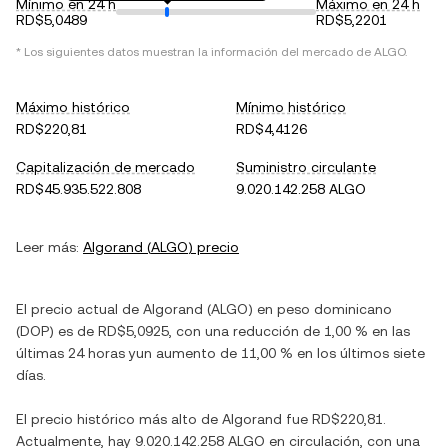
Mínimo en 24 h
Máximo en 24 h
RD$5,0489
RD$5,2201
* Los siguientes datos muestran la información del mercado de
ALGO
.
Máximo histórico
Mínimo histórico
RD$220,81
RD$4,4126
Capitalización de mercado
Suministro circulante
RD$45.935.522.808
9.020.142.258 ALGO
Leer más:
Algorand
(
ALGO
) precio
El precio actual de
Algorand
(
ALGO
) en
peso dominicano
(
DOP
) es de
RD$5,0925
, con
una reducción
de
1,00 %
en las
últimas 24 horas y
un aumento
de
11,00 %
en los últimos siete
días.
El precio histórico más alto de
Algorand
fue
RD$220,81
.
Actualmente, hay
9.020.142.258 ALGO
en circulación, con una