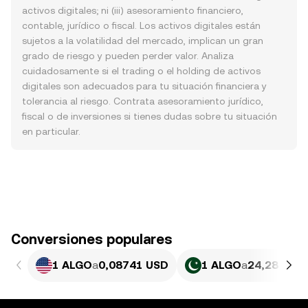
activos digitales; ni (iii) asesoramiento financiero,
contable, jurídico o fiscal. Los activos digitales están
sujetos a la volatilidad del mercado, implican un gran
grado de riesgo y pueden perder valor. Analiza
cuidadosamente si el trading o el holding de activos
digitales son adecuados para tu situación financiera y
tolerancia al riesgo. Contrata asesoramiento jurídico,
fiscal o de inversiones si tienes dudas sobre tu situación
en particular.
Conversiones populares
1 ALGO
a
0,08741 USD
1 ALGO
a
24,28 PKR