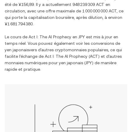
été de
¥156,89
. Il y a actuellement
948 239 309 ACT
en
circulation, avec une offre maximale de
1 000 000 000 ACT
, ce
qui porte la capitalisation boursière, après dilution, à environ
¥1 681 794 380
.
Le cours de
Act I: The AI Prophecy
en
JPY
est mis à jour en
temps réel. Vous pouvez également voir les conversions de
yen japonais
vers d'autres cryptomonnaies populaires, ce qui
facilite l'échange de
Act I: The AI Prophecy
(
ACT
) et d'autres
monnaies numériques pour
yen japonais
(
JPY
) de manière
rapide et pratique.