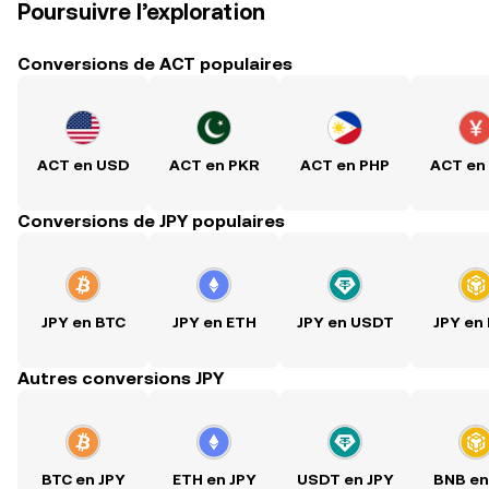
Poursuivre l’exploration
Conversions de ACT populaires
ACT en USD
ACT en PKR
ACT en PHP
ACT en
Conversions de JPY populaires
JPY en BTC
JPY en ETH
JPY en USDT
JPY en
Autres conversions JPY
BTC en JPY
ETH en JPY
USDT en JPY
BNB en