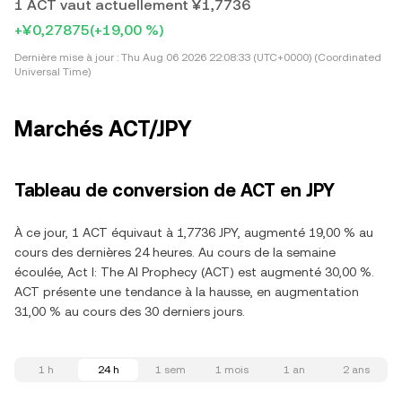
1 ACT vaut actuellement ¥1,7736
+¥0,27875
(+19,00 %)
Dernière mise à jour :
Thu Aug 06 2026 22:08:33 (UTC+0000) (Coordinated
Universal Time)
Marchés ACT/JPY
Tableau de conversion de ACT en JPY
À ce jour, 1 ACT équivaut à 1,7736 JPY, augmenté 19,00 % au
cours des dernières 24 heures. Au cours de la semaine
écoulée, Act I: The AI Prophecy (ACT) est augmenté 30,00 %.
ACT présente une tendance à la hausse, en augmentation
31,00 % au cours des 30 derniers jours.
1 h
24 h
1 sem
1 mois
1 an
2 ans