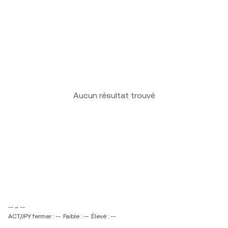
Aucun résultat trouvé
-- ~ --
ACT/JPY fermer : --
Faible : --
Élevé : --