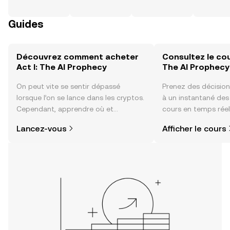
Guides
Découvrez comment acheter
Consultez le cou
Act I: The AI Prophecy
The AI Prophecy
On peut vite se sentir dépassé
Prenez des décision
lorsque l’on se lance dans les cryptos.
à un instantané de
Cependant, apprendre où et
cours en temps réel 
comment acheter des cryptos est
Prophecy, du sentim
Lancez-vous
Afficher le cours
plus simple que vous ne l’imaginez.
communauté, des ac
Commencez votre aventure sur
plus encore.
l'application mobile OKX ou
directement ici, sur le site web.