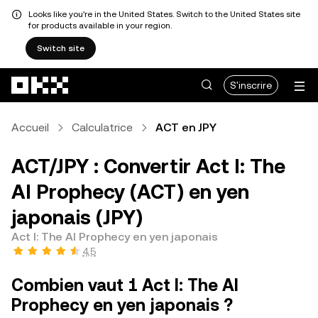
Looks like you're in the United States. Switch to the United States site
for products available in your region.
Switch site
Aller au contenu principal
S'inscrire
Accueil
Calculatrice
ACT en JPY
ACT/JPY : Convertir Act I: The
AI Prophecy (ACT) en yen
japonais (JPY)
Act I: The AI Prophecy en yen japonais
4,5
Combien vaut 1 Act I: The AI
Prophecy en yen japonais ?