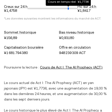
Cours en temps réel : ¥1,7736
Creux sur 24 h
Pic sur 24 h
¥1,4758
¥1,8417
*Les données suivantes montrent les informations du marché de
ACT
.
Sommet historique
Bas niveau historique
¥156,89
¥0,93180
Capitalisation boursière
Offre en circulation
¥1 681 794 380
948 239 309 ACT
Poursuivre la lecture :
Cours de
Act I: The AI Prophecy
(
ACT
)
Le cours actuel de
Act I: The AI Prophecy
(
ACT
) en
yen
japonais
(
JPY
) est
¥1,7736
, avec
une augmentation
de
19,00 %
dans les dernières 24 heures, et
une augmentation
de
30,00 %
dans les sept derniers jours.
Le cours historique le plus élevé de
Act I: The AI Prophecy
a