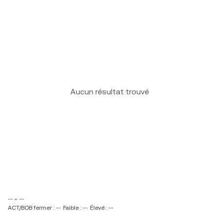
Aucun résultat trouvé
-- ~ --
ACT/BOB fermer : --
Faible : --
Élevé : --