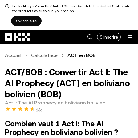
Looks like you're in the United States. Switch to the United States site
for products available in your region.
Switch site
Aller au contenu principal
S'inscrire
Accueil
Calculatrice
ACT en BOB
ACT/BOB : Convertir Act I: The
AI Prophecy (ACT) en boliviano
bolivien (BOB)
Act I: The AI Prophecy en boliviano bolivien
4,5
Combien vaut 1 Act I: The AI
Prophecy en boliviano bolivien ?