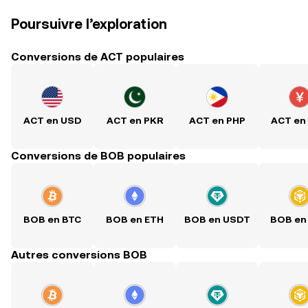
Poursuivre l’exploration
Conversions de ACT populaires
ACT en USD
ACT en PKR
ACT en PHP
ACT en
Conversions de BOB populaires
BOB en BTC
BOB en ETH
BOB en USDT
BOB en
Autres conversions BOB