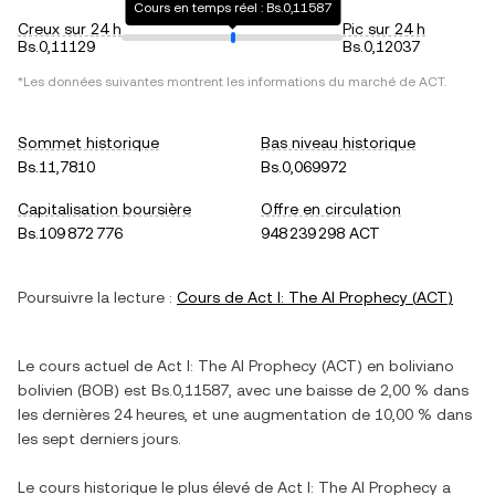
Cours en temps réel : Bs.0,11587
Creux sur 24 h
Pic sur 24 h
Bs.0,11129
Bs.0,12037
*Les données suivantes montrent les informations du marché de
ACT
.
Sommet historique
Bas niveau historique
Bs.11,7810
Bs.0,069972
Capitalisation boursière
Offre en circulation
Bs.109 872 776
948 239 298 ACT
Poursuivre la lecture :
Cours de
Act I: The AI Prophecy
(
ACT
)
Le cours actuel de
Act I: The AI Prophecy
(
ACT
) en
boliviano
bolivien
(
BOB
) est
Bs.0,11587
, avec
une baisse
de
2,00 %
dans
les dernières 24 heures, et
une augmentation
de
10,00 %
dans
les sept derniers jours.
Le cours historique le plus élevé de
Act I: The AI Prophecy
a