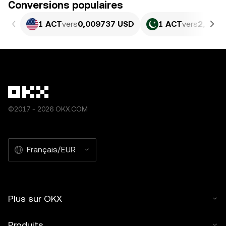
Conversions populaires
1 ACT
vers
0,009737 USD
1 ACT
vers
2,705 
©2017 - 2026 OKX.COM
Français/EUR
Plus sur OKX
Produits