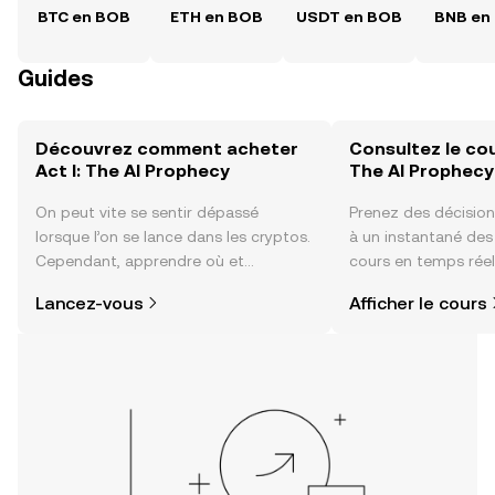
BTC en BOB
ETH en BOB
USDT en BOB
BNB en
Guides
Découvrez comment acheter
Consultez le cou
Act I: The AI Prophecy
The AI Prophecy
On peut vite se sentir dépassé
Prenez des décision
lorsque l’on se lance dans les cryptos.
à un instantané de
Cependant, apprendre où et
cours en temps réel 
comment acheter des cryptos est
Prophecy, du sentim
Lancez-vous
Afficher le cours
plus simple que vous ne l’imaginez.
communauté, des ac
Commencez votre aventure sur
plus encore.
l'application mobile OKX ou
directement ici, sur le site web.