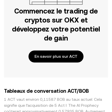
Commencez le trading de
cryptos sur OKX et
développez votre potentiel
de gain
En savoir plus sur ACT
Tableaux de conversation ACT/BOB
1 ACT vaut environ 0,11587 BOB au taux actuel. Cela
signifie que l’acquisition de 5 Act I: The AI Prophecy
coûterait approximativement 0,57935 BOB. Autrement,