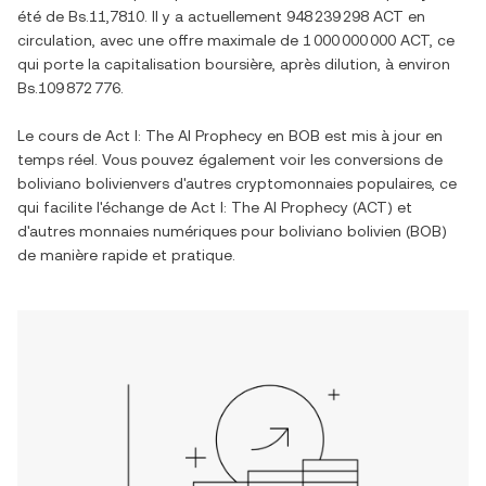
été de
Bs.11,7810
. Il y a actuellement
948 239 298 ACT
en
circulation, avec une offre maximale de
1 000 000 000 ACT
, ce
qui porte la capitalisation boursière, après dilution, à environ
Bs.109 872 776
.
Le cours de
Act I: The AI Prophecy
en
BOB
est mis à jour en
temps réel. Vous pouvez également voir les conversions de
boliviano bolivien
vers d'autres cryptomonnaies populaires, ce
qui facilite l'échange de
Act I: The AI Prophecy
(
ACT
) et
d'autres monnaies numériques pour
boliviano bolivien
(
BOB
)
de manière rapide et pratique.