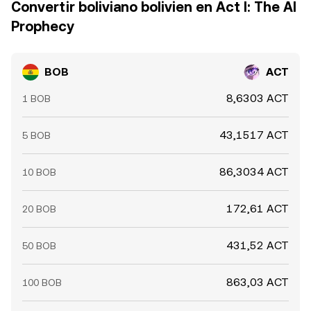
Convertir boliviano bolivien en Act I: The AI
Prophecy
BOB
ACT
8,6303 ACT
1 BOB
43,1517 ACT
5 BOB
86,3034 ACT
10 BOB
172,61 ACT
20 BOB
431,52 ACT
50 BOB
863,03 ACT
100 BOB