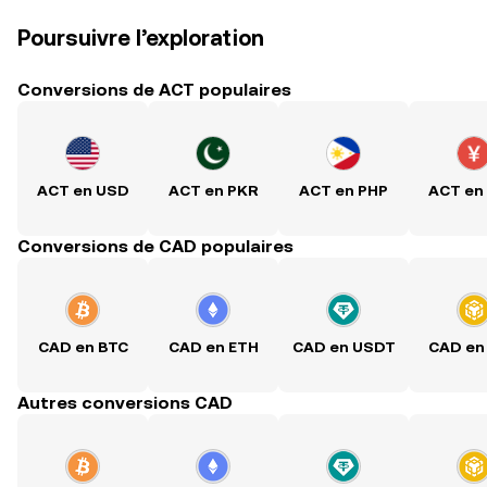
Poursuivre l’exploration
Conversions de ACT populaires
ACT en USD
ACT en PKR
ACT en PHP
ACT en
Conversions de CAD populaires
CAD en BTC
CAD en ETH
CAD en USDT
CAD en
Autres conversions CAD