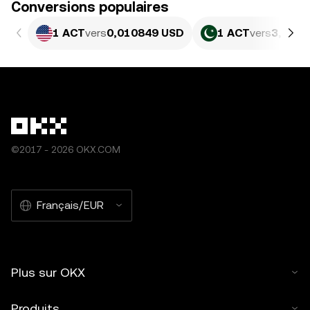
Conversions populaires
1 ACT
vers
0,010849 USD
1 ACT
vers
3,013 
©2017 - 2026 OKX.COM
Français/EUR
Plus sur OKX
Produits