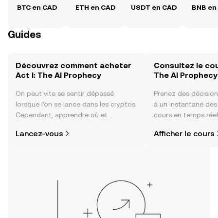
BTC en CAD
ETH en CAD
USDT en CAD
BNB en
Guides
Découvrez comment acheter
Consultez le cou
Act I: The AI Prophecy
The AI Prophecy
On peut vite se sentir dépassé
Prenez des décision
lorsque l’on se lance dans les cryptos.
à un instantané de
Cependant, apprendre où et
cours en temps réel 
comment acheter des cryptos est
Prophecy, du sentim
Lancez-vous
Afficher le cours
plus simple que vous ne l’imaginez.
communauté, des ac
Commencez votre aventure sur
plus encore.
l'application mobile OKX ou
directement ici, sur le site web.