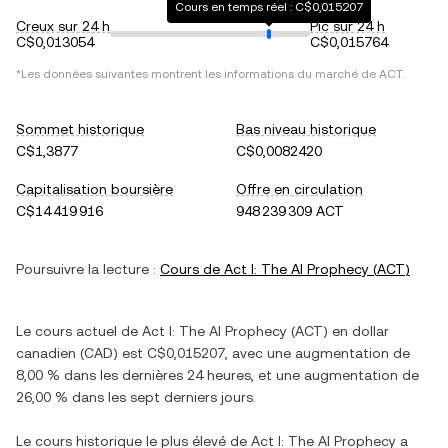
Cours en temps réel : C$0,015207
Creux sur 24 h
Pic sur 24 h
C$0,013054
C$0,015764
*Les données suivantes montrent les informations du marché de
ACT
.
Sommet historique
Bas niveau historique
C$1,3877
C$0,0082420
Capitalisation boursière
Offre en circulation
C$14 419 916
948 239 309 ACT
Poursuivre la lecture :
Cours de
Act I: The AI Prophecy
(
ACT
)
Le cours actuel de
Act I: The AI Prophecy
(
ACT
) en
dollar
canadien
(
CAD
) est
C$0,015207
, avec
une augmentation
de
8,00 %
dans les dernières 24 heures, et
une augmentation
de
26,00 %
dans les sept derniers jours.
Le cours historique le plus élevé de
Act I: The AI Prophecy
a