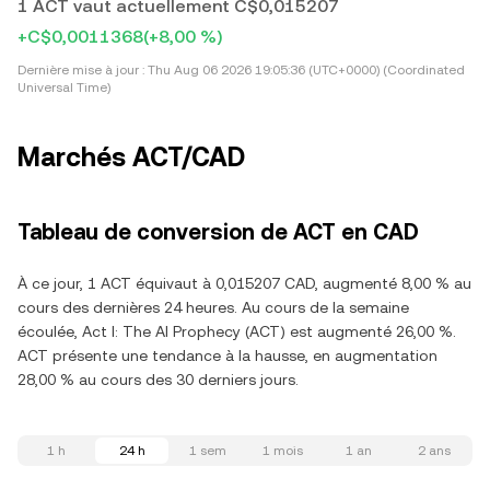
1 ACT vaut actuellement C$0,015207
+C$0,0011368
(+8,00 %)
Dernière mise à jour :
Thu Aug 06 2026 19:05:36 (UTC+0000) (Coordinated
Universal Time)
Marchés ACT/CAD
Tableau de conversion de ACT en CAD
À ce jour, 1 ACT équivaut à 0,015207 CAD, augmenté 8,00 % au
cours des dernières 24 heures. Au cours de la semaine
écoulée, Act I: The AI Prophecy (ACT) est augmenté 26,00 %.
ACT présente une tendance à la hausse, en augmentation
28,00 % au cours des 30 derniers jours.
1 h
24 h
1 sem
1 mois
1 an
2 ans