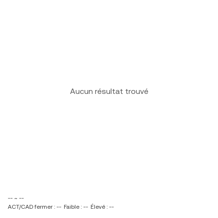
Aucun résultat trouvé
-- ~ --
ACT/CAD fermer : --
Faible : --
Élevé : --