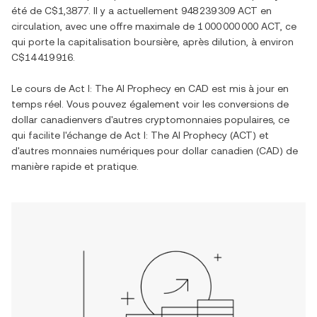
été de
C$1,3877
. Il y a actuellement
948 239 309 ACT
en
circulation, avec une offre maximale de
1 000 000 000 ACT
, ce
qui porte la capitalisation boursière, après dilution, à environ
C$14 419 916
.
Le cours de
Act I: The AI Prophecy
en
CAD
est mis à jour en
temps réel. Vous pouvez également voir les conversions de
dollar canadien
vers d'autres cryptomonnaies populaires, ce
qui facilite l'échange de
Act I: The AI Prophecy
(
ACT
) et
d'autres monnaies numériques pour
dollar canadien
(
CAD
) de
manière rapide et pratique.