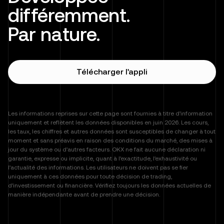
différemment.
Par nature.
Télécharger l'appli
Les informations reprises sur cette page sont fournies à titre d'information
uniquement et reflètent les données disponibles en juin 2026. Les cours,
les taux, les chiffres et autres données sont susceptibles de changer à tout
moment et sans préavis en raison des conditions du marché, des mises à
jour du système ou d'autres facteurs. OKX ne fait aucune déclaration ni
garantie, expresse ou implicite, quant à l'exactitude, l'exhaustivité ou
l'actualité des informations. Les utilisateurs ne doivent pas se fier
uniquement à ces données pour toute décision de trading,
d'investissement ou financière. Vérifiez toujours les données actuelles de
manière indépendante avant de prendre une décision.