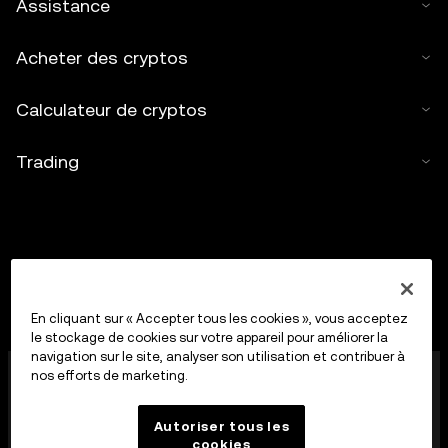
Assistance
Acheter des cryptos
Calculateur de cryptos
Trading
En cliquant sur « Accepter tous les cookies », vous acceptez
le stockage de cookies sur votre appareil pour améliorer la
navigation sur le site, analyser son utilisation et contribuer à
OKX Middle East Fintech FZE est agréée par l'Autorité
nos efforts de marketing.
de régulation des actifs virtuels (VARA) de Dubaï sous
la référence VASP VL/23/12/003 et autorisé à fournir (i)
Autoriser tous les
des services d'échange d'actifs virtuels, (ii) des
cookies