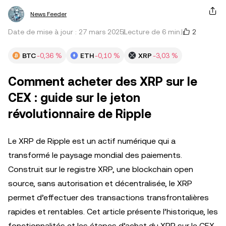
News Feeder
2
Date de mise à jour : 27 mars 2025
Lecture de 6 min.
BTC
-0,36 %
ETH
-0,10 %
XRP
-3,03 %
Comment acheter des XRP sur le
CEX : guide sur le jeton
révolutionnaire de Ripple
Le XRP de Ripple est un actif numérique qui a
transformé le paysage mondial des paiements.
Construit sur le registre XRP, une blockchain open
source, sans autorisation et décentralisée, le XRP
permet d’effectuer des transactions transfrontalières
rapides et rentables. Cet article présente l’historique, les
fonctionnalités et les étapes d’achat du XRP sur le CEX,