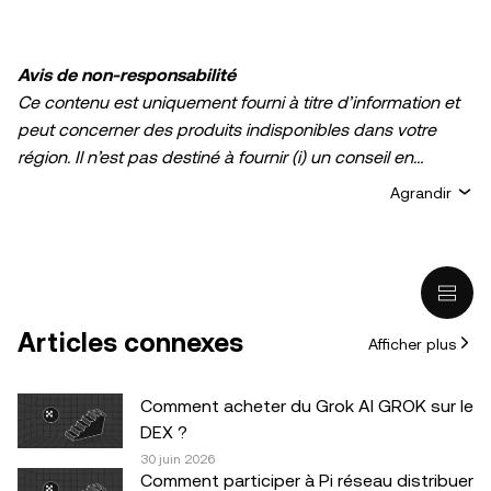
Avis de non-responsabilité
Ce contenu est uniquement fourni à titre d’information et
peut concerner des produits indisponibles dans votre
région. Il n’est pas destiné à fournir (i) un conseil en
investissement ou une recommandation
Agrandir
d’investissement ; (ii) une offre ou une sollicitation d’achat,
de vente ou de détention de cryptos/d’actifs numériques ;
ou (iii) un conseil financier, comptable, juridique ou fiscal.
La détention d’actifs numérique/de crypto, y compris les
stablecoins comporte un degré élevé de risque, et ces
Articles connexes
Afficher plus
derniers peuvent fluctuer considérablement. Évaluez
attentivement votre situation financière pour déterminer si
vous êtes en mesure de détenir des cryptos/actifs
Comment acheter du Grok AI GROK sur le
numériques ou de vous livrer à des activités de trading.
DEX ?
Demandez conseil auprès de votre expert juridique, fiscal
30 juin 2026
Comment participer à Pi réseau distribuer
ou en investissement pour toute question portant sur