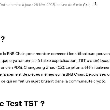
1
Date de mise à jour : 28 févr. 2025
Lecture de 6 min.
 ?
e la BNB Chain pour montrer comment les utilisateurs peuven
 que cryptomonnaie à faible capitalisation, TST a attiré bea
n ancien PDG, Changpeng Zhao (CZ). Le jeton a été initialeme
 de lancement de pièces mèmes sur la BNB Chain. Depuis ses 
e qui en fait un sujet brûlant dans la communauté crypto.
e Test TST ?