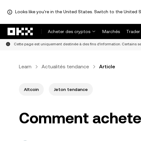
Looks like you're in the United States. Switch to the United S
Aller au contenu principal
Acheter des cryptos
Marchés
Trader
Cette page est uniquement destinée à des fins d'information. Certains ser
Learn
Actualités tendance
Article
Altcoin
Jeton tendance
Comment acheter