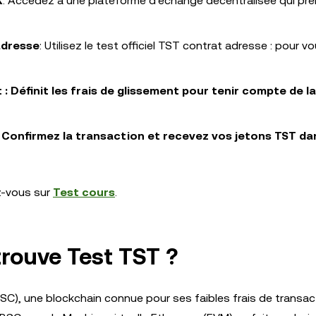
X
: Accédez à une plateforme d’échange décentralisée qui pr
adresse
: Utilisez le test officiel TST contrat adresse : pour v
 : Définit les frais de glissement pour tenir compte de la
 Confirmez la transaction et recevez vos jetons TST da
ez-vous sur
Test cours
.
trouve Test TST ?
SC), une blockchain connue pour ses faibles frais de transac