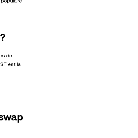
 populaire
 ?
ces de
TST est la
 swap