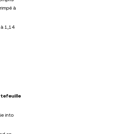
rimpé à
 à 1,14
tefeuille
e into