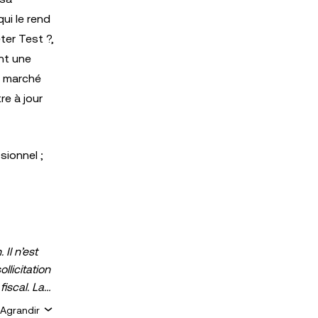
ui le rend
ter Test ?,
nt une
e marché
re à jour
sionnel ;
Il n’est
llicitation
fiscal. La
s peuvent
Agrandir