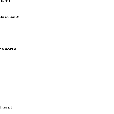
end en
ous assurer
ns votre
tion et