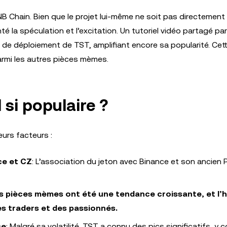
B Chain. Bien que le projet lui-même ne soit pas directement l
é la spéculation et l’excitation. Un tutoriel vidéo partagé pa
 de déploiement de TST, amplifiant encore sa popularité. Cet
armi les autres pièces mèmes.
 si populaire ?
eurs facteurs :
ce et CZ
: L’association du jeton avec Binance et son ancien
s pièces mèmes ont été une tendance croissante, et l’h
des traders et des passionnés.
ce
: Malgré sa volatilité, TST a connu des pics significatifs, y 