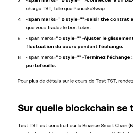
<span marks=" » style="">connecter à un DE
charge TST, telle que PancakeSwap.
<span marks=" » style="">saisir the contrat 
que vous tradez le bon token.
<span marks=" »
style="">Ajuster le glissement
fluctuation du cours pendant l’échange.
<span marks=" »
style="">Terminez l’échange :
portefeuille.
Pour plus de détails sur le cours de Test TST, rend
Sur quelle blockchain se 
Test TST est construit sur la Binance Smart Chain (B