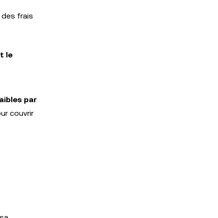
des frais
t le
aibles par
ur couvrir
 sa