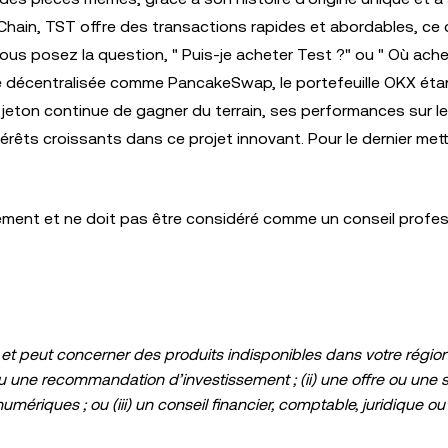
Chain, TST offre des transactions rapides et abordables, ce q
 vous posez la question, " Puis-je acheter Test ?" ou " Où ache
e décentralisée comme PancakeSwap, le portefeuille OKX éta
e jeton continue de gagner du terrain, ses performances sur l
rêts croissants dans ce projet innovant. Pour le dernier mett
uement et ne doit pas être considéré comme un conseil profes
et peut concerner des produits indisponibles dans votre région. 
u une recommandation d’investissement ; (ii) une offre ou une so
ériques ; ou (iii) un conseil financier, comptable, juridique ou 
 stablecoins comporte un degré élevé de risque, et ces dernier