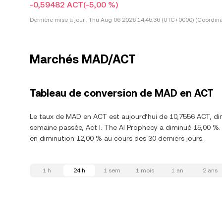
-0,59482 ACT
(-5,00 %)
Dernière mise à jour :
Thu Aug 06 2026 14:45:36 (UTC+0000) (Coordina
Marchés MAD/ACT
Tableau de conversion de MAD en ACT
Le taux de MAD en ACT est aujourd’hui de 10,7556 ACT, dim
semaine passée, Act I: The AI Prophecy a diminué 15,00 %. 
en diminution 12,00 % au cours des 30 derniers jours.
1 h
24 h
1 sem
1 mois
1 an
2 ans