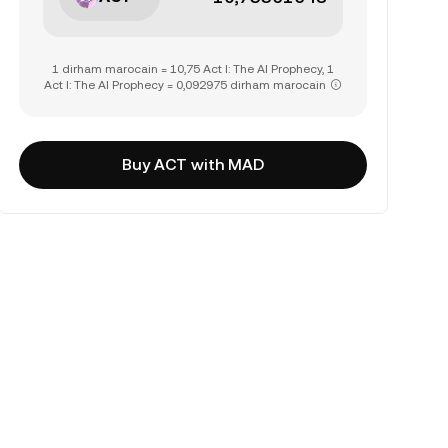
1 dirham marocain = 10,75 Act I: The AI Prophecy, 1
Act I: The AI Prophecy = 0,092975 dirham marocain
Buy ACT with MAD