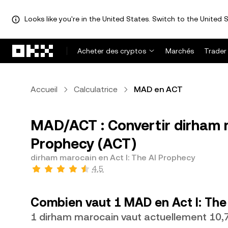
Looks like you're in the United States. Switch to the United S
Aller au contenu principal
Acheter des cryptos
Marchés
Trader
Accueil
Calculatrice
MAD en ACT
MAD/ACT : Convertir dirham 
Prophecy (ACT)
dirham marocain en Act I: The AI Prophecy
4,5
Combien vaut 1 MAD en Act I: The
1 dirham marocain vaut actuellement 10