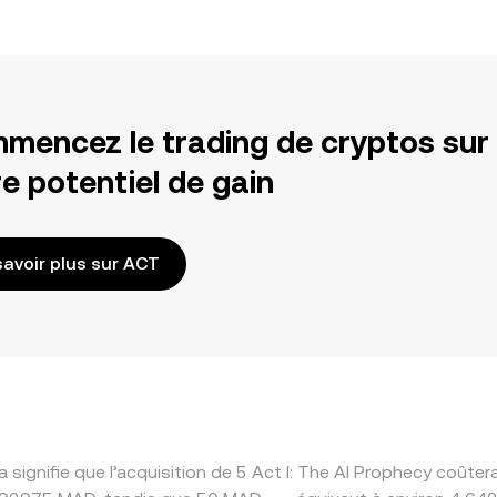
mencez le trading de cryptos sur
e potentiel de gain
savoir plus sur ACT
 signifie que l’acquisition de 5 Act I: The AI Prophecy coût