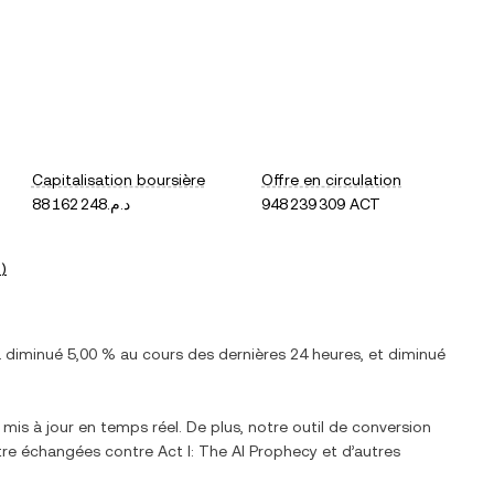
Capitalisation boursière
Offre en circulation
د.م.88 162 248
948 239 309 ACT
T
)
 a
diminué
5,00 %
au cours des dernières 24 heures, et
diminué
 mis à jour en temps réel. De plus, notre outil de conversion
 être échangées contre
Act I: The AI Prophecy
et d’autres