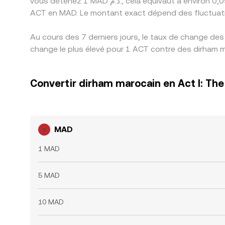
vous détenez 1 MAD د.م., cela équivaut à environ 0,092975 MAD, tandis que 50 MAD د.م. équivaut à environ 4,6487 MAD. Ces chiffres indiquent le taux de change des
ACT en MAD. Le montant exact dépend des fluctuat
Au cours des 7 derniers jours, le taux de change des
change le plus élevé pour 1 ACT contre des dirham m
Convertir dirham marocain en Act I: The
MAD
1 MAD
5 MAD
10 MAD