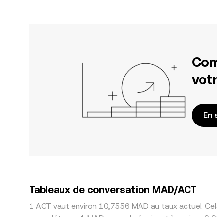
Com
votr
En 
Tableaux de conversation MAD/ACT
1 ACT vaut environ 10,7556 MAD au taux actuel. Cela