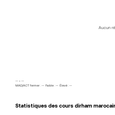
Aucun ré
-- ~ --
MAD/ACT fermer : --
Faible : --
Élevé : --
Statistiques des cours dirham marocain