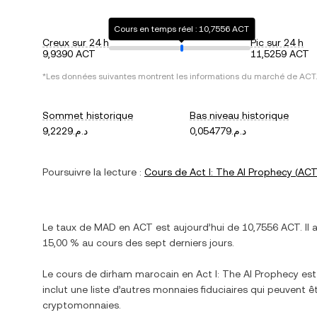
Cours en temps réel : 10,7556 ACT
Creux sur 24 h
Pic sur 24 h
9,9390 ACT
11,5259 ACT
*Les données suivantes montrent les informations du marché de
ACT
.
Sommet historique
Bas niveau historique
د.م.0,054779
د.م.9,2229
Poursuivre la lecture :
Cours de
Act I: The AI Prophecy
(
AC
Le taux de
MAD
en
ACT
est aujourd’hui de
10,7556
ACT
. Il
15,00 %
au cours des sept derniers jours.
Le cours de
dirham marocain
en
Act I: The AI Prophecy
est
inclut une liste d’autres monnaies fiduciaires qui peuvent
cryptomonnaies.