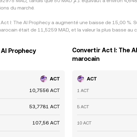
ions du marché.
 Act I: The AI Prophecy a augmenté une baisse de 15,00 %. Su
arocain était de 11,5259 MAD, et la valeur la plus basse au 
Convertir Act I: The 
 AI Prophecy
marocain
ACT
ACT
10,7556 ACT
1 ACT
53,7781 ACT
5 ACT
107,56 ACT
10 ACT