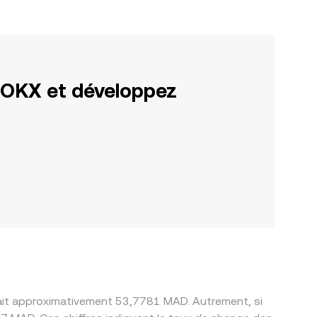
 OKX et développez
erait approximativement 53,7781 MAD. Autrement, si