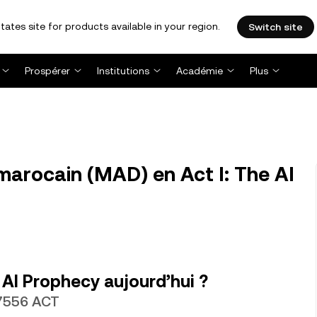
tates site for products available in your region.
Switch site
Prospérer
Institutions
Académie
Plus
marocain (MAD) en Act I: The AI
 AI Prophecy aujourd’hui ?
,7556 ACT