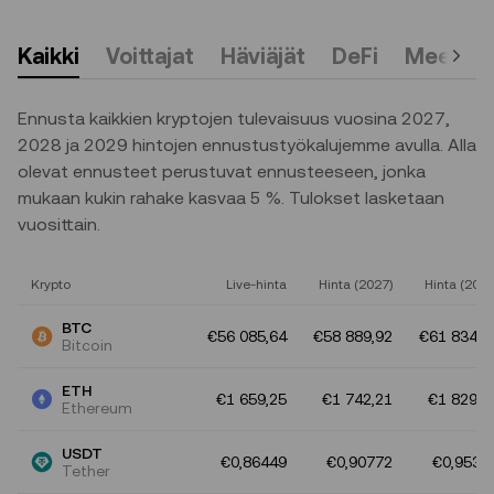
Kaikki
Voittajat
Häviäjät
DeFi
Meemiko
Ennusta kaikkien kryptojen tulevaisuus vuosina 2027,
2028 ja 2029 hintojen ennustustyökalujemme avulla. Alla
olevat ennusteet perustuvat ennusteeseen, jonka
mukaan kukin rahake kasvaa 5 %. Tulokset lasketaan
vuosittain.
Krypto
Live-hinta
Hinta (2027)
Hinta (2028
BTC
€56 085,64
€58 889,92
€61 834,4
Bitcoin
ETH
€1 659,25
€1 742,21
€1 829,3
Ethereum
USDT
€0,86449
€0,90772
€0,9531
Tether