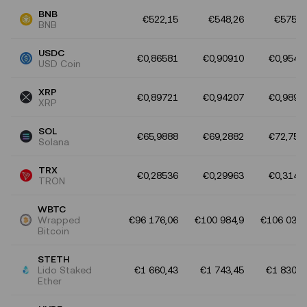
BNB
€522,15
€548,26
€575,6
BNB
USDC
€0,86581
€0,90910
€0,9545
USD Coin
XRP
€0,89721
€0,94207
€0,9891
XRP
SOL
€65,9888
€69,2882
€72,752
Solana
TRX
€0,28536
€0,29963
€0,3146
TRON
WBTC
Wrapped
€96 176,06
€100 984,9
€106 034,
Bitcoin
STETH
Lido Staked
€1 660,43
€1 743,45
€1 830,6
Ether