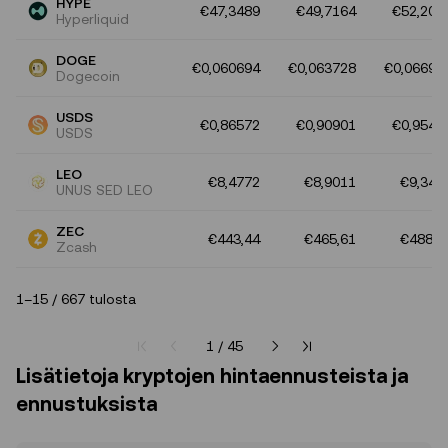
HYPE
€47,3489
€49,7164
€52,202
Hyperliquid
DOGE
€0,060694
€0,063728
€0,06691
Dogecoin
USDS
€0,86572
€0,90901
€0,9544
USDS
LEO
€8,4772
€8,9011
€9,346
UNUS SED LEO
ZEC
€443,44
€465,61
€488,8
Zcash
1–15 / 667 tulosta
Tämänhetkinen sivu 1/45
1 / 45
Lisätietoja kryptojen hintaennusteista ja
ennustuksista