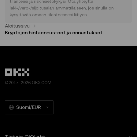
tilanteesi ja riskinsietokykysi. Ota yhteyttä
Ristiriitatilanteissa nämä ehdot ovat
laki-/vero-/sijoitusalan ammattilaiseen, jos sinulla on
voimassa.
kysyttävää omaan tilanteeseesi liittyen.
3. Hinnanennustusominaisuudet
Aloitussivu
3.1 Hinnanennustusominaisuudet tarjotaan
Kryptojen hintaennusteet ja ennustukset
vain tietotarkoituksessa, ”sellaisenaan” ja
ilman minkäänlaisia takuita.
3.2 Hinnanennustusominaisuuksiin voi
sisältyä
• kolmannen osapuolen lähteistä kerättyjä
tai johdettuja tietoja
• analyyttisia työkaluja tietokäyttöön,
©2017–2026 OKX.COM
mukaan lukien hintakehityksen visualisoinnit
• ilmoituksia ja tiedotuksia markkinoiden
epätavallisista tapahtumista.
3.3 Nämä hinnanennustusominaisuudet eivät
Suomi/EUR
ole rahoitus- tai sijoitusneuvontaa, eikä niihin
tule luottaa sijoitus- tai tuotepäätöksiä
tehtäessä.
Tietoja OKX:stä