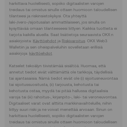
hyväksyt seuraavat:
harkittava huolellisesti, sopiiko digitaalisten varojen
• Olet lukenut nämä ehdot, OKX:n
treidaus tai omistus sinulle ottaen huomioon taloudellisen
tietosuojakäytännön ja muut sisällytetyt
tilanteesi ja riskinsietokykysi. Ota yhteyttä
ehdot ja ymmärrät ja hyväksyt ne.
laki-/vero-/sijoitusalan ammattilaiseen, jos sinulla on
• Ymmärrät kryptovarojen
kysyttävää omaan tilanteeseesi liittyen. Kaikkia tuotteita ei
treidaustransaktioihin liittyvät riskit.
tarjota kaikilla alueilla. Saat lisätietoja seuraavista OKX:n
• OKX ei ole vastuussa mistään
asiakirjoista:
Käyttöehdot
ja
Riskivaroitus
. OKX Web3
hinnanennustusominaisuuksien käytöstä
Walletiin ja sen oheispalveluihin sovelletaan erillisiä
aiheutuvista haitallisista seurauksista.
asiakirjoja:
käyttöehdot
.
1.3 OKX voi muuttaa näitä ehtoja tai
hinnanennustusominaisuuksia oman
Katselet tekoälyn tiivistämää sisältöä. Huomaa, että
harkintansa mukaan. Muutokset tulevat
annetut tiedot eivät välttämättä ole tarkkoja, täydellisiä
voimaan ”viimeisimpänä
tai ajantasaisia. Nämä tiedot eivät ole (i) sijoitusneuvontaa
tarkastuspäivämääränä”. Olet itse vastuussa
tai sijoitussuositusta, (ii) tarjousta, kehotusta tai
näiden ehtojen säännöllisesti
kehotusta ostaa, myydä tai pitää hallussa digitaalisia
tarkastamisesta.
varoja tai (iii) rahoitus-, kirjanpito-, laki- tai veroneuvontaa.
Digitaaliset varat ovat alttiita markkinavaihteluille, niihin
2. Määritelmät
liittyy suuri riski ja ne voivat menettää arvoaan. Sinun on
2.1 Ellei toisin mainita, tässä käytetyillä
harkittava huolellisesti, sopiiko digitaalisten varojen
termeillä on sama merkitys kuin OKX:n
treidaus tai omistus sinulle ottaen huomioon taloudellisen
ehdoissa määritetyillä termeillä.