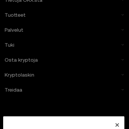
4. Velvoitteesi
4.1 Suostut
Tuotteet
• noudattamaan kaikkia ehtoja ja päivityksiä
• olemaan kopioimatta tai hyödyntämättä
hinnanennustusominaisuuksia ilman
Palvelut
etukäteen hankittua kirjallista suostumusta
• suorittamaan oman due diligence -
Tuki
tarkastuksen ja pysymään ajan tasalla
kaikista OKX:n ilmoituksista tai markkinoiden
Osta kryptoja
tapahtumista.
5. Vastuuvapautuslausekkeet ja pois
Kryptolaskin
sulkemiset
5.1 Hinnanennustusominaisuuksia ja tarjottua
Treidaa
sisältöä koskevat seuraavat:
• niiden tarkkuutta ja täydellisyyttä ei taata
• niitä ei saa pitää sijoitus- tai
rahoitusneuvontana
• niitä ei saa pitää kehotuksena tai
suosituksena.
5.2 Sinun ei tule luottaa