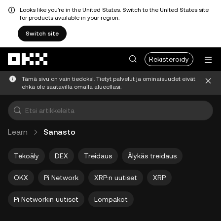
Looks like you're in the United States. Switch to the United States site
for products available in your region.
Switch site
Siirry pääsisältöön
Rekisteröidy
Tämä sivu on vain tiedoksi. Tietyt palvelut ja ominaisuudet eivät
ehkä ole saatavilla omalla alueellasi.
Learn
Sanasto
Tekoäly
DEX
Treidaus
Älykäs treidaus
OKX
Pi Network
XRP:n uutiset
XRP
Pi Networkin uutiset
Lompakot