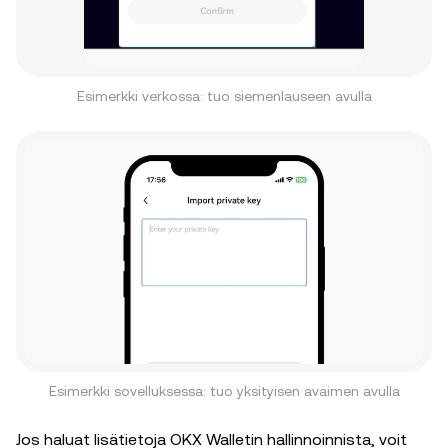
Esimerkki verkossa: tuo siemenlauseen avulla
Esimerkki sovelluksessa: tuo yksityisen avaimen avulla
Jos haluat lisätietoja OKX Walletin hallinnoinnista, voit