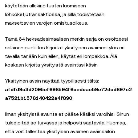
käytetään allekirjoitusten luomiseen
lohkoketjutransaktiossa, ja sillä todistetaan
maksettavien varojen omistusoikeus.
Tämä 64 heksadesimaalisen merkin sarja on osoitteesi
salainen puoli. Jos kirjoitat yksityisen avaimesi ylös eri
tavalla tänään kuin eilen, käytät eri lompakkoa. Älä
koskaan kirjoita yksityistä avaintasi käsin.
Yksityinen avain näyttää tyypillisesti tältä:
afdfd9c3d2095ef696594f6cedcae59e72dcd697e2
a7521b1578140422a4f890
Ilman yksityistä avainta et pääse käsiksi varoihisi. Sinun
tulee pitää se turvassa ja helposti saatavilla. Huomaa,
että voit tallentaa yksityisen avaimen avainsäilön