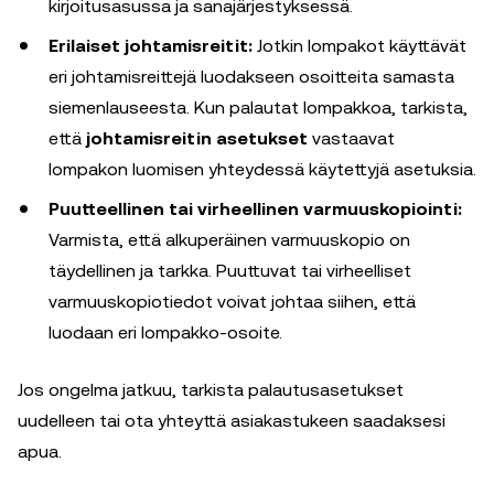
kirjoitusasussa ja sanajärjestyksessä.
Erilaiset johtamisreitit:
Jotkin lompakot käyttävät
eri johtamisreittejä luodakseen osoitteita samasta
siemenlauseesta. Kun palautat lompakkoa, tarkista,
että
johtamisreitin asetukset
vastaavat
lompakon luomisen yhteydessä käytettyjä asetuksia.
Puutteellinen tai virheellinen varmuuskopiointi:
Varmista, että alkuperäinen varmuuskopio on
täydellinen ja tarkka. Puuttuvat tai virheelliset
varmuuskopiotiedot voivat johtaa siihen, että
luodaan eri lompakko-osoite.
Jos ongelma jatkuu, tarkista palautusasetukset
uudelleen tai ota yhteyttä asiakastukeen saadaksesi
apua.