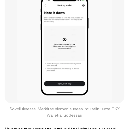
Sovelluksessa: Merkitse siemenlauseesi muistiin uutta OKX
Walletia luodessasi