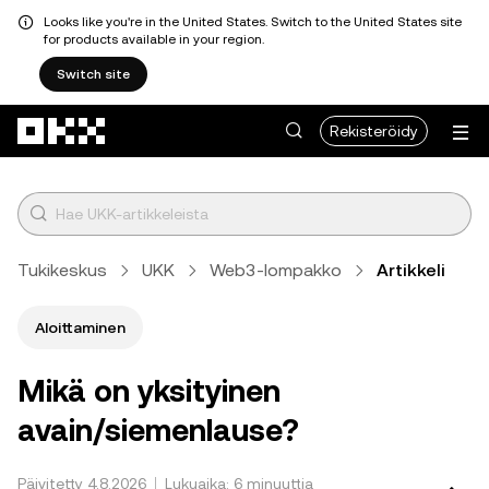
Looks like you're in the United States. Switch to the United States site
for products available in your region.
Switch site
Siirry pääsisältöön
Rekisteröidy
Tukikeskus
UKK
Web3-lompakko
Artikkeli
Aloittaminen
Mikä on yksityinen
avain/siemenlause?
Päivitetty 4.8.2026
Lukuaika: 6 minuuttia