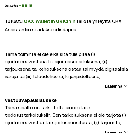
käydä
täällä.
Tutustu
OKX Walletin UKK:ihin
tai ota yhteyttä OKX
Assistantiin saadaksesi lisäapua.
Tämä toiminta ei ole eikä sitä tule pitää (i)
sijoitusneuvontana tai sijoitussuosituksena, (ii)
tarjouksena tai kehotuksena ostaa tai myydä digitaalisia
varoja tai (iii) taloudellisena, kirjanpidollisena,
oikeudellisena tai veroperusteisena neuvontana.
Laajenna
Digitaaliset varat, mukaan lukien vakaakolikot ja NFT:t,
ovat alttiita markkinoiden äärimmäisille vaihteluille, niihin
Vastuuvapauslauseke
liittyy suuri riski, ne voivat menettää arvoaan ja niistä voi
Tämä sisältö on tarkoitettu ainoastaan
tulla arvottomia. Niitä ei ole vakuutettu, eikä niillä ole
tiedotustarkoituksiin. Sen tarkoituksena ei ole tarjota (i)
oikeussuojaa. Vältä sijoituspäätösten tekemistä
sijoitusneuvontaa tai sijoitussuositusta, (ii) tarjousta,
pelkästään kiireellisyyden perusteella. Digitaalisiin
kehotusta tai kannustusta ostaa, myydä tai pitää
Laajenna