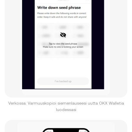
Verkossa: Varmuuskopioi siemenlauseesi uutta OKX Walletia
luodessasi