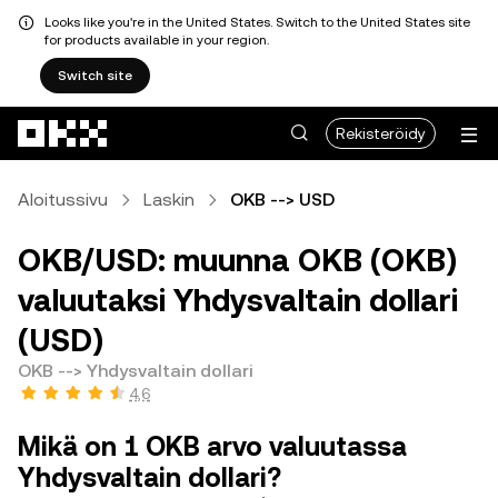
Looks like you're in the United States. Switch to the United States site
for products available in your region.
Switch site
Siirry pääsisältöön
Rekisteröidy
Aloitussivu
Laskin
OKB --> USD
OKB/USD: muunna OKB (OKB)
valuutaksi Yhdysvaltain dollari
(USD)
OKB --> Yhdysvaltain dollari
4,6
Mikä on 1 OKB arvo valuutassa
Yhdysvaltain dollari?