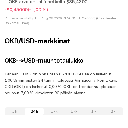
1 OKB arvo on tällä hetkellä $85,4300
-$0,45000
(−1,00 %)
Viimeksi päivitetty:
Thu Aug 06 2026 21:26:31 (UTC+0000) (Coordinated
Universal Time)
OKB/USD-markkinat
OKB-->USD-muuntotaulukko
Tänään 1 OKB on hinnaltaan 85,4300 USD, se on laskenut
1,00 % viimeisten 24 tunnin kuluessa. Viimeisen viikon aikana
OKB (OKB) on laskenut 0,00 %. OKB on trendannut ylöspäin,
noussut 7,00 % viimeisten 30 päivän aikana.
1 h
24 h
1 vk
1 kk
1 v
2 v