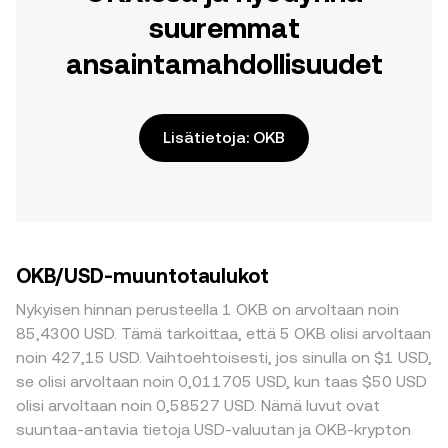
suuremmat
ansaintamahdollisuudet
Lisätietoja: OKB
OKB/USD-muuntotaulukot
Nykyisen hinnan perusteella 1 OKB on arvoltaan noin
85,4300 USD. Tämä tarkoittaa, että 5 OKB olisi arvoltaan
noin 427,15 USD. Vaihtoehtoisesti, jos sinulla on $1 USD,
se olisi arvoltaan noin 0,011705 USD, kun taas $50 USD
olisi arvoltaan noin 0,58527 USD. Nämä luvut ovat
suuntaa-antavia tietoja USD-valuutan ja OKB-krypton