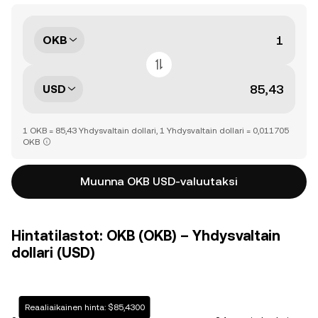
OKB
USD
1 OKB = 85,43 Yhdysvaltain dollari, 1 Yhdysvaltain dollari = 0,011705
OKB
Muunna OKB USD-valuutaksi
Hintatilastot: OKB (OKB) – Yhdysvaltain
dollari (USD)
Reaaliaikainen hinta: $85,4300