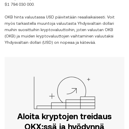
$1 794 030 000
.
OKB
hinta valuutassa
USD
päivitetään reaaliaikaisesti. Voit
myös tarkastella muuntoja valuutasta
Yhdysvaltain dollari
muihin suosittuihin kryptovaluuttoihin, joten valuutan
OKB
(
OKB
) ja muiden kryptovaluuttojen vaihtaminen valuutaksi
Yhdysvaltain dollari
(
USD
) on nopeaa ja kätevää.
Aloita kryptojen treidaus
OKX:ssä ja hyödynnä