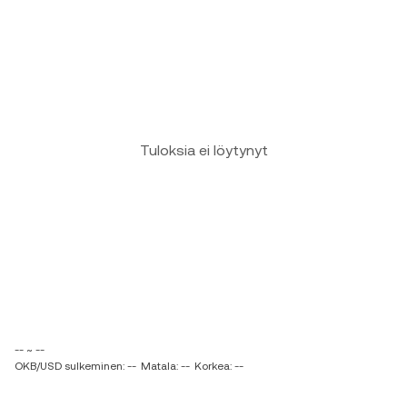
Tuloksia ei löytynyt
-- ~ --
OKB/USD sulkeminen: --
Matala: --
Korkea: --