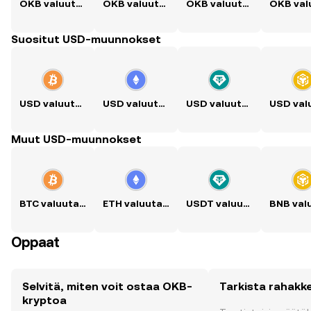
OKB valuutaksi PKR
OKB valuutaksi PHP
OKB valuutaksi CNY
Suositut USD-muunnokset
USD valuutaksi BTC
USD valuutaksi ETH
USD valuutaksi USDT
Muut USD-muunnokset
BTC valuutaksi USD
ETH valuutaksi USD
USDT valuutaksi USD
Oppaat
Selvitä, miten voit ostaa OKB-
Tarkista rahakk
kryptoa