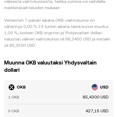
välisestä vaihtokurssista; tarkka summa voi vaihdella
markkinavaihteluiden mukaan.
Viimeisten 7 päivän aikana OKB-vaihtokurssi on
vähennys 0,00 % 24 tunnin aikana tämä kurssi muuttui
1,00 %; korkein OKB-krypton ja Yhdysvaltain dollari-
valuutan välinen vaihtokurssi oli 86,3400 USD ja matalin
oli 85,3500 USD.
Muunna OKB valuutaksi Yhdysvaltain
dollari
OKB
USD
85,4300 USD
1 OKB
427,15 USD
5 OKB