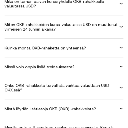
Mikä on tämän päivän kurssi yhdelle OKB-rahakkeelle
valuutassa USD?
Miten OKB-rahakkeiden kurssi valuutassa USD on muuttunut
viimeisen 24 tunnin aikana?
Kuinka monta OKB-rahaketta on yhteensä?
Missä voin oppia lisää treidauksesta?
Onko OKB-rahakkeita turvallista vaihtaa valuuttaan USD
OKX:ssä?
Mistä löydän lisätietoja OKB (OKB) -rahakkeista?
Minulla on kysyttävää kryptovaluutan ostamisesta. Keneltä