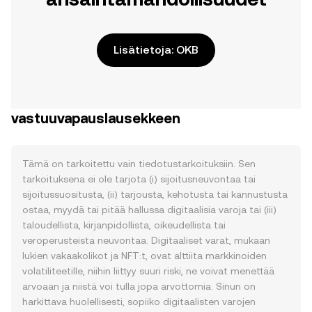
Lisätietoja: OKB
vastuuvapauslausekkeen
Tämä on tarkoitettu vain tiedotustarkoituksiin. Sen
tarkoituksena ei ole tarjota (i) sijoitusneuvontaa tai
sijoitussuositusta, (ii) tarjousta, kehotusta tai kannustusta
ostaa, myydä tai pitää hallussa digitaalisia varoja tai (iii)
taloudellista, kirjanpidollista, oikeudellista tai
veroperusteista neuvontaa. Digitaaliset varat, mukaan
lukien vakaakolikot ja NFT:t, ovat alttiita markkinoiden
volatiliteetille, niihin liittyy suuri riski, ne voivat menettää
arvoaan ja niistä voi tulla jopa arvottomia. Sinun on
harkittava huolellisesti, sopiiko digitaalisten varojen