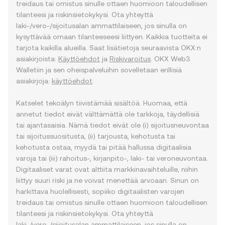
treidaus tai omistus sinulle ottaen huomioon taloudellisen
tilanteesi ja riskinsietokykysi. Ota yhteyttä
laki-/vero-/sijoitusalan ammattilaiseen, jos sinulla on
kysyttävää omaan tilanteeseesi liittyen. Kaikkia tuotteita ei
tarjota kaikilla alueilla. Saat lisätietoja seuraavista OKX:n
asiakirjoista:
Käyttöehdot
ja
Riskivaroitus
. OKX Web3
Walletiin ja sen oheispalveluihin sovelletaan erillisiä
asiakirjoja:
käyttöehdot
.
Katselet tekoälyn tiivistämää sisältöä. Huomaa, että
annetut tiedot eivät välttämättä ole tarkkoja, täydellisiä
tai ajantasaisia. Nämä tiedot eivät ole (i) sijoitusneuvontaa
tai sijoitussuositusta, (ii) tarjousta, kehotusta tai
kehotusta ostaa, myydä tai pitää hallussa digitaalisia
varoja tai (iii) rahoitus-, kirjanpito-, laki- tai veroneuvontaa.
Digitaaliset varat ovat alttiita markkinavaihteluille, niihin
liittyy suuri riski ja ne voivat menettää arvoaan. Sinun on
harkittava huolellisesti, sopiiko digitaalisten varojen
treidaus tai omistus sinulle ottaen huomioon taloudellisen
tilanteesi ja riskinsietokykysi. Ota yhteyttä
laki-/vero-/sijoitusalan ammattilaiseen, jos sinulla on