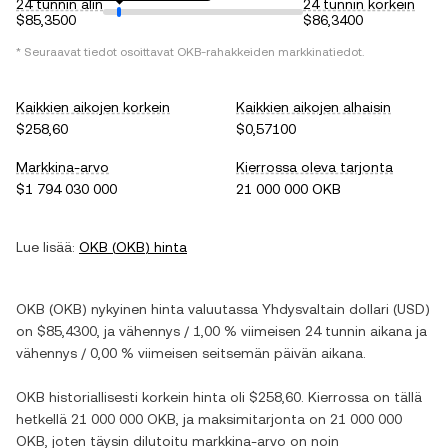
24 tunnin alin
24 tunnin korkein
$85,3500
$86,3400
* Seuraavat tiedot osoittavat
OKB
-rahakkeiden markkinatiedot.
Kaikkien aikojen korkein
Kaikkien aikojen alhaisin
$258,60
$0,57100
Markkina-arvo
Kierrossa oleva tarjonta
$1 794 030 000
21 000 000 OKB
Lue lisää:
OKB
(
OKB
) hinta
OKB
(
OKB
) nykyinen hinta valuutassa
Yhdysvaltain dollari
(
USD
)
on
$85,4300
, ja
vähennys
/
1,00 %
viimeisen 24 tunnin aikana ja
vähennys
/
0,00 %
viimeisen seitsemän päivän aikana.
OKB
historiallisesti korkein hinta oli
$258,60
. Kierrossa on tällä
hetkellä
21 000 000 OKB
, ja maksimitarjonta on
21 000 000
OKB
, joten täysin dilutoitu markkina-arvo on noin