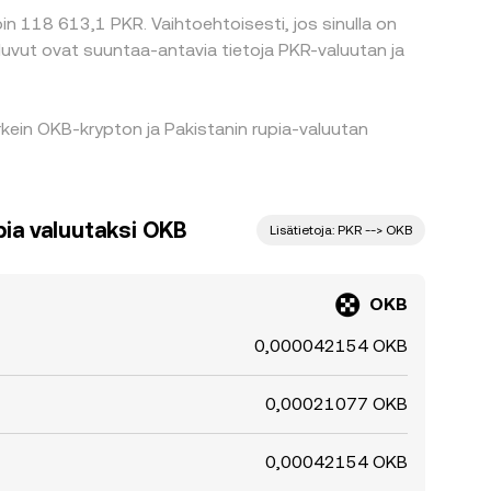
in 118 613,1 PKR. Vaihtoehtoisesti, jos sinulla on
uvut ovat suuntaa-antavia tietoja PKR-valuutan ja
kein OKB-krypton ja Pakistanin rupia-valuutan
ia valuutaksi OKB
Lisätietoja: PKR --> OKB
OKB
0,000042154 OKB
0,00021077 OKB
0,00042154 OKB