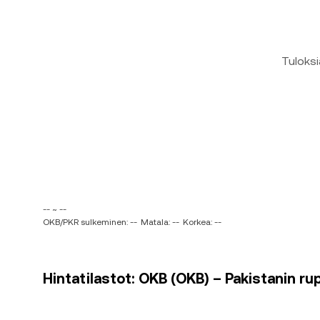
Tuloksi
-- ~ --
OKB/PKR sulkeminen: --
Matala: --
Korkea: --
Hintatilastot: OKB (OKB) – Pakistanin ru