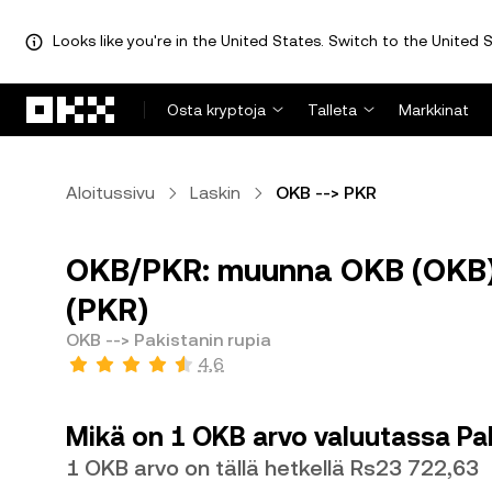
Looks like you're in the United States. Switch to the United S
Siirry pääsisältöön
Osta kryptoja
Talleta
Markkinat
Aloitussivu
Laskin
OKB --> PKR
OKB/PKR: muunna OKB (OKB) v
(PKR)
OKB --> Pakistanin rupia
4,6
Mikä on 1 OKB arvo valuutassa Pak
1 OKB arvo on tällä hetkellä Rs23 722,63