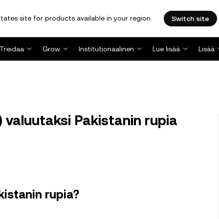
tates site for products available in your region.
Switch site
Treidaa
Grow
Institutionaalinen
Lue lisää
Lisää
aluutaksi Pakistanin rupia
istanin rupia?