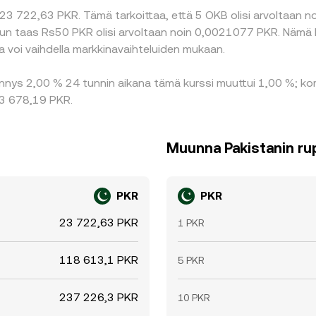
23 722,63 PKR. Tämä tarkoittaa, että 5 OKB olisi arvoltaan no
un taas Rs50 PKR olisi arvoltaan noin 0,0021077 PKR. Nämä l
 voi vaihdella markkinavaihteluiden mukaan.
nnys 2,00 % 24 tunnin aikana tämä kurssi muuttui 1,00 %; kor
 23 678,19 PKR.
Muunna Pakistanin rup
PKR
PKR
23 722,63 PKR
1 PKR
118 613,1 PKR
5 PKR
237 226,3 PKR
10 PKR