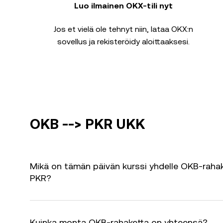
Luo ilmainen OKX-tili nyt
Jos et vielä ole tehnyt niin, lataa OKX:n
sovellus ja rekisteröidy aloittaaksesi.
OKB --> PKR UKK
Mikä on tämän päivän kurssi yhdelle OKB-rahak
PKR?
Kuinka monta OKB-rahaketta on yhteensä?