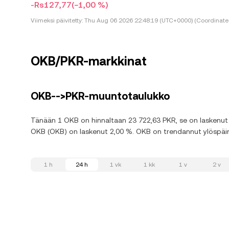
-Rs127,77
(−1,00 %)
Viimeksi päivitetty:
Thu Aug 06 2026 22:48:19 (UTC+0000) (Coordinated
OKB/PKR-markkinat
OKB-->PKR-muuntotaulukko
Tänään 1 OKB on hinnaltaan 23 722,63 PKR, se on laskenut 1
OKB (OKB) on laskenut 2,00 %. OKB on trendannut ylöspäin,
1 h
24 h
1 vk
1 kk
1 v
2 v