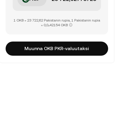
1 OKB = 23 722,62 Pakistanin rupia, 1 Pakistanin rupia
= 0,0₄42154 OKB
Muunna OKB PKR-valuutaksi