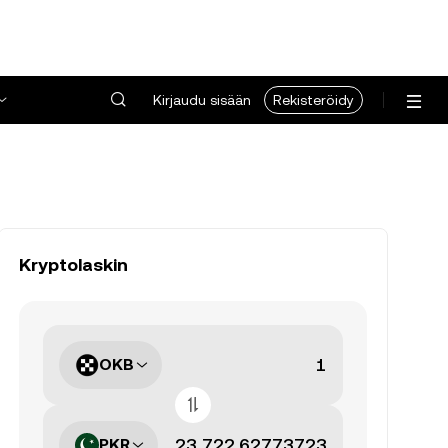
Kirjaudu sisään
Rekisteröidy
Kryptolaskin
OKB
PKR