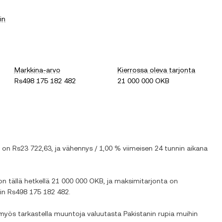
in
Markkina-arvo
Kierrossa oleva tarjonta
Rs498 175 182 482
21 000 000 OKB
) on
Rs23 722,63
, ja
vähennys
/
1,00 %
viimeisen 24 tunnin aikana
on tällä hetkellä
21 000 000 OKB
, ja maksimitarjonta on
oin
Rs498 175 182 482
.
t myös tarkastella muuntoja valuutasta
Pakistanin rupia
muihin