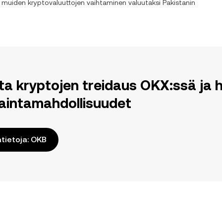
a muiden kryptovaluuttojen vaihtaminen valuutaksi
Pakistanin
ita kryptojen treidaus OKX:ssä j
aintamahdollisuudet
ätietoja: OKB