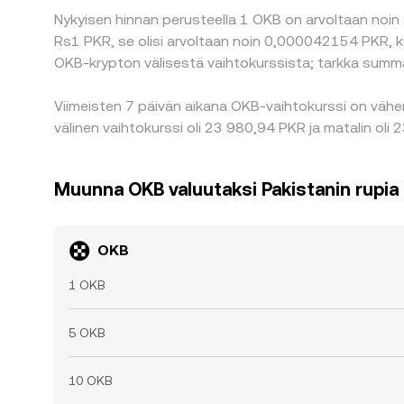
Nykyisen hinnan perusteella 1 OKB on arvoltaan noin 
Rs1 PKR, se olisi arvoltaan noin 0,000042154 PKR, k
OKB-krypton välisestä vaihtokurssista; tarkka summa
Viimeisten 7 päivän aikana OKB-vaihtokurssi on vähe
välinen vaihtokurssi oli 23 980,94 PKR ja matalin oli
Muunna OKB valuutaksi Pakistanin rupia
OKB
1 OKB
5 OKB
10 OKB