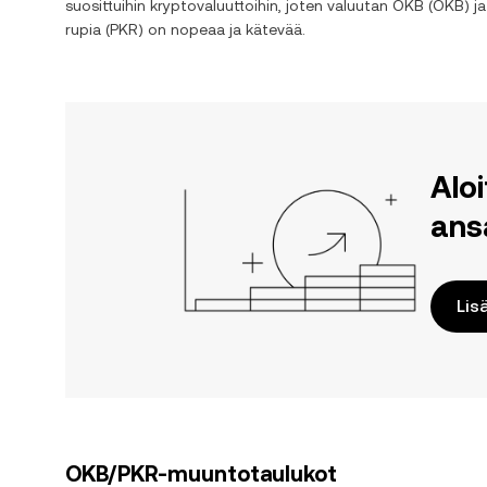
suosittuihin kryptovaluuttoihin, joten valuutan
OKB
(
OKB
) j
rupia
(
PKR
) on nopeaa ja kätevää.
Alo
ans
Lis
OKB/PKR-muuntotaulukot