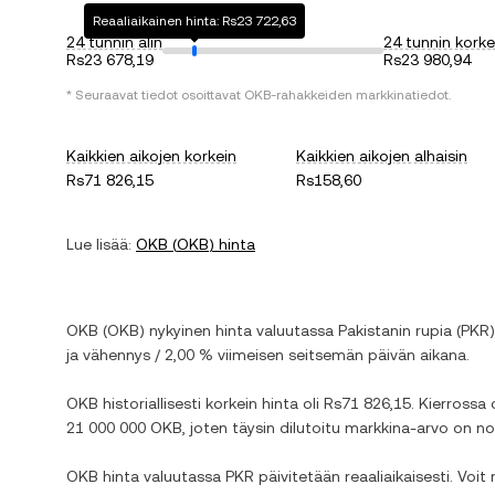
Reaaliaikainen hinta: Rs23 722,63
24 tunnin alin
24 tunnin korke
Rs23 678,19
Rs23 980,94
* Seuraavat tiedot osoittavat
OKB
-rahakkeiden markkinatiedot.
Kaikkien aikojen korkein
Kaikkien aikojen alhaisin
Rs71 826,15
Rs158,60
Lue lisää:
OKB
(
OKB
) hinta
OKB
(
OKB
) nykyinen hinta valuutassa
Pakistanin rupia
(
PKR
ja
vähennys
/
2,00 %
viimeisen seitsemän päivän aikana.
OKB
historiallisesti korkein hinta oli
Rs71 826,15
. Kierrossa 
21 000 000 OKB
, joten täysin dilutoitu markkina-arvo on n
OKB
hinta valuutassa
PKR
päivitetään reaaliaikaisesti. Voi