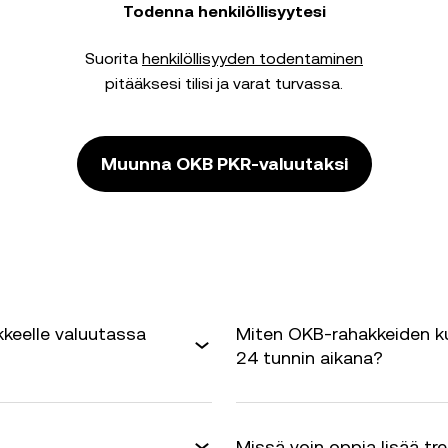
Todenna henkilöllisyytesi
Suorita
henkilöllisyyden todentaminen
pitääksesi tilisi ja varat turvassa.
Muunna OKB PKR-valuutaksi
keelle valuutassa
Miten OKB-rahakkeiden ku
24 tunnin aikana?
Missä voin oppia lisää tr