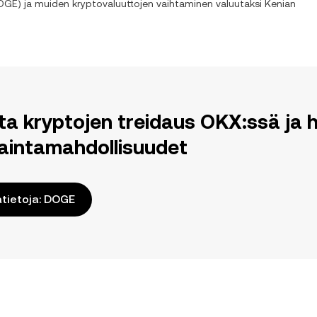
OGE
) ja muiden kryptovaluuttojen vaihtaminen valuutaksi
Kenian
ita kryptojen treidaus OKX:ssä j
aintamahdollisuudet
ätietoja: DOGE