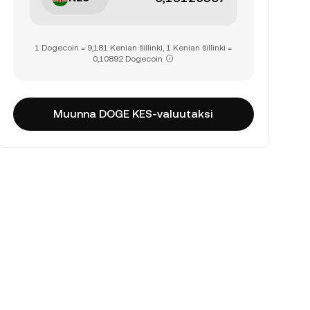
1 Dogecoin = 9,181 Kenian šillinki, 1 Kenian šillinki =
0,10892 Dogecoin
Muunna DOGE KES-valuutaksi