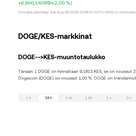
+K.Sh0,14099
(+2,00 %)
Viimeksi päivitetty:
Sat Aug 08 2026 15:46:07 (UTC+0000) (Coordinated
DOGE/KES-markkinat
DOGE-->KES-muuntotaulukko
Tänään 1 DOGE on hinnaltaan 9,1813 KES, se on noussut 2,0
Dogecoin (DOGE) on noussut 1,00 %. DOGE on trendannut al
1 h
24 h
1 vk
1 kk
1 v
2 v