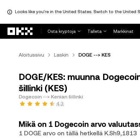
Looks like you're in the United States. Switch to the United S
Siirry pääsisältöön
Osta kryptoja
Talleta
Markkinat
Aloitussivu
Laskin
DOGE --> KES
DOGE/KES: muunna Dogecoin 
šillinki (KES)
Dogecoin --> Kenian šillinki
4,3
Mikä on 1 Dogecoin arvo valuutass
1 DOGE arvo on tällä hetkellä K.Sh9,1813