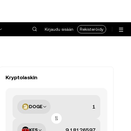
Kirjaudu sisään
Rekisteröidy
Kryptolaskin
DOGE
KES