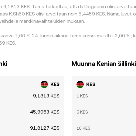
 9,1813 KES. Tämä tarkoittaa, että 5 Dogecoin olisi arvoltaan
 taas K.Sh50 KES olisi arvoltaan noin 5,4459 KES. Nämä luvut
vaihdella markkinavaihteluiden mukaan.
kasvu 1,00 % 24 tunnin aikana tämä kurssi muuttui 2,00 %; ko
769 KES.
nki
Muunna Kenian šillink
KES
KES
9,1813 KES
1 KES
45,9063 KES
5 KES
91,8127 KES
10 KES