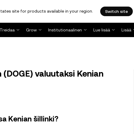
tates site for products available in your region.
Switch site
Treidaa
Grow
Institutionaalinen
Lue lisää
Lisää
(DOGE) valuutaksi Kenian
a Kenian šillinki?