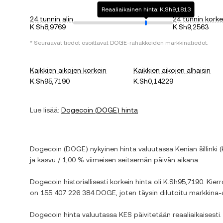
Reaaliaikainen hinta: K.Sh9,1813
24 tunnin alin
24 tunnin korke
K.Sh8,9769
K.Sh9,2563
* Seuraavat tiedot osoittavat
DOGE
-rahakkeiden markkinatiedot.
Kaikkien aikojen korkein
Kaikkien aikojen alhaisin
K.Sh95,7190
K.Sh0,14229
Lue lisää:
Dogecoin
(
DOGE
) hinta
Dogecoin
(
DOGE
) nykyinen hinta valuutassa
Kenian šillinki
(
ja
kasvu
/
1,00 %
viimeisen seitsemän päivän aikana.
Dogecoin
historiallisesti korkein hinta oli
K.Sh95,7190
. Kier
on
155 407 226 384 DOGE
, joten täysin dilutoitu markkina
Dogecoin
hinta valuutassa
KES
päivitetään reaaliaikaisest