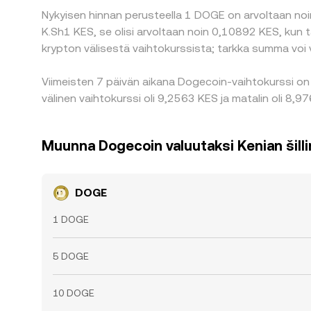
Nykyisen hinnan perusteella 1 DOGE on arvoltaan noin
K.Sh1 KES, se olisi arvoltaan noin 0,10892 KES, kun
krypton välisestä vaihtokurssista; tarkka summa voi 
Viimeisten 7 päivän aikana Dogecoin-vaihtokurssi on 
välinen vaihtokurssi oli 9,2563 KES ja matalin oli 8,9
Muunna Dogecoin valuutaksi Kenian šilli
DOGE
1 DOGE
5 DOGE
10 DOGE