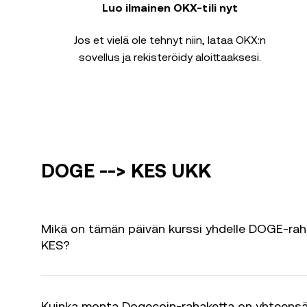
Luo ilmainen OKX-tili nyt
Jos et vielä ole tehnyt niin, lataa OKX:n
sovellus ja rekisteröidy aloittaaksesi.
DOGE --> KES UKK
Mikä on tämän päivän kurssi yhdelle DOGE-rah
KES?
Kuinka monta Dogecoin-rahaketta on yhteens