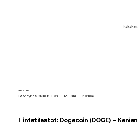
Tuloksi
-- ~ --
DOGE/KES sulkeminen: --
Matala: --
Korkea: --
Hintatilastot: Dogecoin (DOGE) – Kenian š