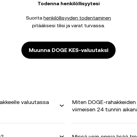
Todenna henkilöllisyytesi
Suorita
henkilöllisyyden todentaminen
pitääksesi tilisi ja varat turvassa.
Muunna DOGE KES-valuutaksi
akkeelle valuutassa
Miten DOGE-rahakkeiden 
viimeisen 24 tunnin aikan
ä?
Missä voin oppia lisää tr