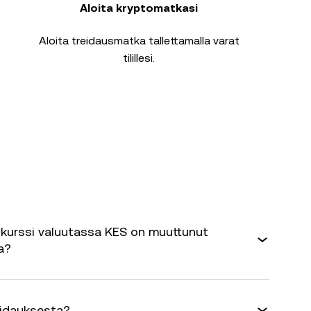
Aloita kryptomatkasi
Aloita treidausmatka tallettamalla varat
tilillesi.
kurssi valuutassa KES on muuttunut
a?
eidauksesta?