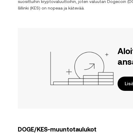
suosittuihin kryptovaluuttoihin, joten valuutan
Dogecoin
(
D
šillinki
(
KES
) on nopeaa ja kätevää.
Alo
ans
Lis
DOGE/KES-muuntotaulukot