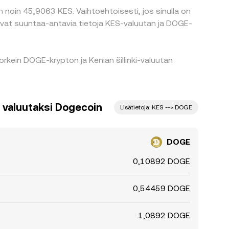
 noin 45,9063 KES. Vaihtoehtoisesti, jos sinulla on
 ovat suuntaa-antavia tietoja KES-valuutan ja DOGE-
rkein DOGE-krypton ja Kenian šillinki-valuutan
i valuutaksi Dogecoin
Lisätietoja: KES --> DOGE
DOGE
0,10892 DOGE
0,54459 DOGE
1,0892 DOGE