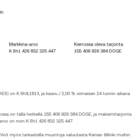
in
Markkina-arvo
Kierrossa oleva tarjonta
K.Sh1 426 832 325 447
155 406 926 384 DOGE
KES
) on
K.Sh9,1813
, ja
kasvu
/
2,00 %
viimeisen 24 tunnin aikana
rossa on tällä hetkellä
155 406 926 384 DOGE
, ja maksimitarjonta
-arvo on noin
K.Sh1 426 832 325 447
.
i. Voit myös tarkastella muuntoja valuutasta
Kenian šillinki
muihin