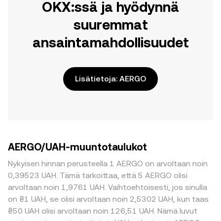
OKX:ssä ja hyödynnä
suuremmat
ansaintamahdollisuudet
Lisätietoja: AERGO
AERGO/UAH-muuntotaulukot
Nykyisen hinnan perusteella 1 AERGO on arvoltaan noin
0,39523 UAH. Tämä tarkoittaa, että 5 AERGO olisi
arvoltaan noin 1,9761 UAH. Vaihtoehtoisesti, jos sinulla
on ₴1 UAH, se olisi arvoltaan noin 2,5302 UAH, kun taas
₴50 UAH olisi arvoltaan noin 126,51 UAH. Nämä luvut