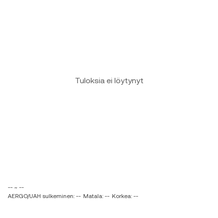
Tuloksia ei löytynyt
-- ~ --
AERGO/UAH sulkeminen: --
Matala: --
Korkea: --