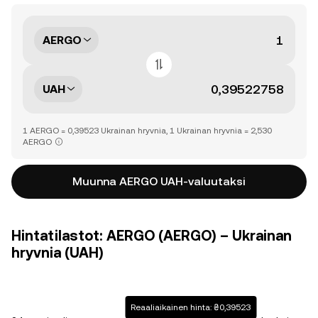
AERGO
UAH
1 AERGO = 0,39523 Ukrainan hryvnia, 1 Ukrainan hryvnia = 2,530
AERGO
Muunna AERGO UAH-valuutaksi
Hintatilastot: AERGO (AERGO) – Ukrainan
hryvnia (UAH)
Reaaliaikainen hinta: ₴0,39523