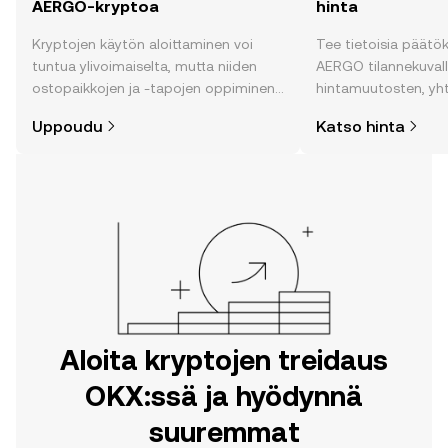
AERGO-kryptoa
hinta
Kryptojen käytön aloittaminen voi
Tee tietoisia päätö
tuntua ylivoimaiselta, mutta niiden
AERGO tilannekuvalla 
ostopaikkojen ja -tapojen oppiminen
hintamuutosten, yh
on helpompaa kuin uskotkaan. Aloita
uutisten ja monen m
Uppoudu
Katso hinta
matkasi OKX:n mobiilisovelluksessa
tai suoraan verkossa.
Aloita kryptojen treidaus
OKX:ssä ja hyödynnä
suuremmat