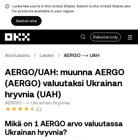
Looks like you're in the United States. Switch to the United States site
for products available in your region.
Switch site
Siirry pääsisältöön
Rekisteröidy
Aloitussivu
Laskin
AERGO --> UAH
AERGO/UAH: muunna AERGO
(AERGO) valuutaksi Ukrainan
hryvnia (UAH)
AERGO --> Ukrainan hryvnia
4,3
Mikä on 1 AERGO arvo valuutassa
Ukrainan hryvnia?