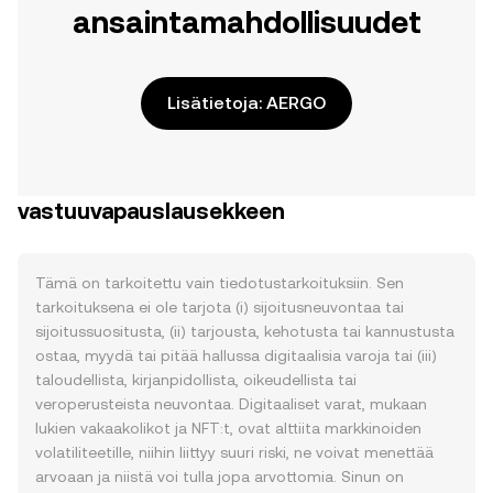
ansaintamahdollisuudet
Lisätietoja: AERGO
vastuuvapauslausekkeen
Tämä on tarkoitettu vain tiedotustarkoituksiin. Sen
tarkoituksena ei ole tarjota (i) sijoitusneuvontaa tai
sijoitussuositusta, (ii) tarjousta, kehotusta tai kannustusta
ostaa, myydä tai pitää hallussa digitaalisia varoja tai (iii)
taloudellista, kirjanpidollista, oikeudellista tai
veroperusteista neuvontaa. Digitaaliset varat, mukaan
lukien vakaakolikot ja NFT:t, ovat alttiita markkinoiden
volatiliteetille, niihin liittyy suuri riski, ne voivat menettää
arvoaan ja niistä voi tulla jopa arvottomia. Sinun on