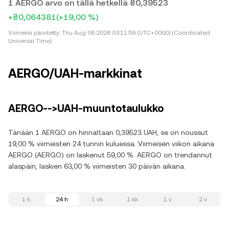
1 AERGO arvo on tällä hetkellä ₴0,39523
+₴0,064381
(+19,00 %)
Viimeksi päivitetty:
Thu Aug 06 2026 03:11:59 (UTC+0000) (Coordinated
Universal Time)
AERGO/UAH-markkinat
AERGO-->UAH-muuntotaulukko
Tänään 1 AERGO on hinnaltaan 0,39523 UAH, se on noussut
19,00 % viimeisten 24 tunnin kuluessa. Viimeisen viikon aikana
AERGO (AERGO) on laskenut 59,00 %. AERGO on trendannut
alaspäin, laskien 63,00 % viimeisten 30 päivän aikana.
1 h
24 h
1 vk
1 kk
1 v
2 v