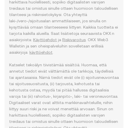
harkittava huolellisesti, sopiiko digitaalisten varojen
treidaus tai omistus sinulle ottaen huomioon taloudellisen
tilanteesi ja riskinsietokykysi. Ota yhteyttä
laki-/vero-/sijoitusalan ammattilaiseen, jos sinulla on
kysyttävää omaan tilanteeseesi liittyen. Kaikkia tuotteita ei
tarjota kaikilla alueilla. Saat lisätietoja seuraavista OKX:n
asiakirjoista:
Käyttöehdot
ja
Riskivaroitus
. OKX Web3
Walletiin ja sen oheispalveluihin sovelletaan erillisiä
asiakirjoja:
käyttöehdot
.
Katselet tekoälyn tiivistämää sisältöä. Huomaa, että
annetut tiedot eivät välttämättä ole tarkkoja, täydellisiä
tai ajantasaisia. Nämä tiedot eivät ole (i) sijoitusneuvontaa
tai sijoitussuositusta, (ii) tarjousta, kehotusta tai
kehotusta ostaa, myydä tai pitää hallussa digitaalisia
varoja tai (iii) rahoitus-, kirjanpito-, laki- tai veroneuvontaa.
Digitaaliset varat ovat alttiita markkinavaihteluille, niihin
liittyy suuri riski ja ne voivat menettää arvoaan. Sinun on
harkittava huolellisesti, sopiiko digitaalisten varojen
treidaus tai omistus sinulle ottaen huomioon taloudellisen
tilanteesi ja riskinsietokykysi. Ota yhteyttä