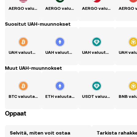
AERGO valuutaksi USD
AERGO valuutaksi PKR
AERGO valuutaksi PHP
Suositut UAH-muunnokset
UAH valuutaksi BTC
UAH valuutaksi ETH
UAH valuutaksi USDT
Muut UAH-muunnokset
BTC valuutaksi UAH
ETH valuutaksi UAH
USDT valuutaksi UAH
Oppaat
Selvitä, miten voit ostaa
Tarkista rahak