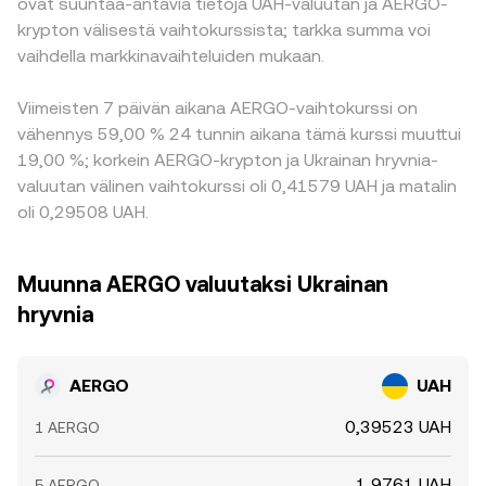
ovat suuntaa-antavia tietoja UAH-valuutan ja AERGO-
krypton välisestä vaihtokurssista; tarkka summa voi
vaihdella markkinavaihteluiden mukaan.
Viimeisten 7 päivän aikana AERGO-vaihtokurssi on
vähennys 59,00 % 24 tunnin aikana tämä kurssi muuttui
19,00 %; korkein AERGO-krypton ja Ukrainan hryvnia-
valuutan välinen vaihtokurssi oli 0,41579 UAH ja matalin
oli 0,29508 UAH.
Muunna AERGO valuutaksi Ukrainan
hryvnia
AERGO
UAH
0,39523 UAH
1 AERGO
1,9761 UAH
5 AERGO