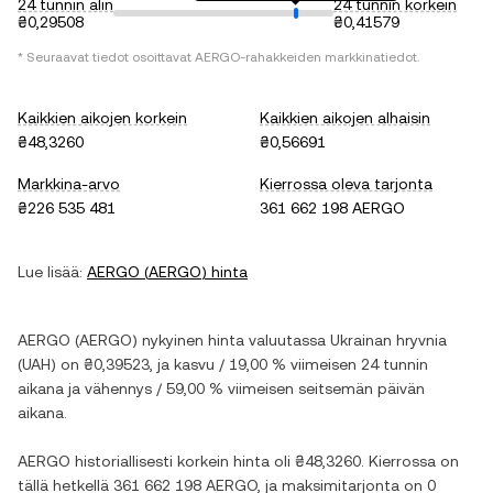
24 tunnin alin
24 tunnin korkein
₴0,29508
₴0,41579
* Seuraavat tiedot osoittavat
AERGO
-rahakkeiden markkinatiedot.
Kaikkien aikojen korkein
Kaikkien aikojen alhaisin
₴48,3260
₴0,56691
Markkina-arvo
Kierrossa oleva tarjonta
₴226 535 481
361 662 198 AERGO
Lue lisää:
AERGO
(
AERGO
) hinta
AERGO
(
AERGO
) nykyinen hinta valuutassa
Ukrainan hryvnia
(
UAH
) on
₴0,39523
, ja
kasvu
/
19,00 %
viimeisen 24 tunnin
aikana ja
vähennys
/
59,00 %
viimeisen seitsemän päivän
aikana.
AERGO
historiallisesti korkein hinta oli
₴48,3260
. Kierrossa on
tällä hetkellä
361 662 198 AERGO
, ja maksimitarjonta on
0