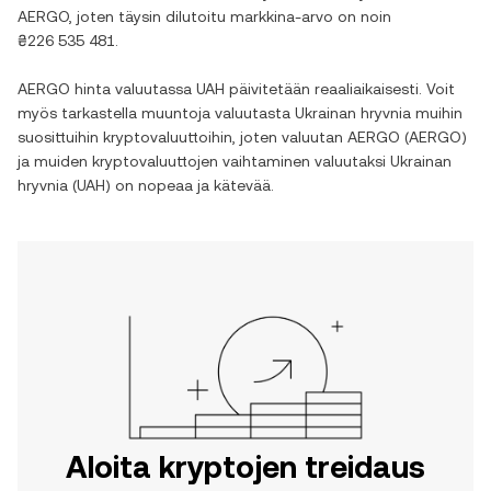
AERGO
, joten täysin dilutoitu markkina-arvo on noin
₴226 535 481
.
AERGO
hinta valuutassa
UAH
päivitetään reaaliaikaisesti. Voit
myös tarkastella muuntoja valuutasta
Ukrainan hryvnia
muihin
suosittuihin kryptovaluuttoihin, joten valuutan
AERGO
(
AERGO
)
ja muiden kryptovaluuttojen vaihtaminen valuutaksi
Ukrainan
hryvnia
(
UAH
) on nopeaa ja kätevää.
Aloita kryptojen treidaus