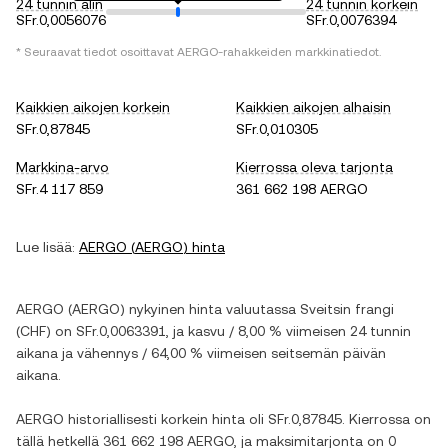
24 tunnin alin
24 tunnin korkein
SFr.0,0056076
SFr.0,0076394
* Seuraavat tiedot osoittavat
AERGO
-rahakkeiden markkinatiedot.
Kaikkien aikojen korkein
Kaikkien aikojen alhaisin
SFr.0,87845
SFr.0,010305
Markkina-arvo
Kierrossa oleva tarjonta
SFr.4 117 859
361 662 198 AERGO
Lue lisää:
AERGO
(
AERGO
) hinta
AERGO
(
AERGO
) nykyinen hinta valuutassa
Sveitsin frangi
(
CHF
) on
SFr.0,0063391
, ja
kasvu
/
8,00 %
viimeisen 24 tunnin
aikana ja
vähennys
/
64,00 %
viimeisen seitsemän päivän
aikana.
AERGO
historiallisesti korkein hinta oli
SFr.0,87845
. Kierrossa on
tällä hetkellä
361 662 198 AERGO
, ja maksimitarjonta on
0