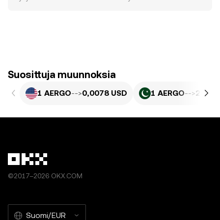
Suosittuja muunnoksia
1 AERGO
-->
0,0078 USD
1 AERGO
-->
2,166
©2017–2026 OKX.COM
Suomi/EUR