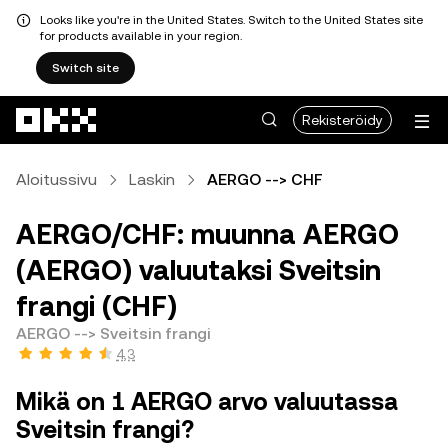
Looks like you're in the United States. Switch to the United States site
for products available in your region.
Switch site
Siirry pääsisältöön
Rekisteröidy
Aloitussivu
Laskin
AERGO --> CHF
AERGO/CHF: muunna AERGO
(AERGO) valuutaksi Sveitsin
frangi (CHF)
AERGO --> Sveitsin frangi
4,3
Mikä on 1 AERGO arvo valuutassa
Sveitsin frangi?