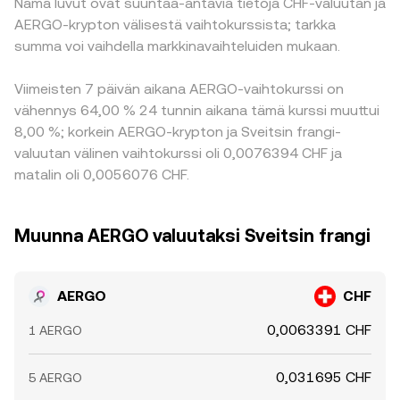
Nämä luvut ovat suuntaa-antavia tietoja CHF-valuutan ja
AERGO-krypton välisestä vaihtokurssista; tarkka
summa voi vaihdella markkinavaihteluiden mukaan.
Viimeisten 7 päivän aikana AERGO-vaihtokurssi on
vähennys 64,00 % 24 tunnin aikana tämä kurssi muuttui
8,00 %; korkein AERGO-krypton ja Sveitsin frangi-
valuutan välinen vaihtokurssi oli 0,0076394 CHF ja
matalin oli 0,0056076 CHF.
Muunna AERGO valuutaksi Sveitsin frangi
AERGO
CHF
0,0063391 CHF
1 AERGO
0,031695 CHF
5 AERGO