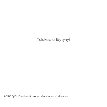
Tuloksia ei löytynyt
-- ~ --
AERGO/CHF sulkeminen: --
Matala: --
Korkea: --