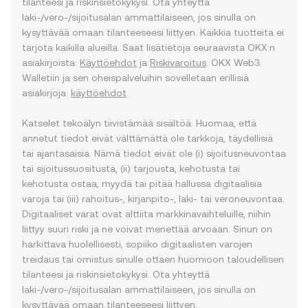
tilanteesi ja riskinsietokykysi. Ota yhteyttä
laki-/vero-/sijoitusalan ammattilaiseen, jos sinulla on
kysyttävää omaan tilanteeseesi liittyen. Kaikkia tuotteita ei
tarjota kaikilla alueilla. Saat lisätietoja seuraavista OKX:n
asiakirjoista:
Käyttöehdot
ja
Riskivaroitus
. OKX Web3
Walletiin ja sen oheispalveluihin sovelletaan erillisiä
asiakirjoja:
käyttöehdot
.
Katselet tekoälyn tiivistämää sisältöä. Huomaa, että
annetut tiedot eivät välttämättä ole tarkkoja, täydellisiä
tai ajantasaisia. Nämä tiedot eivät ole (i) sijoitusneuvontaa
tai sijoitussuositusta, (ii) tarjousta, kehotusta tai
kehotusta ostaa, myydä tai pitää hallussa digitaalisia
varoja tai (iii) rahoitus-, kirjanpito-, laki- tai veroneuvontaa.
Digitaaliset varat ovat alttiita markkinavaihteluille, niihin
liittyy suuri riski ja ne voivat menettää arvoaan. Sinun on
harkittava huolellisesti, sopiiko digitaalisten varojen
treidaus tai omistus sinulle ottaen huomioon taloudellisen
tilanteesi ja riskinsietokykysi. Ota yhteyttä
laki-/vero-/sijoitusalan ammattilaiseen, jos sinulla on
kysyttävää omaan tilanteeseesi liittyen.