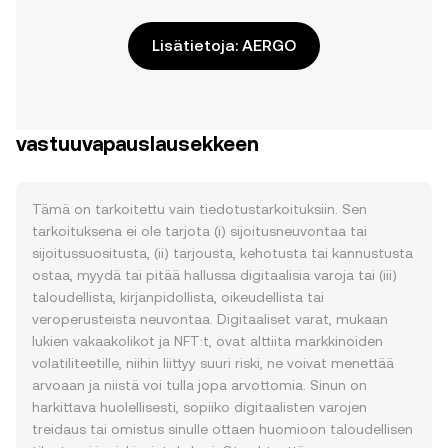
Lisätietoja: AERGO
vastuuvapauslausekkeen
Tämä on tarkoitettu vain tiedotustarkoituksiin. Sen
tarkoituksena ei ole tarjota (i) sijoitusneuvontaa tai
sijoitussuositusta, (ii) tarjousta, kehotusta tai kannustusta
ostaa, myydä tai pitää hallussa digitaalisia varoja tai (iii)
taloudellista, kirjanpidollista, oikeudellista tai
veroperusteista neuvontaa. Digitaaliset varat, mukaan
lukien vakaakolikot ja NFT:t, ovat alttiita markkinoiden
volatiliteetille, niihin liittyy suuri riski, ne voivat menettää
arvoaan ja niistä voi tulla jopa arvottomia. Sinun on
harkittava huolellisesti, sopiiko digitaalisten varojen
treidaus tai omistus sinulle ottaen huomioon taloudellisen