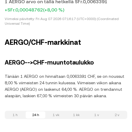
1 AERGO arvo on tällä hetkellä SFr.0,0063391
+SFr.0,00048762
(+8,00 %)
Viimeksi päivitetty:
Fri Aug 07 2026 07:16:17 (UTC+0000) (Coordinated
Universal Time)
AERGO/CHF-markkinat
AERGO-->CHF-muuntotaulukko
Tänään 1 AERGO on hinnaltaan 0,0063391 CHF, se on noussut
8,00 % viimeisten 24 tunnin kuluessa. Viimeisen viikon aikana
AERGO (AERGO) on laskenut 64,00 %. AERGO on trendannut
alaspäin, laskien 67,00 % viimeisten 30 päivän aikana.
1 h
24 h
1 vk
1 kk
1 v
2 v