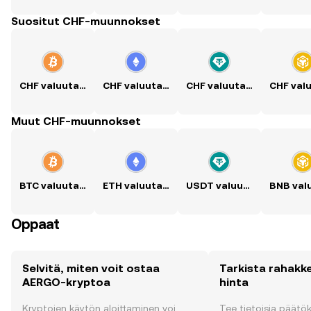
Suositut CHF-muunnokset
CHF valuutaksi BTC
CHF valuutaksi ETH
CHF valuutaksi USDT
Muut CHF-muunnokset
BTC valuutaksi CHF
ETH valuutaksi CHF
USDT valuutaksi CHF
Oppaat
Selvitä, miten voit ostaa
Tarkista rahak
AERGO-kryptoa
hinta
Kryptojen käytön aloittaminen voi
Tee tietoisia päätö