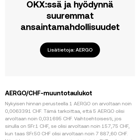
OKX:ssä ja hyödynnä
suuremmat
ansaintamahdollisuudet
Lisätietoja: AERGO
AERGO/CHF-muuntotaulukot
Nykyisen hinnan perusteella 1 AERGO on arvoltaan noin
0,0063391 CHF. Tämä tarkoittaa, että 5 AERGO olisi
arvoltaan noin 0,031695 CHF. Vaihtoehtoisesti, jos
sinulla on SFr.1 CHF, se olisi arvoltaan noin 157,75 CHF,
kun taas SFr.50 CHF olisi arvoltaan noin 7 887,60 CHF.