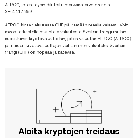
AERGO
, joten täysin dilutoitu markkina-arvo on noin
SFr.4 117 859
.
AERGO
hinta valuutassa
CHF
päivitetään reaaliaikaisesti. Voit
myös tarkastella muuntoja valuutasta
Sveitsin frangi
muihin
suosittuihin kryptovaluuttoihin, joten valuutan
AERGO
(
AERGO
)
ja muiden kryptovaluuttojen vaihtaminen valuutaksi
Sveitsin
frangi
(
CHF
) on nopeaa ja kätevää.
Aloita kryptojen treidaus