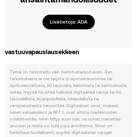
Lisätietoja: ADA
vastuuvapauslausekkeen
Tämä on tarkoitettu vain tiedotustarkoituksiin. Sen
tarkoituksena ei ole tarjota (i) sijoitusneuvontaa tai
sijoitussuositusta, (ii) tarjousta, kehotusta tai kannustusta
ostaa, myydä tai pitää hallussa digitaalisia varoja tai (iii)
taloudellista, kirjanpidollista, oikeudellista tai
veroperusteista neuvontaa. Digitaaliset varat, mukaan
lukien vakaakolikot ja NFT:t, ovat alttiita markkinoiden
volatiliteetille, niihin liittyy suuri riski, ne voivat menettää
arvoaan ja niistä voi tulla jopa arvottomia. Sinun on
harkittava huolellisesti, sopiiko digitaalisten varojen