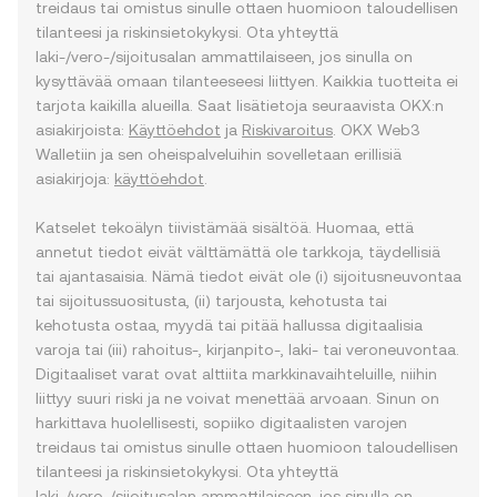
treidaus tai omistus sinulle ottaen huomioon taloudellisen
tilanteesi ja riskinsietokykysi. Ota yhteyttä
laki-/vero-/sijoitusalan ammattilaiseen, jos sinulla on
kysyttävää omaan tilanteeseesi liittyen. Kaikkia tuotteita ei
tarjota kaikilla alueilla. Saat lisätietoja seuraavista OKX:n
asiakirjoista:
Käyttöehdot
ja
Riskivaroitus
. OKX Web3
Walletiin ja sen oheispalveluihin sovelletaan erillisiä
asiakirjoja:
käyttöehdot
.
Katselet tekoälyn tiivistämää sisältöä. Huomaa, että
annetut tiedot eivät välttämättä ole tarkkoja, täydellisiä
tai ajantasaisia. Nämä tiedot eivät ole (i) sijoitusneuvontaa
tai sijoitussuositusta, (ii) tarjousta, kehotusta tai
kehotusta ostaa, myydä tai pitää hallussa digitaalisia
varoja tai (iii) rahoitus-, kirjanpito-, laki- tai veroneuvontaa.
Digitaaliset varat ovat alttiita markkinavaihteluille, niihin
liittyy suuri riski ja ne voivat menettää arvoaan. Sinun on
harkittava huolellisesti, sopiiko digitaalisten varojen
treidaus tai omistus sinulle ottaen huomioon taloudellisen
tilanteesi ja riskinsietokykysi. Ota yhteyttä
laki-/vero-/sijoitusalan ammattilaiseen, jos sinulla on