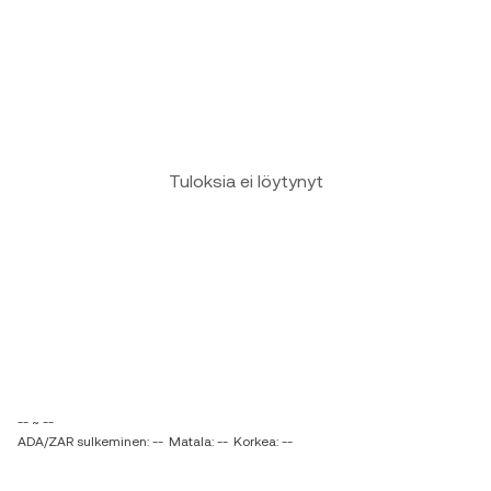
Tuloksia ei löytynyt
-- ~ --
ADA/ZAR sulkeminen: --
Matala: --
Korkea: --