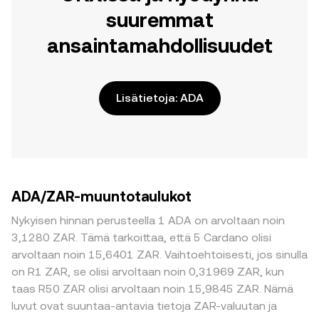
suuremmat
ansaintamahdollisuudet
Lisätietoja: ADA
ADA/ZAR-muuntotaulukot
Nykyisen hinnan perusteella 1 ADA on arvoltaan noin
3,1280 ZAR. Tämä tarkoittaa, että 5 Cardano olisi
arvoltaan noin 15,6401 ZAR. Vaihtoehtoisesti, jos sinulla
on R1 ZAR, se olisi arvoltaan noin 0,31969 ZAR, kun
taas R50 ZAR olisi arvoltaan noin 15,9845 ZAR. Nämä
luvut ovat suuntaa-antavia tietoja ZAR-valuutan ja