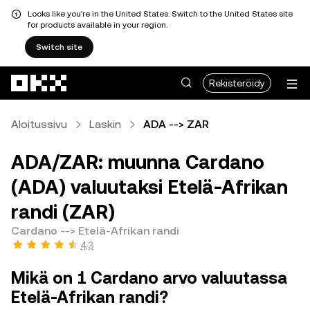
Looks like you're in the United States. Switch to the United States site
for products available in your region.
Switch site
Siirry pääsisältöön
Rekisteröidy
Aloitussivu
Laskin
ADA --> ZAR
ADA/ZAR: muunna Cardano
(ADA) valuutaksi Etelä-Afrikan
randi (ZAR)
Cardano --> Etelä-Afrikan randi
4,3
Mikä on 1 Cardano arvo valuutassa
Etelä-Afrikan randi?