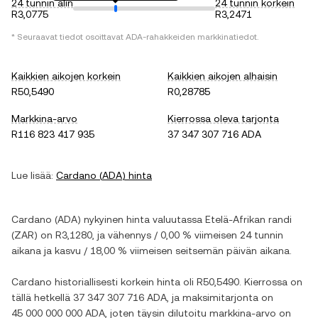
24 tunnin alin
24 tunnin korkein
R3,0775
R3,2471
* Seuraavat tiedot osoittavat
ADA
-rahakkeiden markkinatiedot.
Kaikkien aikojen korkein
Kaikkien aikojen alhaisin
R50,5490
R0,28785
Markkina-arvo
Kierrossa oleva tarjonta
R116 823 417 935
37 347 307 716 ADA
Lue lisää:
Cardano
(
ADA
) hinta
Cardano
(
ADA
) nykyinen hinta valuutassa
Etelä-Afrikan randi
(
ZAR
) on
R3,1280
, ja
vähennys
/
0,00 %
viimeisen 24 tunnin
aikana ja
kasvu
/
18,00 %
viimeisen seitsemän päivän aikana.
Cardano
historiallisesti korkein hinta oli
R50,5490
. Kierrossa on
tällä hetkellä
37 347 307 716 ADA
, ja maksimitarjonta on
45 000 000 000 ADA
, joten täysin dilutoitu markkina-arvo on