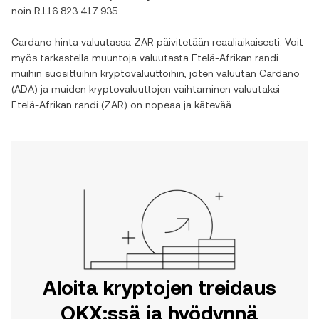
noin
R116 823 417 935
.
Cardano
hinta valuutassa
ZAR
päivitetään reaaliaikaisesti. Voit
myös tarkastella muuntoja valuutasta
Etelä-Afrikan randi
muihin suosittuihin kryptovaluuttoihin, joten valuutan
Cardano
(
ADA
) ja muiden kryptovaluuttojen vaihtaminen valuutaksi
Etelä-Afrikan randi
(
ZAR
) on nopeaa ja kätevää.
Aloita kryptojen treidaus
OKX:ssä ja hyödynnä