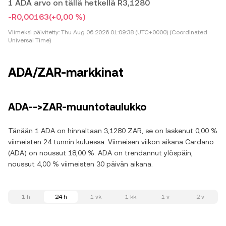
1 ADA arvo on tällä hetkellä R3,1280
-R0,00163
(+0,00 %)
Viimeksi päivitetty:
Thu Aug 06 2026 01:09:38 (UTC+0000) (Coordinated
Universal Time)
ADA/ZAR-markkinat
ADA-->ZAR-muuntotaulukko
Tänään 1 ADA on hinnaltaan 3,1280 ZAR, se on laskenut 0,00 %
viimeisten 24 tunnin kuluessa. Viimeisen viikon aikana Cardano
(ADA) on noussut 18,00 %. ADA on trendannut ylöspäin,
noussut 4,00 % viimeisten 30 päivän aikana.
1 h
24 h
1 vk
1 kk
1 v
2 v