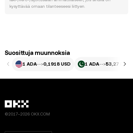
kysyttävää omaan tilanteeseesi liittyen.
Suosittuja muunnoksia
1 ADA
-->
0,1918 USD
1 ADA
-->
53,27 PKR
©2017–2026 OKX.COM