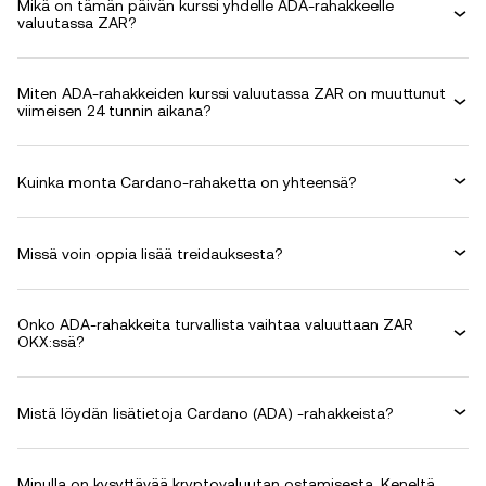
Mikä on tämän päivän kurssi yhdelle ADA-rahakkeelle
valuutassa ZAR?
Miten ADA-rahakkeiden kurssi valuutassa ZAR on muuttunut
viimeisen 24 tunnin aikana?
Kuinka monta Cardano-rahaketta on yhteensä?
Missä voin oppia lisää treidauksesta?
Onko ADA-rahakkeita turvallista vaihtaa valuuttaan ZAR
OKX:ssä?
Mistä löydän lisätietoja Cardano (ADA) -rahakkeista?
Minulla on kysyttävää kryptovaluutan ostamisesta. Keneltä