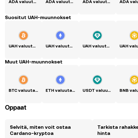
ADA valuutaksi USD
ADA valuutaksi PKR
ADA valuutaksi PHP
Suositut UAH-muunnokset
UAH valuutaksi BTC
UAH valuutaksi ETH
UAH valuutaksi USDT
Muut UAH-muunnokset
BTC valuutaksi UAH
ETH valuutaksi UAH
USDT valuutaksi UAH
Oppaat
Selvitä, miten voit ostaa
Tarkista rahak
Cardano-kryptoa
hinta