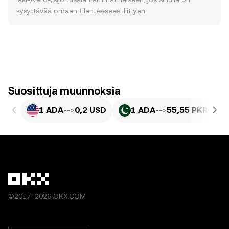
kysyttävää omaan tilanteeseesi liittyen.
Suosittuja muunnoksia
1 ADA
-->
0,2 USD
1 ADA
-->
55,55 PKR
©2017–2026 OKX.COM