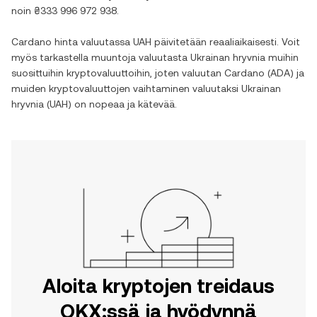
noin
₴333 996 972 938
.
Cardano
hinta valuutassa
UAH
päivitetään reaaliaikaisesti. Voit
myös tarkastella muuntoja valuutasta
Ukrainan hryvnia
muihin
suosittuihin kryptovaluuttoihin, joten valuutan
Cardano
(
ADA
) ja
muiden kryptovaluuttojen vaihtaminen valuutaksi
Ukrainan
hryvnia
(
UAH
) on nopeaa ja kätevää.
Aloita kryptojen treidaus
OKX:ssä ja hyödynnä