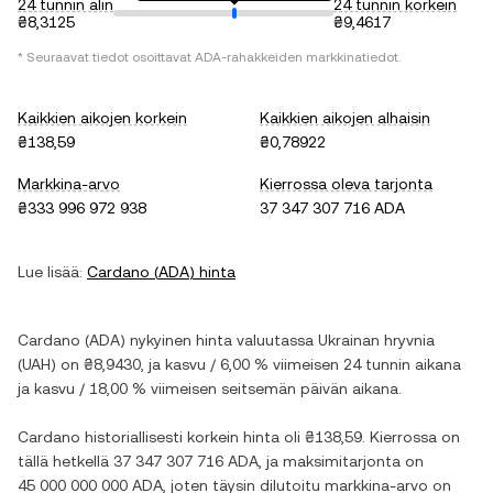
24 tunnin alin
24 tunnin korkein
₴8,3125
₴9,4617
* Seuraavat tiedot osoittavat
ADA
-rahakkeiden markkinatiedot.
Kaikkien aikojen korkein
Kaikkien aikojen alhaisin
₴138,59
₴0,78922
Markkina-arvo
Kierrossa oleva tarjonta
₴333 996 972 938
37 347 307 716 ADA
Lue lisää:
Cardano
(
ADA
) hinta
Cardano
(
ADA
) nykyinen hinta valuutassa
Ukrainan hryvnia
(
UAH
) on
₴8,9430
, ja
kasvu
/
6,00 %
viimeisen 24 tunnin aikana
ja
kasvu
/
18,00 %
viimeisen seitsemän päivän aikana.
Cardano
historiallisesti korkein hinta oli
₴138,59
. Kierrossa on
tällä hetkellä
37 347 307 716 ADA
, ja maksimitarjonta on
45 000 000 000 ADA
, joten täysin dilutoitu markkina-arvo on