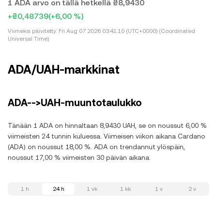
1 ADA arvo on tällä hetkellä ₴8,9430
+₴0,48739
(+6,00 %)
Viimeksi päivitetty:
Fri Aug 07 2026 03:41:10 (UTC+0000) (Coordinated
Universal Time)
ADA/UAH-markkinat
ADA-->UAH-muuntotaulukko
Tänään 1 ADA on hinnaltaan 8,9430 UAH, se on noussut 6,00 %
viimeisten 24 tunnin kuluessa. Viimeisen viikon aikana Cardano
(ADA) on noussut 18,00 %. ADA on trendannut ylöspäin,
noussut 17,00 % viimeisten 30 päivän aikana.
1 h
24 h
1 vk
1 kk
1 v
2 v