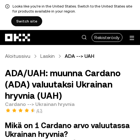
Looks like you're in the United States. Switch to the United States site
for products available in your region.
Switch site
Siirry pääsisältöön
Rekisteröidy
Aloitussivu
Laskin
ADA --> UAH
ADA/UAH: muunna Cardano
(ADA) valuutaksi Ukrainan
hryvnia (UAH)
Cardano --> Ukrainan hryvnia
4,3
Mikä on 1 Cardano arvo valuutassa
Ukrainan hryvnia?