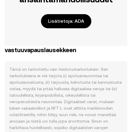
Lisätietoja: ADA
vastuuvapauslausekkeen
Tämä on tarkoitettu vain tiedotustarkoituksiin. Sen
tarkoituksena ei ole tarjota (i) sijoitusneuvontaa tai
sijoitussuositusta, (ii) tarjousta, kehotusta tai kannustusta
ostaa, myydä tai pitää hallussa digitaalisia varoja tai (iii)
taloudellista, kirjanpidollista, oikeudellista tai
veroperusteista neuvontaa. Digitaaliset varat, mukaan
lukien vakaakolikot ja NFT:t, ovat alttiita markkinoiden
volatiliteetille, niihin liittyy suuri riski, ne voivat menettää
arvoaan ja niistä voi tulla jopa arvottomia. Sinun on
harkittava huolellisesti, sopiiko digitaalisten varojen