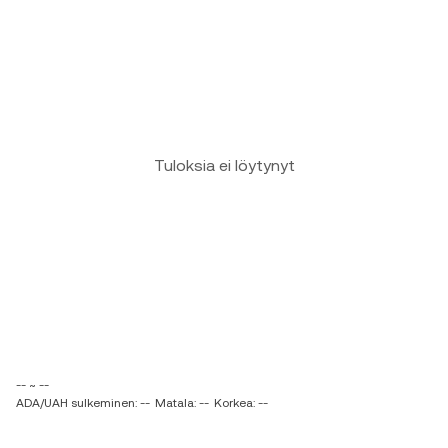
Tuloksia ei löytynyt
-- ~ --
ADA/UAH sulkeminen: --
Matala: --
Korkea: --