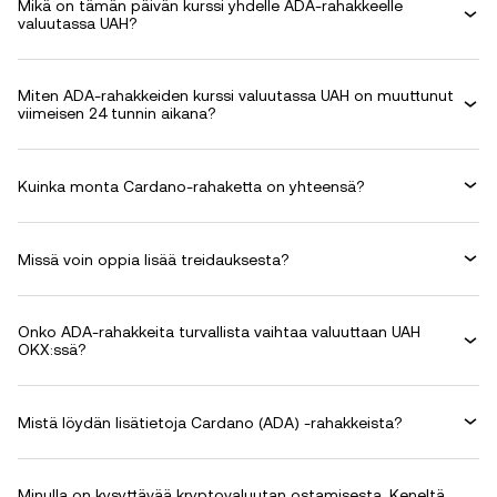
Mikä on tämän päivän kurssi yhdelle ADA-rahakkeelle
valuutassa UAH?
Miten ADA-rahakkeiden kurssi valuutassa UAH on muuttunut
viimeisen 24 tunnin aikana?
Kuinka monta Cardano-rahaketta on yhteensä?
Missä voin oppia lisää treidauksesta?
Onko ADA-rahakkeita turvallista vaihtaa valuuttaan UAH
OKX:ssä?
Mistä löydän lisätietoja Cardano (ADA) -rahakkeista?
Minulla on kysyttävää kryptovaluutan ostamisesta. Keneltä