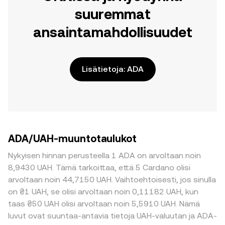
suuremmat
ansaintamahdollisuudet
Lisätietoja: ADA
ADA/UAH-muuntotaulukot
Nykyisen hinnan perusteella 1 ADA on arvoltaan noin
8,9430 UAH. Tämä tarkoittaa, että 5 Cardano olisi
arvoltaan noin 44,7150 UAH. Vaihtoehtoisesti, jos sinulla
on ₴1 UAH, se olisi arvoltaan noin 0,11182 UAH, kun
taas ₴50 UAH olisi arvoltaan noin 5,5910 UAH. Nämä
luvut ovat suuntaa-antavia tietoja UAH-valuutan ja ADA-