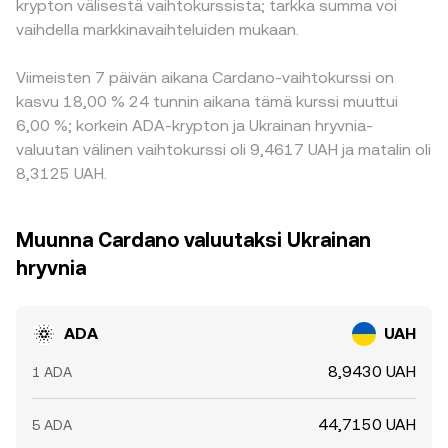
krypton välisestä vaihtokurssista; tarkka summa voi
vaihdella markkinavaihteluiden mukaan.
Viimeisten 7 päivän aikana Cardano-vaihtokurssi on
kasvu 18,00 % 24 tunnin aikana tämä kurssi muuttui
6,00 %; korkein ADA-krypton ja Ukrainan hryvnia-
valuutan välinen vaihtokurssi oli 9,4617 UAH ja matalin oli
8,3125 UAH.
Muunna Cardano valuutaksi Ukrainan
hryvnia
ADA
UAH
8,9430 UAH
1 ADA
44,7150 UAH
5 ADA