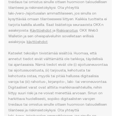
treidaus tai omistus sinulle ottaen huomioon taloudellisen
tilanteesi ja riskinsietokykysi. Ota yhteyttä
laki-/vero-/sijoitusalan ammattilaiseen, jos sinulla on
kysyttävää omaan tilanteeseesi liittyen. Kaikkia tuotteita ei
tarjota kaikilla alueilla. Saat lisätietoja seuraavista OKX:n
asiakirjoista:
Käyttöehdot
ja
Riskivaroitus
. OKX Web3
Walletiin ja sen oheispalveluihin sovelletaan erillisiä
asiakirjoja:
käyttöehdot
.
Katselet tekoälyn tiivistämää sisältöä. Huomaa, että
annetut tiedot eivät välttämättä ole tarkkoja, täydellisiä
tai ajantasaisia. Nämä tiedot eivät ole (i) sijoitusneuvontaa
tai sijoitussuositusta, (ii) tarjousta, kehotusta tai
kehotusta ostaa, myydä tai pitää hallussa digitaalisia
varoja tai (iii) rahoitus-, kirjanpito-, laki- tai veroneuvontaa.
Digitaaliset varat ovat alttiita markkinavaihteluille, niihin
liittyy suuri riski ja ne voivat menettää arvoaan. Sinun on
harkittava huolellisesti, sopiiko digitaalisten varojen
treidaus tai omistus sinulle ottaen huomioon taloudellisen
tilanteesi ja riskinsietokykysi. Ota yhteyttä
laki-/vero-/sijoitusalan ammattilaiseen, jos sinulla on