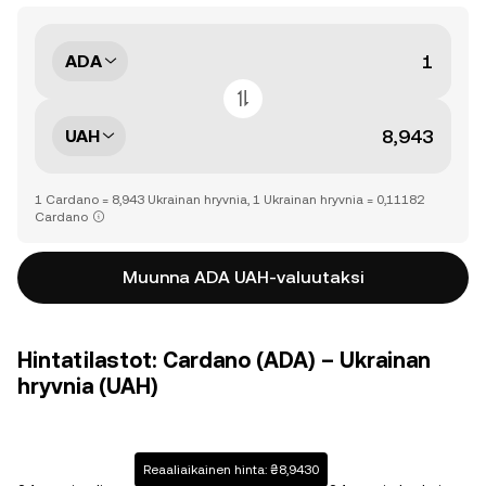
ADA
UAH
1 Cardano = 8,943 Ukrainan hryvnia, 1 Ukrainan hryvnia = 0,11182
Cardano
Muunna ADA UAH-valuutaksi
Hintatilastot: Cardano (ADA) – Ukrainan
hryvnia (UAH)
Reaaliaikainen hinta: ₴8,9430