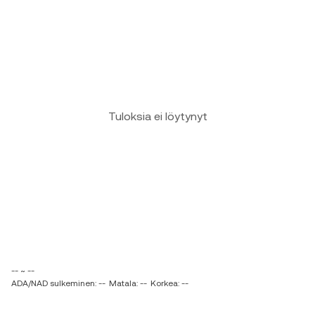
Tuloksia ei löytynyt
-- ~ --
ADA/NAD sulkeminen: --
Matala: --
Korkea: --