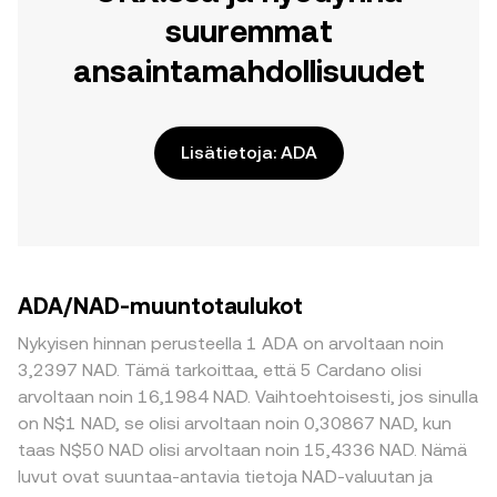
suuremmat
ansaintamahdollisuudet
Lisätietoja: ADA
ADA/NAD-muuntotaulukot
Nykyisen hinnan perusteella 1 ADA on arvoltaan noin
3,2397 NAD. Tämä tarkoittaa, että 5 Cardano olisi
arvoltaan noin 16,1984 NAD. Vaihtoehtoisesti, jos sinulla
on N$1 NAD, se olisi arvoltaan noin 0,30867 NAD, kun
taas N$50 NAD olisi arvoltaan noin 15,4336 NAD. Nämä
luvut ovat suuntaa-antavia tietoja NAD-valuutan ja