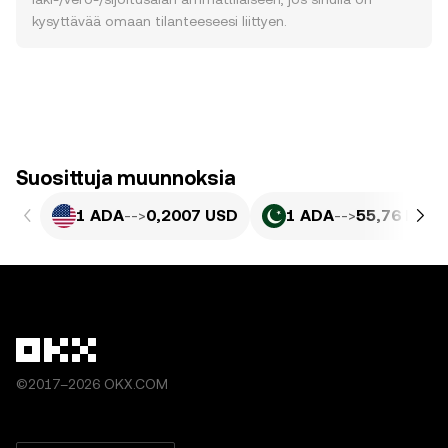
kysyttävää omaan tilanteeseesi liittyen.
Suosittuja muunnoksia
1 ADA
-->
0,2007 USD
1 ADA
-->
55,76 PKR
©2017–2026 OKX.COM