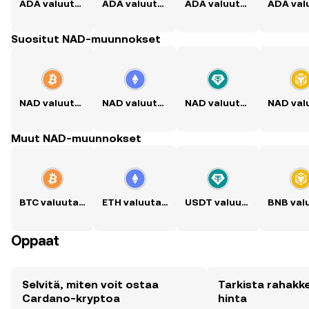
ADA valuutaksi USD
ADA valuutaksi PKR
ADA valuutaksi PHP
Suositut NAD-muunnokset
NAD valuutaksi BTC
NAD valuutaksi ETH
NAD valuutaksi USDT
Muut NAD-muunnokset
BTC valuutaksi NAD
ETH valuutaksi NAD
USDT valuutaksi NAD
Oppaat
Selvitä, miten voit ostaa
Tarkista rahak
Cardano-kryptoa
hinta