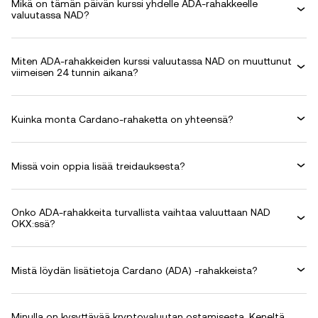
Mikä on tämän päivän kurssi yhdelle ADA-rahakkeelle
valuutassa NAD?
Miten ADA-rahakkeiden kurssi valuutassa NAD on muuttunut
viimeisen 24 tunnin aikana?
Kuinka monta Cardano-rahaketta on yhteensä?
Missä voin oppia lisää treidauksesta?
Onko ADA-rahakkeita turvallista vaihtaa valuuttaan NAD
OKX:ssä?
Mistä löydän lisätietoja Cardano (ADA) -rahakkeista?
Minulla on kysyttävää kryptovaluutan ostamisesta. Keneltä