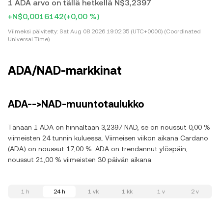
1 ADA arvo on tällä hetkellä N$3,2397
+N$0,0016142
(+0,00 %)
Viimeksi päivitetty:
Sat Aug 08 2026 19:02:35 (UTC+0000) (Coordinated
Universal Time)
ADA/NAD-markkinat
ADA-->NAD-muuntotaulukko
Tänään 1 ADA on hinnaltaan 3,2397 NAD, se on noussut 0,00 %
viimeisten 24 tunnin kuluessa. Viimeisen viikon aikana Cardano
(ADA) on noussut 17,00 %. ADA on trendannut ylöspäin,
noussut 21,00 % viimeisten 30 päivän aikana.
1 h
24 h
1 vk
1 kk
1 v
2 v