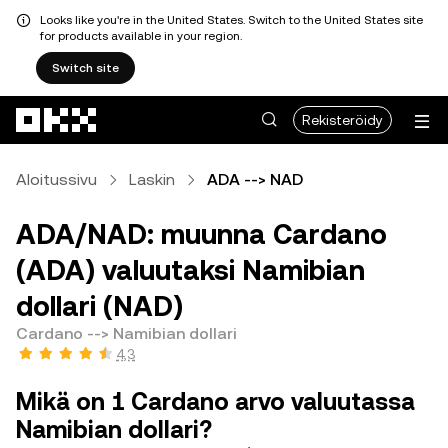
Looks like you're in the United States. Switch to the United States site
for products available in your region.
Switch site
Siirry pääsisältöön
Rekisteröidy
Aloitussivu
Laskin
ADA --> NAD
ADA/NAD: muunna Cardano
(ADA) valuutaksi Namibian
dollari (NAD)
Cardano --> Namibian dollari
4,3
Mikä on 1 Cardano arvo valuutassa
Namibian dollari?