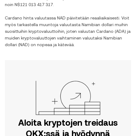
noin
N$121 013 417 317
.
Cardano
hinta valuutassa
NAD
päivitetään reaaliaikaisesti. Voit
myös tarkastella muuntoja valuutasta
Namibian dollari
muihin
suosittuihin kryptovaluuttoihin, joten valuutan
Cardano
(
ADA
) ja
muiden kryptovaluuttojen vaihtaminen valuutaksi
Namibian
dollari
(
NAD
) on nopeaa ja kätevää.
Aloita kryptojen treidaus
OKX:ssä ja hyödynnä