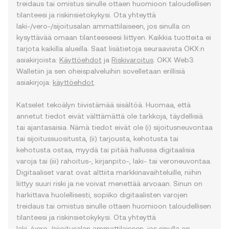
treidaus tai omistus sinulle ottaen huomioon taloudellisen
tilanteesi ja riskinsietokykysi. Ota yhteyttä
laki-/vero-/sijoitusalan ammattilaiseen, jos sinulla on
kysyttävää omaan tilanteeseesi liittyen. Kaikkia tuotteita ei
tarjota kaikilla alueilla. Saat lisätietoja seuraavista OKX:n
asiakirjoista:
Käyttöehdot
ja
Riskivaroitus
. OKX Web3
Walletiin ja sen oheispalveluihin sovelletaan erillisiä
asiakirjoja:
käyttöehdot
.
Katselet tekoälyn tiivistämää sisältöä. Huomaa, että
annetut tiedot eivät välttämättä ole tarkkoja, täydellisiä
tai ajantasaisia. Nämä tiedot eivät ole (i) sijoitusneuvontaa
tai sijoitussuositusta, (ii) tarjousta, kehotusta tai
kehotusta ostaa, myydä tai pitää hallussa digitaalisia
varoja tai (iii) rahoitus-, kirjanpito-, laki- tai veroneuvontaa.
Digitaaliset varat ovat alttiita markkinavaihteluille, niihin
liittyy suuri riski ja ne voivat menettää arvoaan. Sinun on
harkittava huolellisesti, sopiiko digitaalisten varojen
treidaus tai omistus sinulle ottaen huomioon taloudellisen
tilanteesi ja riskinsietokykysi. Ota yhteyttä
laki-/vero-/sijoitusalan ammattilaiseen, jos sinulla on