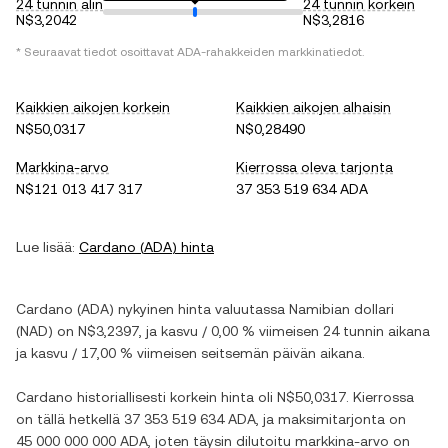
24 tunnin alin
24 tunnin korkein
N$3,2042
N$3,2816
* Seuraavat tiedot osoittavat
ADA
-rahakkeiden markkinatiedot.
Kaikkien aikojen korkein
Kaikkien aikojen alhaisin
N$50,0317
N$0,28490
Markkina-arvo
Kierrossa oleva tarjonta
N$121 013 417 317
37 353 519 634 ADA
Lue lisää:
Cardano
(
ADA
) hinta
Cardano
(
ADA
) nykyinen hinta valuutassa
Namibian dollari
(
NAD
) on
N$3,2397
, ja
kasvu
/
0,00 %
viimeisen 24 tunnin aikana
ja
kasvu
/
17,00 %
viimeisen seitsemän päivän aikana.
Cardano
historiallisesti korkein hinta oli
N$50,0317
. Kierrossa
on tällä hetkellä
37 353 519 634 ADA
, ja maksimitarjonta on
45 000 000 000 ADA
, joten täysin dilutoitu markkina-arvo on