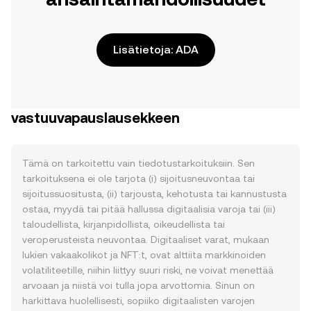
Lisätietoja: ADA
vastuuvapauslausekkeen
Tämä on tarkoitettu vain tiedotustarkoituksiin. Sen
tarkoituksena ei ole tarjota (i) sijoitusneuvontaa tai
sijoitussuositusta, (ii) tarjousta, kehotusta tai kannustusta
ostaa, myydä tai pitää hallussa digitaalisia varoja tai (iii)
taloudellista, kirjanpidollista, oikeudellista tai
veroperusteista neuvontaa. Digitaaliset varat, mukaan
lukien vakaakolikot ja NFT:t, ovat alttiita markkinoiden
volatiliteetille, niihin liittyy suuri riski, ne voivat menettää
arvoaan ja niistä voi tulla jopa arvottomia. Sinun on
harkittava huolellisesti, sopiiko digitaalisten varojen