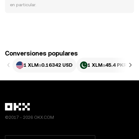
en particular.
Conversiones populares
1 XLM
a
0.16342 USD
1 XLM
a
45.4 PKR
©2017 - 2026 OKX.COM