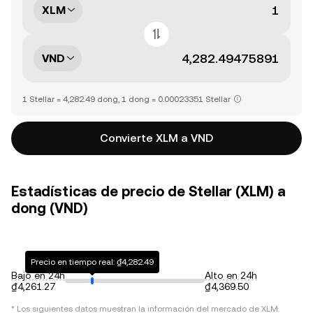
XLM
VND
1 Stellar = 4,282.49 dong, 1 dong = 0.00023351 Stellar
Convierte XLM a VND
Estadísticas de precio de Stellar (XLM) a
dong (VND)
Precio en tiempo real: ₫4,282.49
Bajo en 24h
Alto en 24h
₫4,261.27
₫4,369.50
* Los siguientes datos muestran la información del mercado de
XLM
.