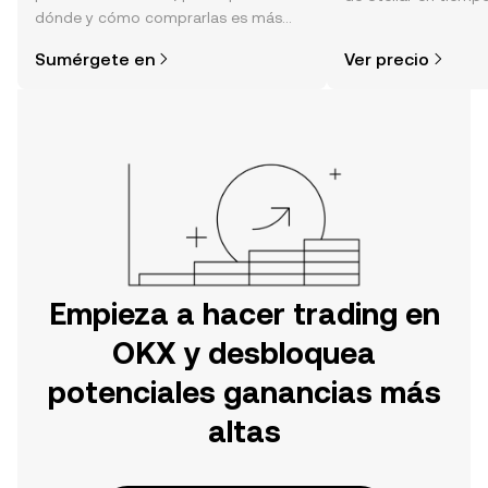
dónde y cómo comprarlas es más
sentimiento de la c
simple de lo que piensas. Comienza
noticias y más.
Sumérgete en
Ver precio
tu aventura en la aplicación móvil de
OKX o aquí mismo en la página web.
Empieza a hacer trading en
OKX y desbloquea
potenciales ganancias más
altas