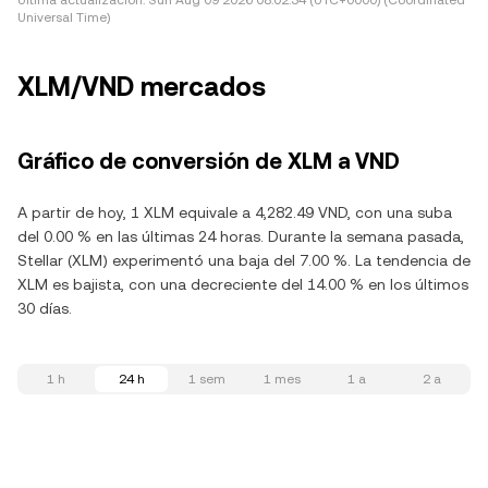
Última actualización:
Sun Aug 09 2026 08:02:34 (UTC+0000) (Coordinated
Universal Time)
XLM/VND mercados
Gráfico de conversión de XLM a VND
A partir de hoy, 1 XLM equivale a 4,282.49 VND, con una suba
del 0.00 % en las últimas 24 horas. Durante la semana pasada,
Stellar (XLM) experimentó una baja del 7.00 %. La tendencia de
XLM es bajista, con una decreciente del 14.00 % en los últimos
30 días.
1 h
24 h
1 sem
1 mes
1 a
2 a