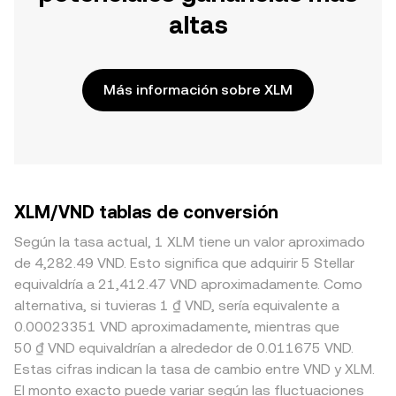
altas
Más información sobre XLM
XLM/VND tablas de conversión
Según la tasa actual, 1 XLM tiene un valor aproximado
de 4,282.49 VND. Esto significa que adquirir 5 Stellar
equivaldría a 21,412.47 VND aproximadamente. Como
alternativa, si tuvieras 1 ₫ VND, sería equivalente a
0.00023351 VND aproximadamente, mientras que
50 ₫ VND equivaldrían a alrededor de 0.011675 VND.
Estas cifras indican la tasa de cambio entre VND y XLM.
El monto exacto puede variar según las fluctuaciones