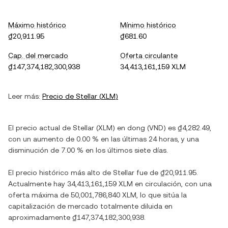
Máximo histórico
Mínimo histórico
₫20,911.95
₫681.60
Cap. del mercado
Oferta circulante
₫147,374,182,300,938
34,413,161,159 XLM
Leer más:
Precio de
Stellar
(
XLM
)
El precio actual de
Stellar
(
XLM
) en
dong
(
VND
) es
₫4,282.49
,
con
un aumento
de
0.00 %
en las últimas 24 horas, y
una
disminución
de
7.00 %
en los últimos siete días.
El precio histórico más alto de
Stellar
fue de
₫20,911.95
.
Actualmente hay
34,413,161,159 XLM
en circulación, con una
oferta máxima de
50,001,786,840 XLM
, lo que sitúa la
capitalización de mercado totalmente diluida en
aproximadamente
₫147,374,182,300,938
.