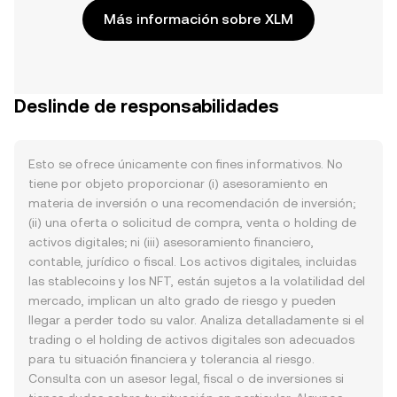
Más información sobre XLM
Deslinde de responsabilidades
Esto se ofrece únicamente con fines informativos. No
tiene por objeto proporcionar (i) asesoramiento en
materia de inversión o una recomendación de inversión;
(ii) una oferta o solicitud de compra, venta o holding de
activos digitales; ni (iii) asesoramiento financiero,
contable, jurídico o fiscal. Los activos digitales, incluidas
las stablecoins y los NFT, están sujetos a la volatilidad del
mercado, implican un alto grado de riesgo y pueden
llegar a perder todo su valor. Analiza detalladamente si el
trading o el holding de activos digitales son adecuados
para tu situación financiera y tolerancia al riesgo.
Consulta con un asesor legal, fiscal o de inversiones si