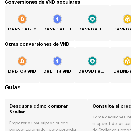
Conversiones de VND populares
De VND a BTC
De VND a ETH
De VND a USDT
Otras conversiones de VND
De BTC a VND
De ETH a VND
De USDT a VND
Guías
Descubre cómo comprar
Consulta el prec
Stellar
Toma decisiones i
Empezar a usar criptos puede
snapshot de los ca
parecer abrumador, pero aprender
de Stellar en tiempo 