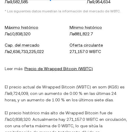
Лв9,582,585
Лв9,954,634
* Los siguientes datos muestran la información del mercado de
WBTC
.
Máximo histórico
Mínimo histórico
Лв10,838,320
Лв881,822.7
Cap. del mercado
Oferta circulante
Лв2,636,733,225,022
271,157.0 WBTC
Leer más:
Precio de
Wrapped Bitcoin
(
WBTC
)
El precio actual de
Wrapped Bitcoin
(
WBTC
) en
som
(
KGS
) es
Лв9,724,009
, con
un aumento
de
0.00 %
en las últimas 24
horas, y
un aumento
de
1.00 %
en los últimos siete días.
El precio histórico más alto de
Wrapped Bitcoin
fue de
Лв10,838,320
. Actualmente hay
271,157.0 WBTC
en circulación,
con una oferta máxima de
0 WBTC
, lo que sitúa la