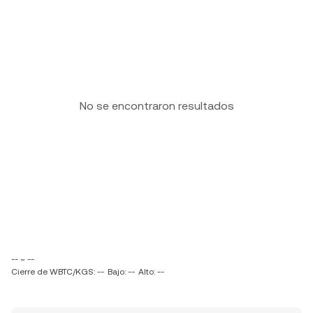
No se encontraron resultados
-- ~ --
Cierre de WBTC/KGS: --
Bajo: --
Alto: --