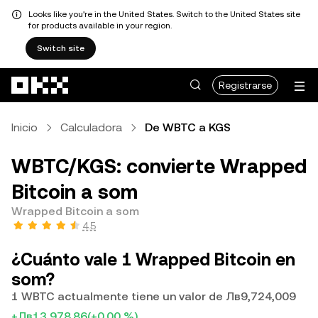
Looks like you're in the United States. Switch to the United States site
for products available in your region.
Switch site
Saltar al contenido principal
Registrarse
Inicio
Calculadora
De WBTC a KGS
WBTC/KGS: convierte Wrapped
Bitcoin a som
Wrapped Bitcoin a som
4.5
¿Cuánto vale 1 Wrapped Bitcoin en
som?
1 WBTC actualmente tiene un valor de Лв9,724,009
+Лв13,978.86
(+0.00 %)