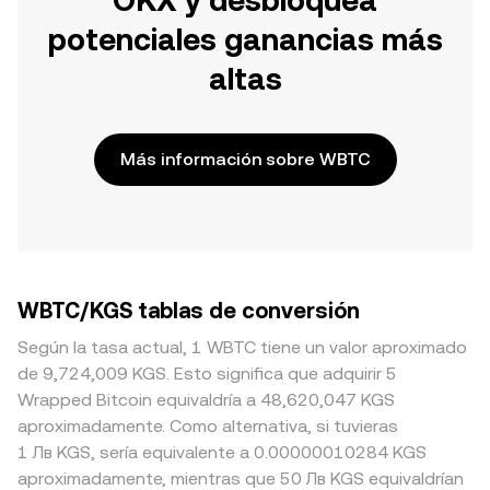
OKX y desbloquea
potenciales ganancias más
altas
Más información sobre WBTC
WBTC/KGS tablas de conversión
Según la tasa actual, 1 WBTC tiene un valor aproximado
de 9,724,009 KGS. Esto significa que adquirir 5
Wrapped Bitcoin equivaldría a 48,620,047 KGS
aproximadamente. Como alternativa, si tuvieras
1 Лв KGS, sería equivalente a 0.00000010284 KGS
aproximadamente, mientras que 50 Лв KGS equivaldrían