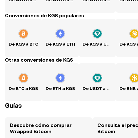
Conversiones de KGS populares
De KGS a BTC
De KGS a ETH
De KGS a USDT
Otras conversiones de KGS
De BTC a KGS
De ETH a KGS
De USDT a KGS
Guías
Descubre cómo comprar
Consulta el pre
Wrapped Bitcoin
Bitcoin