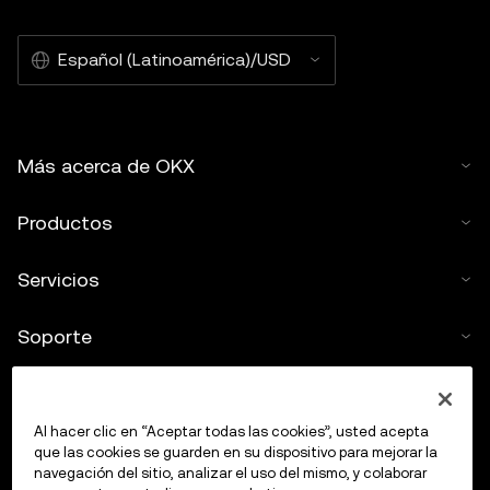
Español (Latinoamérica)/USD
Más acerca de OKX
Productos
Servicios
Soporte
Comprar criptos
Al hacer clic en “Aceptar todas las cookies”, usted acepta
Calculadora de criptomonedas
que las cookies se guarden en su dispositivo para mejorar la
navegación del sitio, analizar el uso del mismo, y colaborar