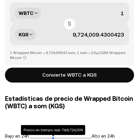
WBTC
KGS
1 Wrapped Bitcoin = 9,724,009.43 som, 1 som = 0.0₆10284 Wrapped
Bitcoin
Convierte WBTC a KGS
Estadísticas de precio de Wrapped Bitcoin
(WBTC) a som (KGS)
Precio en tiempo real: Лв9,724,009
Bajo en 24h
Alto en 24h