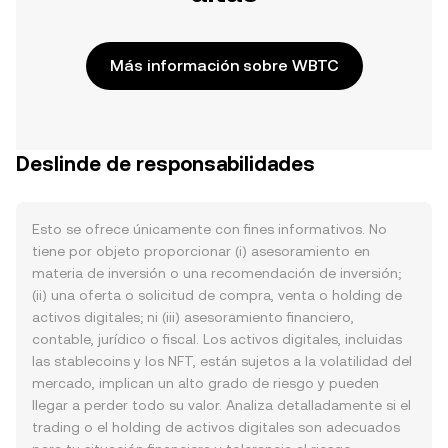
Más información sobre WBTC
Deslinde de responsabilidades
Esto se ofrece únicamente con fines informativos. No
tiene por objeto proporcionar (i) asesoramiento en
materia de inversión o una recomendación de inversión;
(ii) una oferta o solicitud de compra, venta o holding de
activos digitales; ni (iii) asesoramiento financiero,
contable, jurídico o fiscal. Los activos digitales, incluidas
las stablecoins y los NFT, están sujetos a la volatilidad del
mercado, implican un alto grado de riesgo y pueden
llegar a perder todo su valor. Analiza detalladamente si el
trading o el holding de activos digitales son adecuados