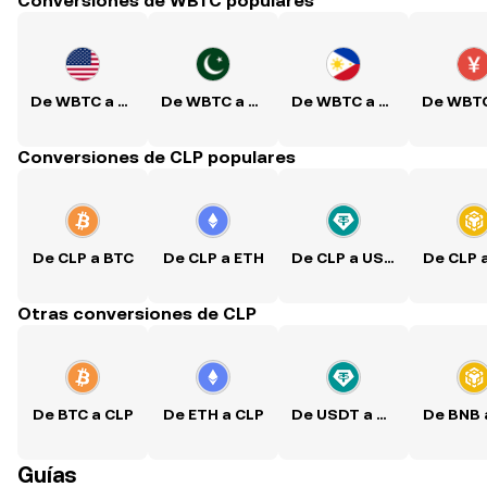
Conversiones de WBTC populares
De WBTC a USD
De WBTC a PKR
De WBTC a PHP
Conversiones de CLP populares
De CLP a BTC
De CLP a ETH
De CLP a USDT
De CLP 
Otras conversiones de CLP
De BTC a CLP
De ETH a CLP
De USDT a CLP
De BNB 
Guías