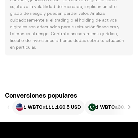
sujetos a la volatilidad del mercado, implican un alto
grado de riesgo y pueden perder valor. Analiza
cuidadosamente si el trading o el holding de activos
digitales son adecuados para tu situación financiera y
tolerancia al riesgo. Contrata asesoramiento jurídico,
fiscal o de inversiones si tienes dudas sobre tu situación
en particular.
Conversiones populares
1 WBTC
a
111,160.5 USD
1 WBTC
a
30,874,