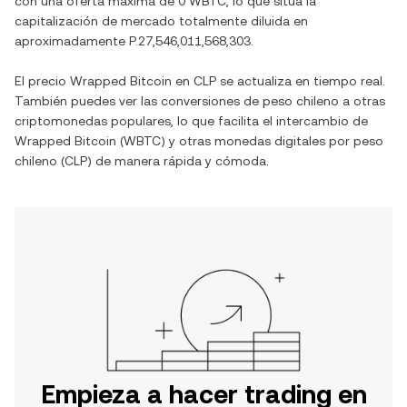
con una oferta máxima de
0 WBTC
, lo que sitúa la
capitalización de mercado totalmente diluida en
aproximadamente
P.27,546,011,568,303
.
El precio
Wrapped Bitcoin
en
CLP
se actualiza en tiempo real.
También puedes ver las conversiones de
peso chileno
a otras
criptomonedas populares, lo que facilita el intercambio de
Wrapped Bitcoin
(
WBTC
) y otras monedas digitales por
peso
chileno
(
CLP
) de manera rápida y cómoda.
Empieza a hacer trading en