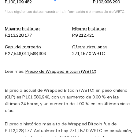
P.100,109,482
P.103,996,290
* Los siguientes datos muestran la información del mercado de
WBTC
.
Máximo histórico
Mínimo histórico
P.113,228,177
P.9,212,421
Cap. del mercado
Oferta circulante
P.27,546,011,568,303
271,157.0 WBTC
Leer más:
Precio de
Wrapped Bitcoin
(
WBTC
)
El precio actual de
Wrapped Bitcoin
(
WBTC
) en
peso chileno
(
CLP
) es
P.101,586,946
, con
un aumento
de
0.00 %
en las
últimas 24 horas, y
un aumento
de
1.00 %
en los últimos siete
días.
El precio histórico más alto de
Wrapped Bitcoin
fue de
P.113,228,177
. Actualmente hay
271,157.0 WBTC
en circulación,