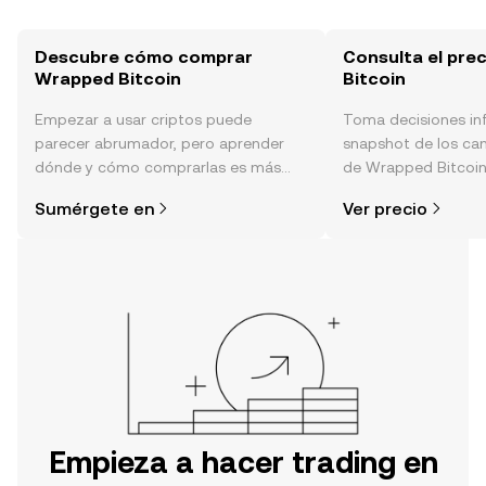
Descubre cómo comprar
Consulta el pre
Wrapped Bitcoin
Bitcoin
Empezar a usar criptos puede
Toma decisiones i
parecer abrumador, pero aprender
snapshot de los ca
dónde y cómo comprarlas es más
de Wrapped Bitcoin 
simple de lo que piensas. Comienza
sentimiento de la c
Sumérgete en
Ver precio
tu aventura en la aplicación móvil de
noticias y más.
OKX o aquí mismo en la página web.
Empieza a hacer trading en