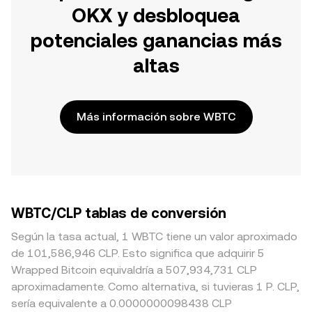
OKX y desbloquea
potenciales ganancias más
altas
Más información sobre WBTC
WBTC/CLP tablas de conversión
Según la tasa actual, 1 WBTC tiene un valor aproximado
de 101,586,946 CLP. Esto significa que adquirir 5
Wrapped Bitcoin equivaldría a 507,934,731 CLP
aproximadamente. Como alternativa, si tuvieras 1 P. CLP,
sería equivalente a 0.0000000098438 CLP