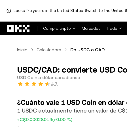
Looks like you're in the United States. Switch to the United S
Saltar al contenido principal
Compra cripto
Mercados
Trade
Inicio
Calculadora
De USDC a CAD
USDC/CAD: convierte USD Coi
USD Coin a dólar canadiense
4.3
¿Cuánto vale 1 USD Coin en dólar
1 USDC actualmente tiene un valor de C$
+C$0.00028014
(+0.00 %)