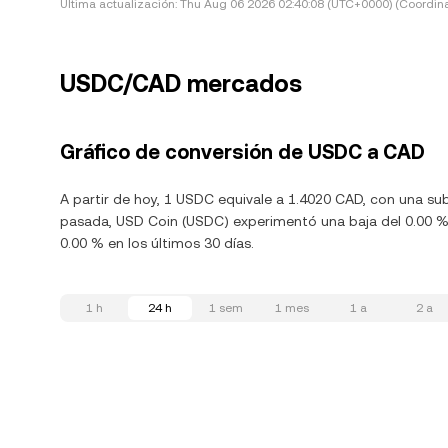
Última actualización:
Thu Aug 06 2026 02:40:08 (UTC+0000) (Coordina
USDC/CAD mercados
Gráfico de conversión de USDC a CAD
A partir de hoy, 1 USDC equivale a 1.4020 CAD, con una su
pasada, USD Coin (USDC) experimentó una baja del 0.00 %.
0.00 % en los últimos 30 días.
1 h
24 h
1 sem
1 mes
1 a
2 a