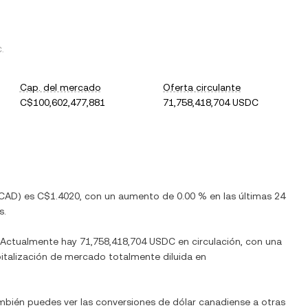
C
.
Cap. del mercado
Oferta circulante
C$100,602,477,881
71,758,418,704 USDC
CAD
) es
C$1.4020
, con
un aumento
de
0.00 %
en las últimas 24
s.
. Actualmente hay
71,758,418,704 USDC
en circulación, con una
apitalización de mercado totalmente diluida en
ambién puedes ver las conversiones de
dólar canadiense
a otras