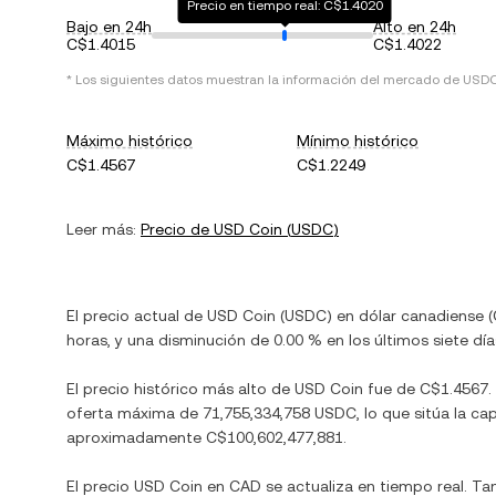
Precio en tiempo real: C$1.4020
Bajo en 24h
Alto en 24h
C$1.4015
C$1.4022
* Los siguientes datos muestran la información del mercado de
USD
Máximo histórico
Mínimo histórico
C$1.4567
C$1.2249
Leer más:
Precio de
USD Coin
(
USDC
)
El precio actual de
USD Coin
(
USDC
) en
dólar canadiense
(
horas, y
una disminución
de
0.00 %
en los últimos siete día
El precio histórico más alto de
USD Coin
fue de
C$1.4567
oferta máxima de
71,755,334,758 USDC
, lo que sitúa la c
aproximadamente
C$100,602,477,881
.
El precio
USD Coin
en
CAD
se actualiza en tiempo real. T