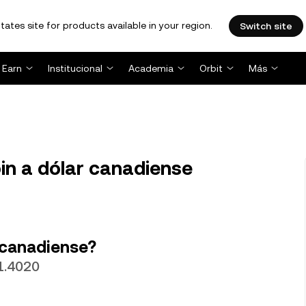
tates site for products available in your region.
Switch site
Earn
Institucional
Academia
Orbit
Más
n a dólar canadiense
 canadiense?
1.4020