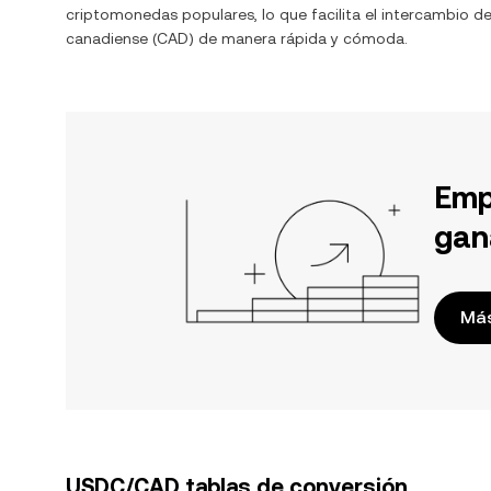
criptomonedas populares, lo que facilita el intercambio d
canadiense
(
CAD
) de manera rápida y cómoda.
Emp
gan
Más
USDC/CAD tablas de conversión