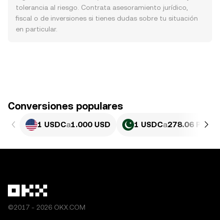
tolerancia al riesgo. Contrata asesoramiento jurídico,
fiscal o de inversiones si tienes dudas sobre tu situación
en particular.
Conversiones populares
1 USDC
a
1.000 USD
1 USDC
a
278.06 PKR
©2017 - 2026 OKX.COM