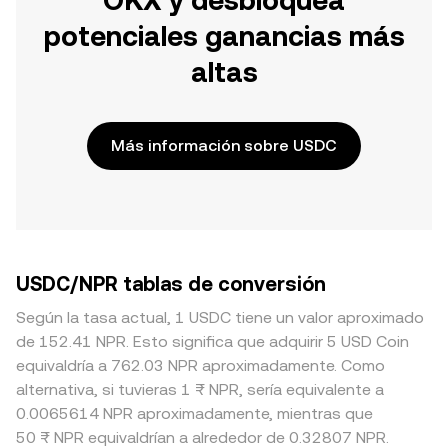
OKX y desbloquea
potenciales ganancias más
altas
Más información sobre USDC
USDC/NPR tablas de conversión
Según la tasa actual, 1 USDC tiene un valor aproximado
de 152.41 NPR. Esto significa que adquirir 5 USD Coin
equivaldría a 762.03 NPR aproximadamente. Como
alternativa, si tuvieras 1 ₨ NPR, sería equivalente a
0.0065614 NPR aproximadamente, mientras que
50 ₨ NPR equivaldrían a alrededor de 0.32807 NPR.