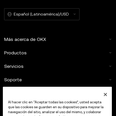
Español (Latinoamérica)/USD
Más acerca de OKX
Productos
Servicios
Soporte
Comprar criptos
Al hacer clic en “Aceptar todas las cookies”, usted acepta
Calculadora de criptomonedas
que las cookies se guarden en su dispositivo para mejorar la
navegación del sitio, analizar el uso del mismo, y colaborar