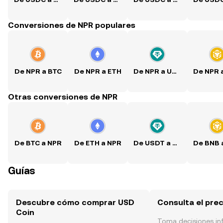
Conversiones de NPR populares
De NPR a BTC
De NPR a ETH
De NPR a USDT
Otras conversiones de NPR
De BTC a NPR
De ETH a NPR
De USDT a NPR
Guías
Descubre cómo comprar USD
Consulta el pre
Coin
Toma decisiones i