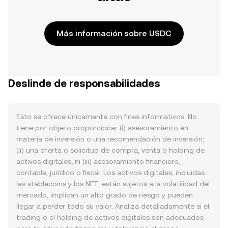
Más información sobre USDC
Deslinde de responsabilidades
Esto se ofrece únicamente con fines informativos. No
tiene por objeto proporcionar (i) asesoramiento en
materia de inversión o una recomendación de inversión;
(ii) una oferta o solicitud de compra, venta o holding de
activos digitales; ni (iii) asesoramiento financiero,
contable, jurídico o fiscal. Los activos digitales, incluidas
las stablecoins y los NFT, están sujetos a la volatilidad del
mercado, implican un alto grado de riesgo y pueden
llegar a perder todo su valor. Analiza detalladamente si el
trading o el holding de activos digitales son adecuados