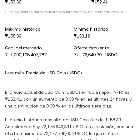
₨152.36
₨152.41
* Los siguientes datos muestran la información del mercado de
USDC
.
Máximo histórico
Mínimo histórico
₨158.39
₨133.19
Cap. del mercado
Oferta circulante
₨11,000,195,407,787
72,176,649,391 USDC
Leer más:
Precio de
USD Coin
(
USDC
)
El precio actual de
USD Coin
(
USDC
) en
rupia nepalí
(
NPR
) es
₨152.41
, con
un aumento
de
0.00 %
en las últimas 24 horas, y
una disminución
de
0.00 %
en los últimos siete días.
El precio histórico más alto de
USD Coin
fue de
₨158.39
.
Actualmente hay
72,176,649,391 USDC
en circulación, con una
oferta máxima de
72,177,796,004 USDC
, lo que sitúa la