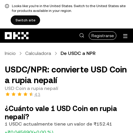
Looks like you're in the United States. Switch to the United States site
for products available in your region.
Switch site
Saltar al contenido principal
Registrarse
Inicio
Calculadora
De USDC a NPR
USDC/NPR: convierte USD Coin
a rupia nepalí
USD Coin a rupia nepalí
4.3
¿Cuánto vale 1 USD Coin en rupia
nepalí?
1 USDC actualmente tiene un valor de ₨152.41
+₨0.045690
(+0.00 %)