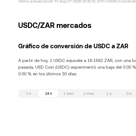
Última actualización:
Fri Aug 07 2026 20:31:01 (UTC+0000) (Coordinat
USDC/ZAR mercados
Gráfico de conversión de USDC a ZAR
A partir de hoy, 1 USDC equivale a 16.1562 ZAR, con una ba
pasada, USD Coin (USDC) experimentó una baja del 0.00 %.
0.00 % en los últimos 30 días.
1 h
24 h
1 sem
1 mes
1 a
2 a