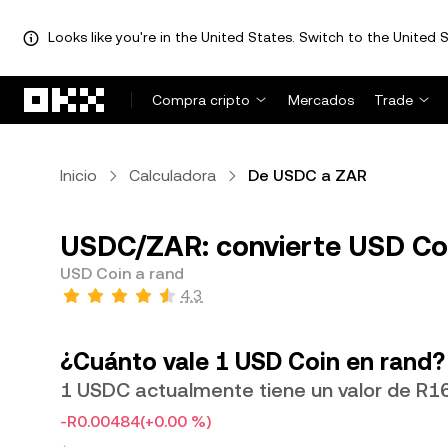
Looks like you're in the United States. Switch to the United S
Saltar al contenido principal
Compra cripto
Mercados
Trade
Inicio
Calculadora
De USDC a ZAR
USDC/ZAR: convierte USD Coi
USD Coin a rand
4.3
¿Cuánto vale 1 USD Coin en rand?
1 USDC actualmente tiene un valor de R1
-R0.00484
(+0.00 %)