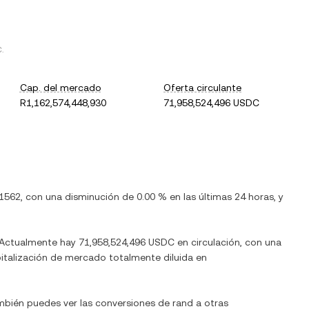
C
.
Cap. del mercado
Oferta circulante
R1,162,574,448,930
71,958,524,496 USDC
1562
, con
una disminución
de
0.00 %
en las últimas 24 horas, y
 Actualmente hay
71,958,524,496 USDC
en circulación, con una
apitalización de mercado totalmente diluida en
ambién puedes ver las conversiones de
rand
a otras