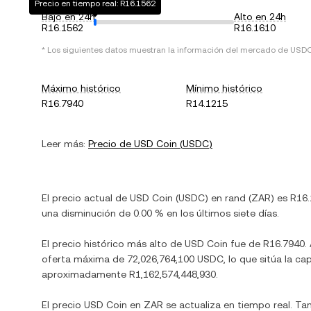
Precio en tiempo real: R16.1562
Bajo en 24h
Alto en 24h
R16.1562
R16.1610
* Los siguientes datos muestran la información del mercado de
USD
Máximo histórico
Mínimo histórico
R16.7940
R14.1215
Leer más:
Precio de
USD Coin
(
USDC
)
El precio actual de
USD Coin
(
USDC
) en
rand
(
ZAR
) es
R16.
una disminución
de
0.00 %
en los últimos siete días.
El precio histórico más alto de
USD Coin
fue de
R16.7940
.
oferta máxima de
72,026,764,100 USDC
, lo que sitúa la c
aproximadamente
R1,162,574,448,930
.
El precio
USD Coin
en
ZAR
se actualiza en tiempo real. T