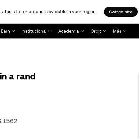
tates site for products available in your region.
Switch site
Earn
Institucional
Academia
Orbit
Más
n a rand
6.1562