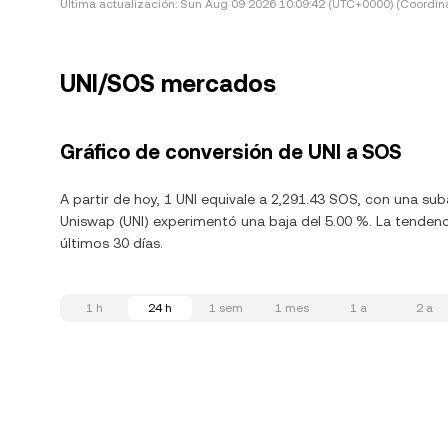
Última actualización:
Sun Aug 09 2026 10:09:42 (UTC+0000) (Coordina
UNI/SOS mercados
Gráfico de conversión de UNI a SOS
A partir de hoy, 1 UNI equivale a 2,291.43 SOS, con una su
Uniswap (UNI) experimentó una baja del 5.00 %. La tendenci
últimos 30 días.
1 h
24 h
1 sem
1 mes
1 a
2 a