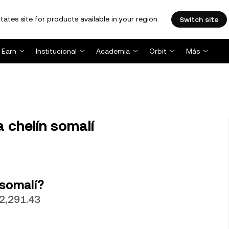
tates site for products available in your region.
Switch site
Earn
Institucional
Academia
Orbit
Más
 chelín somalí
 somalí?
.2,291.43