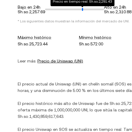
Precio en tiempo real: Sh.so.2,291.43
Bajo en 24h
Alto en 24h
Sh.so.2,257.69
Sh.so.2,310.88
* Los siguientes datos muestran la información del mercado de
UNI
.
Máximo histórico
Mínimo histórico
Sh.so.25,723.44
Sh.so.572.00
Leer más:
Precio de
Uniswap
(
UNI
)
El precio actual de
Uniswap
(
UNI
) en
chelín somalí
(
SOS
) e
horas, y
una disminución
de
5.00 %
en los últimos siete día
El precio histórico más alto de
Uniswap
fue de
Sh.so.25,72
oferta máxima de
1,000,000,000 UNI
, lo que sitúa la capi
Sh.so.1,430,859,617,643
.
El precio
Uniswap
en
SOS
se actualiza en tiempo real. Ta