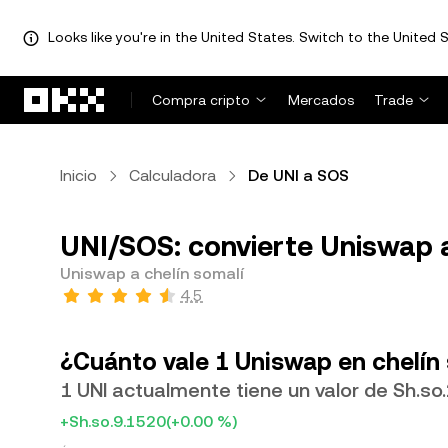
Looks like you're in the United States. Switch to the United S
Saltar al contenido principal
Compra cripto
Mercados
Trade
Inicio
Calculadora
De UNI a SOS
UNI/SOS: convierte Uniswap a
Uniswap a chelín somalí
4.5
¿Cuánto vale 1 Uniswap en chelín
1 UNI actualmente tiene un valor de Sh.so
+Sh.so.9.1520
(+0.00 %)