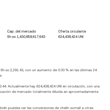
Cap. del mercado
Oferta circulante
Sh.so.1,430,859,617,643
624,438,424 UNI
s
Sh.so.2,291.43
, con
un aumento
de
0.00 %
en las últimas 24
s.
3.44
. Actualmente hay
624,438,424 UNI
en circulación, con una
talización de mercado totalmente diluida en aproximadamente
mbién puedes ver las conversiones de
chelín somalí
a otras