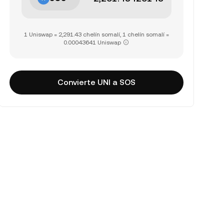
1 Uniswap = 2,291.43 chelín somalí, 1 chelín somalí =
0.00043641 Uniswap
Convierte UNI a SOS