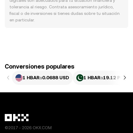
digitales son adecuados para tu situación financiera y
tolerancia al riesgo. Contrata asesoramiento jurídico,
fiscal o de inversiones si tienes dudas sobre tu situación
en particular.
Conversiones populares
1 HBAR
a
0.0688 USD
1 HBAR
a
19.12 PKR
©2017 - 2026 OKX.COM