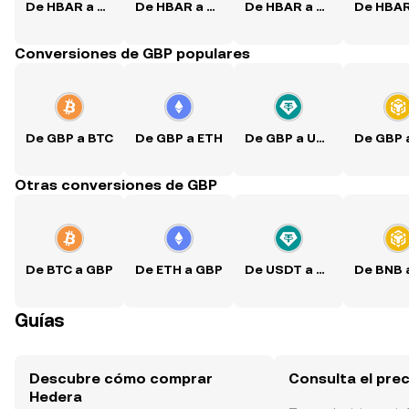
De HBAR a USD
De HBAR a PKR
De HBAR a PHP
Conversiones de GBP populares
De GBP a BTC
De GBP a ETH
De GBP a USDT
Otras conversiones de GBP
De BTC a GBP
De ETH a GBP
De USDT a GBP
Guías
Descubre cómo comprar
Consulta el pre
Hedera