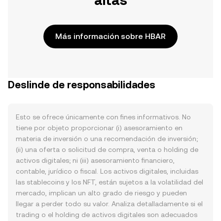
altas
Más información sobre HBAR
Deslinde de responsabilidades
Esto se ofrece únicamente con fines informativos. No
tiene por objeto proporcionar (i) asesoramiento en
materia de inversión o una recomendación de inversión;
(ii) una oferta o solicitud de compra, venta o holding de
activos digitales; ni (iii) asesoramiento financiero,
contable, jurídico o fiscal. Los activos digitales, incluidas
las stablecoins y los NFT, están sujetos a la volatilidad del
mercado, implican un alto grado de riesgo y pueden
llegar a perder todo su valor. Analiza detalladamente si el
trading o el holding de activos digitales son adecuados