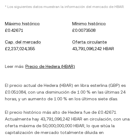
* Los siguientes datos muestran la información del mercado de
HBAR
.
Máximo histórico
Mínimo histórico
£0.42671
£0.0073508
Cap. del mercado
Oferta circulante
£2,237,024,355
43,791,096,242 HBAR
Leer más:
Precio de
Hedera
(
HBAR
)
El precio actual de
Hedera
(
HBAR
) en
libra esterlina
(
GBP
) es
£0.051084
, con
una disminución
de
1.00 %
en las últimas 24
horas, y
un aumento
de
1.00 %
en los últimos siete días.
El precio histórico más alto de
Hedera
fue de
£0.42671
.
Actualmente hay
43,791,096,242 HBAR
en circulación, con una
oferta máxima de
50,000,000,000 HBAR
, lo que sitúa la
capitalización de mercado totalmente diluida en