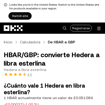
Looks like you're in the United States. Switch to the United States site
for products available in your region.
Switch site
Saltar al contenido principal
Registrarse
Inicio
Calculadora
De HBAR a GBP
HBAR/GBP: convierte Hedera a
libra esterlina
Hedera a libra esterlina
4.4
¿Cuánto vale 1 Hedera en libra
esterlina?
1 HBAR actualmente tiene un valor de £0.051084
-£0.00037
(-1.00 %)