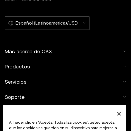
Español (Latinoamérica)/USD
Más acerca de OKX
Productos
Servicios
Soporte
Comprar criptos
Al hacer clic en “Aceptar todas las cookies”, usted acepta
Calculadora de criptomonedas
que las cookies se guarden en su dispositivo para mejorar la