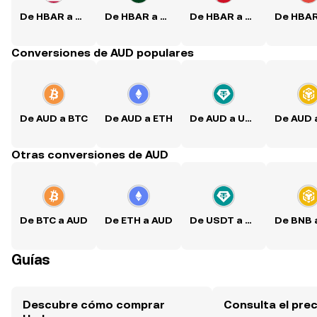
De HBAR a USD
De HBAR a PKR
De HBAR a PHP
Conversiones de AUD populares
De AUD a BTC
De AUD a ETH
De AUD a USDT
Otras conversiones de AUD
De BTC a AUD
De ETH a AUD
De USDT a AUD
Guías
Descubre cómo comprar
Consulta el pre