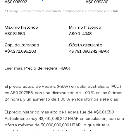
A$0.096932
A$0.099330
* Los siguientes datos muestran la información del mercado de
HBAR
.
Máximo histórico
Mínimo histórico
A$0.81550
A$0.014048
Cap. del mercado
Oferta circulante
A$4,272,095,163
43,791,096,242 HBAR
Leer más:
Precio de
Hedera
(
HBAR
)
El precio actual de
Hedera
(
HBAR
) en
dólar australiano
(
AUD
)
es
A$0.097556
, con
una disminución
de
1.00 %
en las últimas
24 horas, y
un aumento
de
1.00 %
en los últimos siete días.
El precio histórico más alto de
Hedera
fue de
A$0.81550
.
Actualmente hay
43,791,096,242 HBAR
en circulación, con una
oferta máxima de
50,000,000,000 HBAR
, lo que sitúa la