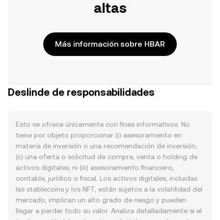
altas
Más información sobre HBAR
Deslinde de responsabilidades
Esto se ofrece únicamente con fines informativos. No
tiene por objeto proporcionar (i) asesoramiento en
materia de inversión o una recomendación de inversión;
(ii) una oferta o solicitud de compra, venta o holding de
activos digitales; ni (iii) asesoramiento financiero,
contable, jurídico o fiscal. Los activos digitales, incluidas
las stablecoins y los NFT, están sujetos a la volatilidad del
mercado, implican un alto grado de riesgo y pueden
llegar a perder todo su valor. Analiza detalladamente si el