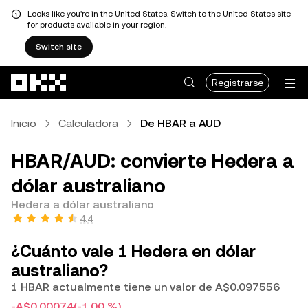
Looks like you're in the United States. Switch to the United States site
for products available in your region.
Switch site
Saltar al contenido principal
Registrarse
Inicio
Calculadora
De HBAR a AUD
HBAR/AUD: convierte Hedera a
dólar australiano
Hedera a dólar australiano
4.4
¿Cuánto vale 1 Hedera en dólar
australiano?
1 HBAR actualmente tiene un valor de A$0.097556
-A$0.00074
(-1.00 %)