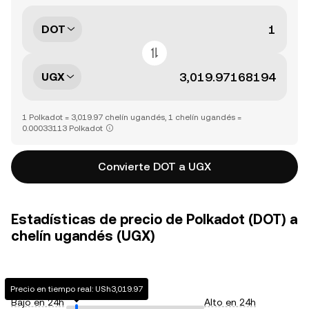
DOT
UGX
1 Polkadot = 3,019.97 chelín ugandés, 1 chelín ugandés =
0.00033113 Polkadot
Convierte DOT a UGX
Estadísticas de precio de Polkadot (DOT) a
chelín ugandés (UGX)
Precio en tiempo real: USh3,019.97
Bajo en 24h
Alto en 24h