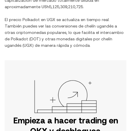
capitalización de mercado totalmente diluida en
aproximadamente
USh5,125,309,210,725
.
El precio
Polkadot
en
UGX
se actualiza en tiempo real.
También puedes ver las conversiones de
chelín ugandés
a
otras criptomonedas populares, lo que facilita el intercambio
de
Polkadot
(
DOT
) y otras monedas digitales por
chelín
ugandés
(
UGX
) de manera rápida y cómoda.
Empieza a hacer trading en