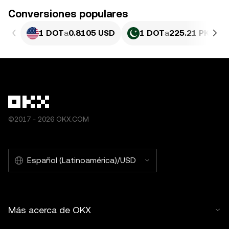
Conversiones populares
1 DOT
a
0.8105 USD
1 DOT
a
225.21 PKR
©2017 - 2026 OKX.COM
Español (Latinoamérica)/USD
Más acerca de OKX