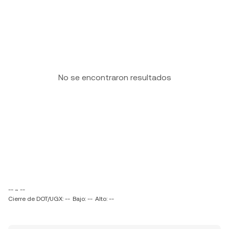
No se encontraron resultados
-- ~ --
Cierre de DOT/UGX: --
Bajo: --
Alto: --