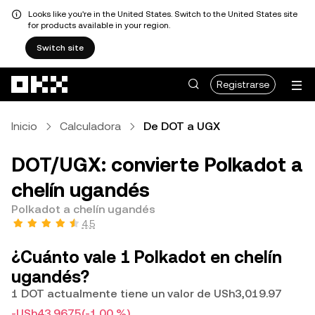
Looks like you're in the United States. Switch to the United States site
for products available in your region.
Switch site
Saltar al contenido principal
Registrarse
Inicio
Calculadora
De DOT a UGX
DOT/UGX: convierte Polkadot a
chelín ugandés
Polkadot a chelín ugandés
4.5
¿Cuánto vale 1 Polkadot en chelín
ugandés?
1 DOT actualmente tiene un valor de USh3,019.97
-USh43.9675
(-1.00 %)