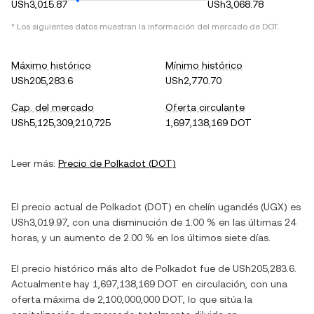
USh3,015.87
USh3,068.78
* Los siguientes datos muestran la información del mercado de
DOT
.
Máximo histórico
Mínimo histórico
USh205,283.6
USh2,770.70
Cap. del mercado
Oferta circulante
USh5,125,309,210,725
1,697,138,169 DOT
Leer más:
Precio de
Polkadot
(
DOT
)
El precio actual de
Polkadot
(
DOT
) en
chelín ugandés
(
UGX
) es
USh3,019.97
, con
una disminución
de
1.00 %
en las últimas 24
horas, y
un aumento
de
2.00 %
en los últimos siete días.
El precio histórico más alto de
Polkadot
fue de
USh205,283.6
.
Actualmente hay
1,697,138,169 DOT
en circulación, con una
oferta máxima de
2,100,000,000 DOT
, lo que sitúa la