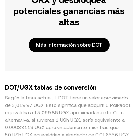
OKX y desbloquea
potenciales ganancias más
altas
Más información sobre DOT
DOT/UGX tablas de conversión
Según la tasa actual, 1 DOT tiene un valor aproximado
de 3,019.97 UGX. Esto significa que adquirir 5 Polkadot
equivaldría a 15,099.86 UGX aproximadamente. Como
alternativa, si tuvieras 1 USh UGX, sería equivalente a
0.00033113 UGX aproximadamente, mientras que
50 USh UGX equivaldrían a alrededor de 0.016556 UGX.