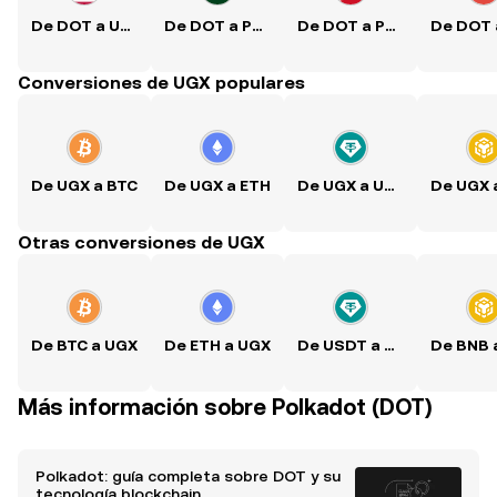
De DOT a USD
De DOT a PKR
De DOT a PHP
Conversiones de UGX populares
De UGX a BTC
De UGX a ETH
De UGX a USDT
Otras conversiones de UGX
De BTC a UGX
De ETH a UGX
De USDT a UGX
Más información sobre Polkadot (DOT)
Polkadot: guía completa sobre DOT y su
tecnología blockchain