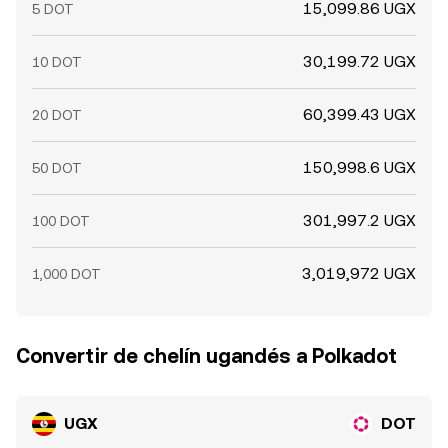
15,099.86 UGX
5 DOT
30,199.72 UGX
10 DOT
60,399.43 UGX
20 DOT
150,998.6 UGX
50 DOT
301,997.2 UGX
100 DOT
3,019,972 UGX
1,000 DOT
Convertir de chelín ugandés a Polkadot
UGX
DOT