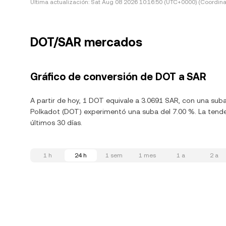
Última actualización:
Sat Aug 08 2026 10:16:50 (UTC+0000) (Coordina
DOT/SAR mercados
Gráfico de conversión de DOT a SAR
A partir de hoy, 1 DOT equivale a 3.0691 SAR, con una sub
Polkadot (DOT) experimentó una suba del 7.00 %. La tende
últimos 30 días.
1 h
24 h
1 sem
1 mes
1 a
2 a