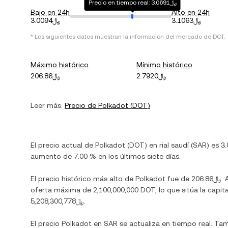
Precio en tiempo real: ﷼3.0691
Bajo en 24h
Alto en 24h
﷼3.1063
﷼3.0094
* Los siguientes datos muestran la información del mercado de
DOT
.
Máximo histórico
Mínimo histórico
﷼2.7920
﷼206.86
Leer más:
Precio de
Polkadot
(
DOT
)
El precio actual de
Polkadot
(
DOT
) en
rial saudí
(
SAR
) es
aumento
de
7.00 %
en los últimos siete días.
El precio histórico más alto de
Polkadot
fue de
﷼206.86
.
oferta máxima de
2,100,000,000 DOT
, lo que sitúa la ca
﷼5,208,300,778
.
El precio
Polkadot
en
SAR
se actualiza en tiempo real. Ta