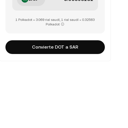
1 Polkadot = 3.069 rial saudí, 1 rial saudí = 0.32583
Polkadot
Convierte DOT a SAR