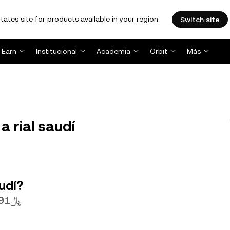
tates site for products available in your region.
Switch site
Earn
Institucional
Academia
Orbit
Más
 rial saudí
udí?
1 DOT actualmente tiene un valor de ﷼3.0691