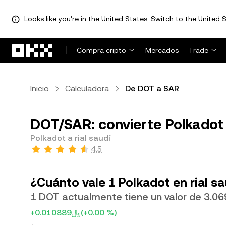
Looks like you're in the United States. Switch to the United S
Saltar al contenido principal
Compra cripto
Mercados
Trade
Inicio
Calculadora
De DOT a SAR
DOT/SAR: convierte Polkadot a
Polkadot a rial saudí
4.5
¿Cuánto vale 1 Polkadot en rial sa
+﷼0.010889
(+0.00 %)