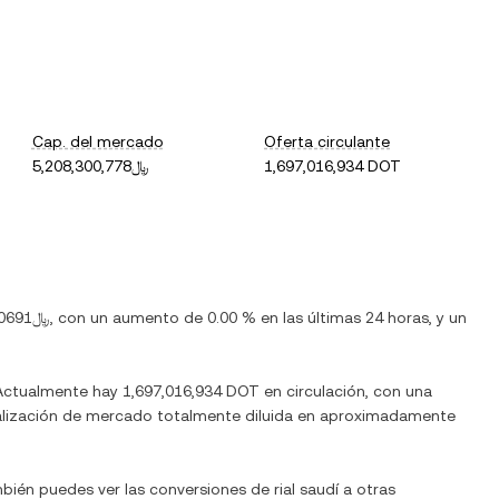
Cap. del mercado
Oferta circulante
﷼5,208,300,778
1,697,016,934 DOT
﷼3.0691
, con
un aumento
de
0.00 %
en las últimas 24 horas, y
un
 Actualmente hay
1,697,016,934 DOT
en circulación, con una
pitalización de mercado totalmente diluida en aproximadamente
mbién puedes ver las conversiones de
rial saudí
a otras