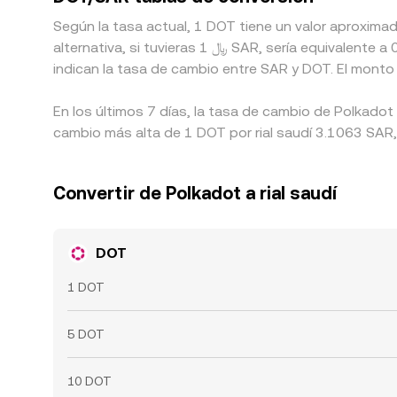
Según la tasa actual, 1 DOT tiene un valor aproxim
alternativa, si tuvieras 1 ﷼ SAR, sería equivalente a 0.32583 SAR aproximadamente, mientras que 50 ﷼ SAR equivaldrían a alrededor de 16.2915 SAR. Estas cifras
indican la tasa de cambio entre SAR y DOT. El monto
En los últimos 7 días, la tasa de cambio de Polkadot
cambio más alta de 1 DOT por rial saudí 3.1063 SAR, 
Convertir de Polkadot a rial saudí
DOT
1 DOT
5 DOT
10 DOT