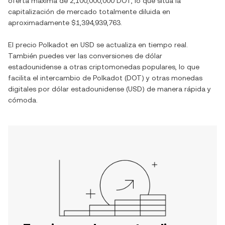
oferta máxima de
2,100,000,000 DOT
, lo que sitúa la
capitalización de mercado totalmente diluida en
aproximadamente
$1,394,939,763
.
El precio
Polkadot
en
USD
se actualiza en tiempo real.
También puedes ver las conversiones de
dólar
estadounidense
a otras criptomonedas populares, lo que
facilita el intercambio de
Polkadot
(
DOT
) y otras monedas
digitales por
dólar estadounidense
(
USD
) de manera rápida y
cómoda.