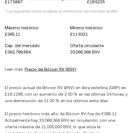
£17.5667
£18.5225
* Los siguientes datos muestran la información del mercado de
BSV
.
Máximo histórico
Mínimo histórico
£365.11
£11.6321
Cap. del mercado
Oferta circulante
£363,799,664
20,066,366 BSV
Leer más:
Precio de
Bitcoin SV
(
BSV
)
El precio actual de
Bitcoin SV
(
BSV
) en
libra esterlina
(
GBP
) es
£18.1298
, con
un aumento
de
2.00 %
en las últimas 24 horas, y
una disminución
de
21.00 %
en los últimos siete días.
El precio histórico más alto de
Bitcoin SV
fue de
£365.11
.
Actualmente hay
20,066,366 BSV
en circulación, con una
oferta máxima de
21,000,000 BSV
, lo que sitúa la