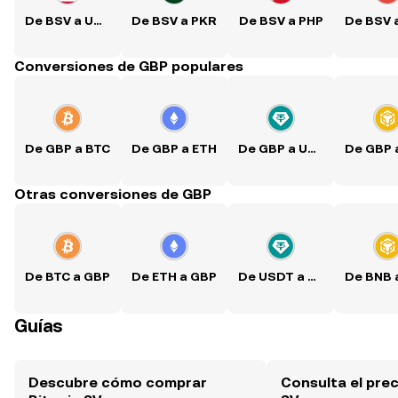
De BSV a USD
De BSV a PKR
De BSV a PHP
Conversiones de GBP populares
De GBP a BTC
De GBP a ETH
De GBP a USDT
Otras conversiones de GBP
De BTC a GBP
De ETH a GBP
De USDT a GBP
Guías
Descubre cómo comprar
Consulta el prec