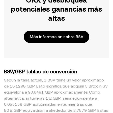
OKX y desbloquea
potenciales ganancias más
altas
Más información sobre BSV
BSV/GBP tablas de conversión
Según la tasa actual, 1 BSV tiene un valor aproximado
de 18.1298 GBP. Esto significa que adquirir 5 Bitcoin SV
equivaldría a 90.6491 GBP aproximadamente. Como
alternativa, si tuvieras 1 £ GBP, sería equivalente a
0.055158 GBP aproximadamente, mientras que
50 £ GBP equivaldrían a alrededor de 2.7579 GBP. Estas