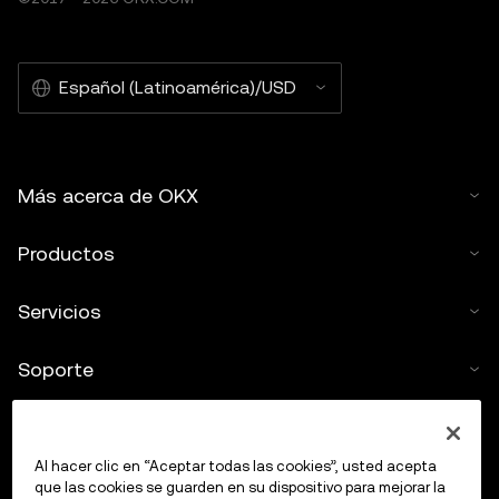
Español (Latinoamérica)/USD
Más acerca de OKX
Productos
Servicios
Soporte
Comprar criptos
Al hacer clic en “Aceptar todas las cookies”, usted acepta
Calculadora de criptomonedas
que las cookies se guarden en su dispositivo para mejorar la