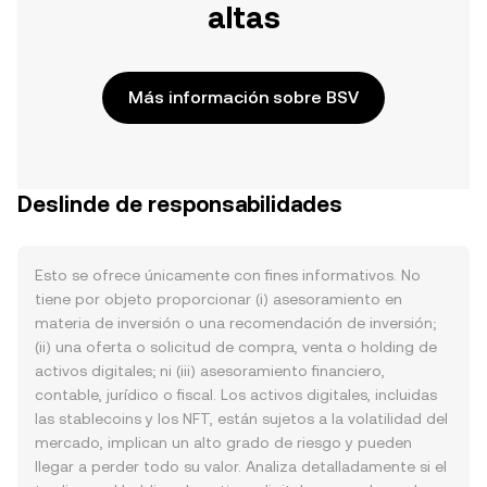
altas
Más información sobre BSV
Deslinde de responsabilidades
Esto se ofrece únicamente con fines informativos. No
tiene por objeto proporcionar (i) asesoramiento en
materia de inversión o una recomendación de inversión;
(ii) una oferta o solicitud de compra, venta o holding de
activos digitales; ni (iii) asesoramiento financiero,
contable, jurídico o fiscal. Los activos digitales, incluidas
las stablecoins y los NFT, están sujetos a la volatilidad del
mercado, implican un alto grado de riesgo y pueden
llegar a perder todo su valor. Analiza detalladamente si el