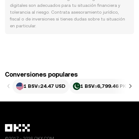
digitales son adecuados para tu situación financiera y
tolerancia al riesgo. Contrata asesoramiento jurídico,
fiscal o de inversiones si tienes dudas sobre tu situación
en particular.
Conversiones populares
1 BSV
a
24.47 USD
1 BSV
a
6,799.46 PKR
©2017 - 2026 OKX.COM