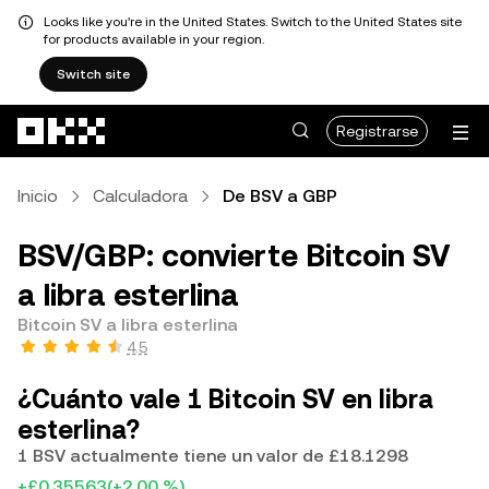
Looks like you're in the United States. Switch to the United States site
for products available in your region.
Switch site
Saltar al contenido principal
Registrarse
Inicio
Calculadora
De BSV a GBP
BSV/GBP: convierte Bitcoin SV
a libra esterlina
Bitcoin SV a libra esterlina
4.5
¿Cuánto vale 1 Bitcoin SV en libra
esterlina?
1 BSV actualmente tiene un valor de £18.1298
+£0.35563
(+2.00 %)