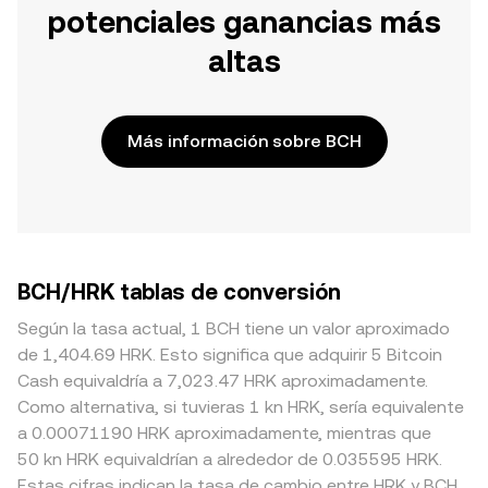
potenciales ganancias más
altas
Más información sobre BCH
BCH/HRK tablas de conversión
Según la tasa actual, 1 BCH tiene un valor aproximado
de 1,404.69 HRK. Esto significa que adquirir 5 Bitcoin
Cash equivaldría a 7,023.47 HRK aproximadamente.
Como alternativa, si tuvieras 1 kn HRK, sería equivalente
a 0.00071190 HRK aproximadamente, mientras que
50 kn HRK equivaldrían a alrededor de 0.035595 HRK.
Estas cifras indican la tasa de cambio entre HRK y BCH.