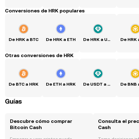
Conversiones de HRK populares
De HRK a BTC
De HRK a ETH
De HRK a USDT
Otras conversiones de HRK
De BTC a HRK
De ETH a HRK
De USDT a HRK
Guías
Descubre cómo comprar
Consulta el prec
Bitcoin Cash
Cash