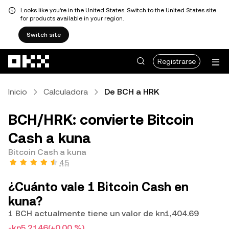
Looks like you're in the United States. Switch to the United States site
for products available in your region.
Switch site
Saltar al contenido principal
Registrarse
Inicio
Calculadora
De BCH a HRK
BCH/HRK: convierte Bitcoin
Cash a kuna
Bitcoin Cash a kuna
4.5
¿Cuánto vale 1 Bitcoin Cash en
kuna?
1 BCH actualmente tiene un valor de kn1,404.69
-kn5.2146
(+0.00 %)