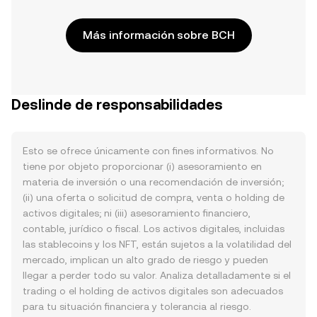
Más información sobre BCH
Deslinde de responsabilidades
Esto se ofrece únicamente con fines informativos. No
tiene por objeto proporcionar (i) asesoramiento en
materia de inversión o una recomendación de inversión;
(ii) una oferta o solicitud de compra, venta o holding de
activos digitales; ni (iii) asesoramiento financiero,
contable, jurídico o fiscal. Los activos digitales, incluidas
las stablecoins y los NFT, están sujetos a la volatilidad del
mercado, implican un alto grado de riesgo y pueden
llegar a perder todo su valor. Analiza detalladamente si el
trading o el holding de activos digitales son adecuados
para tu situación financiera y tolerancia al riesgo.