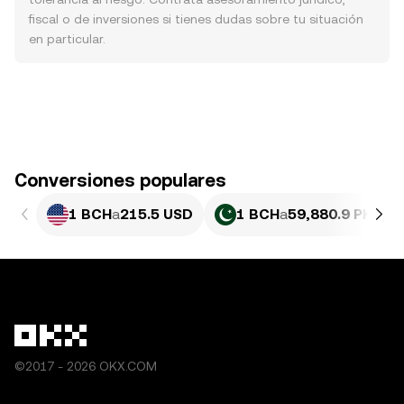
fiscal o de inversiones si tienes dudas sobre tu situación
en particular.
Conversiones populares
1 BCH
a
215.5 USD
1 BCH
a
59,880.9 PKR
©2017 - 2026 OKX.COM