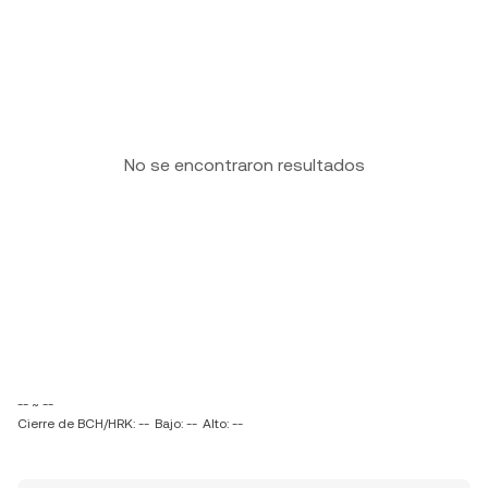
No se encontraron resultados
-- ~ --
Cierre de BCH/HRK: --
Bajo: --
Alto: --