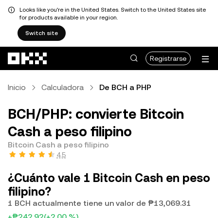
Looks like you're in the United States. Switch to the United States site
for products available in your region.
Switch site
Saltar al contenido principal
Registrarse
Inicio
Calculadora
De BCH a PHP
BCH/PHP: convierte Bitcoin
Cash a peso filipino
Bitcoin Cash a peso filipino
4.5
¿Cuánto vale 1 Bitcoin Cash en peso
filipino?
1 BCH actualmente tiene un valor de ₱13,069.31
+₱242.92
(+2.00 %)