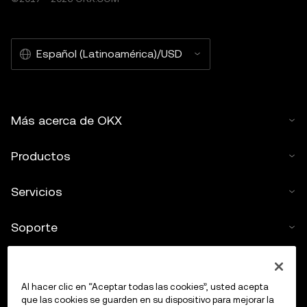
Español (Latinoamérica)/USD
Más acerca de OKX
Productos
Servicios
Soporte
Comprar criptos
Al hacer clic en “Aceptar todas las cookies”, usted acepta
Calculadora de criptomonedas
que las cookies se guarden en su dispositivo para mejorar la