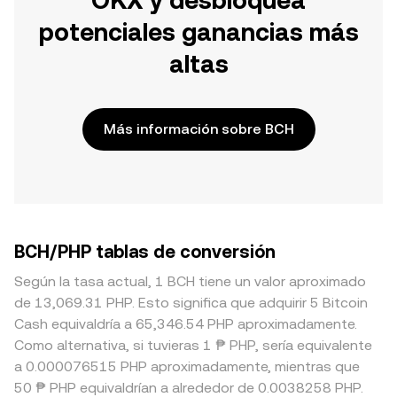
OKX y desbloquea
potenciales ganancias más
altas
Más información sobre BCH
BCH/PHP tablas de conversión
Según la tasa actual, 1 BCH tiene un valor aproximado
de 13,069.31 PHP. Esto significa que adquirir 5 Bitcoin
Cash equivaldría a 65,346.54 PHP aproximadamente.
Como alternativa, si tuvieras 1 ₱ PHP, sería equivalente
a 0.000076515 PHP aproximadamente, mientras que
50 ₱ PHP equivaldrían a alrededor de 0.0038258 PHP.