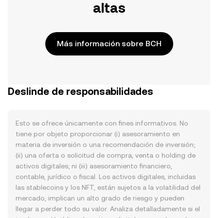
altas
Más información sobre BCH
Deslinde de responsabilidades
Esto se ofrece únicamente con fines informativos. No
tiene por objeto proporcionar (i) asesoramiento en
materia de inversión o una recomendación de inversión;
(ii) una oferta o solicitud de compra, venta o holding de
activos digitales; ni (iii) asesoramiento financiero,
contable, jurídico o fiscal. Los activos digitales, incluidas
las stablecoins y los NFT, están sujetos a la volatilidad del
mercado, implican un alto grado de riesgo y pueden
llegar a perder todo su valor. Analiza detalladamente si el