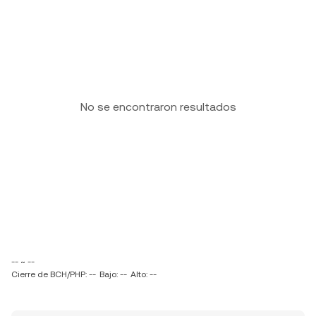
No se encontraron resultados
-- ~ --
Cierre de BCH/PHP: --
Bajo: --
Alto: --