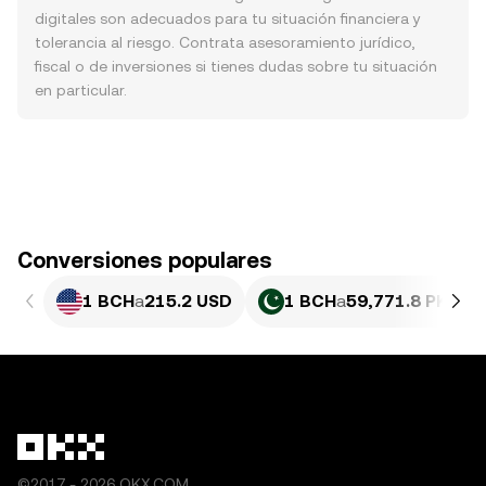
digitales son adecuados para tu situación financiera y
tolerancia al riesgo. Contrata asesoramiento jurídico,
fiscal o de inversiones si tienes dudas sobre tu situación
en particular.
Conversiones populares
1 BCH
a
215.2 USD
1 BCH
a
59,771.8 PKR
©2017 - 2026 OKX.COM