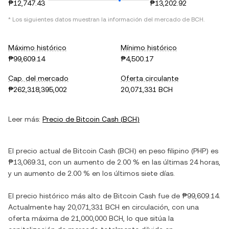
₱12,747.43
₱13,202.92
* Los siguientes datos muestran la información del mercado de
BCH
.
Máximo histórico
Mínimo histórico
₱99,609.14
₱4,500.17
Cap. del mercado
Oferta circulante
₱262,318,395,002
20,071,331 BCH
Leer más:
Precio de
Bitcoin Cash
(
BCH
)
El precio actual de
Bitcoin Cash
(
BCH
) en
peso filipino
(
PHP
) es
₱13,069.31
, con
un aumento
de
2.00 %
en las últimas 24 horas,
y
un aumento
de
2.00 %
en los últimos siete días.
El precio histórico más alto de
Bitcoin Cash
fue de
₱99,609.14
.
Actualmente hay
20,071,331 BCH
en circulación, con una
oferta máxima de
21,000,000 BCH
, lo que sitúa la