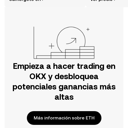
tu aventura en la aplicación móvil de
noticias y más.
OKX o aquí mismo en la página web.
Empieza a hacer trading en
OKX y desbloquea
potenciales ganancias más
altas
Más información sobre ETH