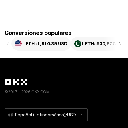
Conversiones populares
1 ETH
a
1,910.39 USD
1 ETH
a
530,877.71 P
©2017 - 2026 OKX.COM
Español (Latinoamérica)/USD