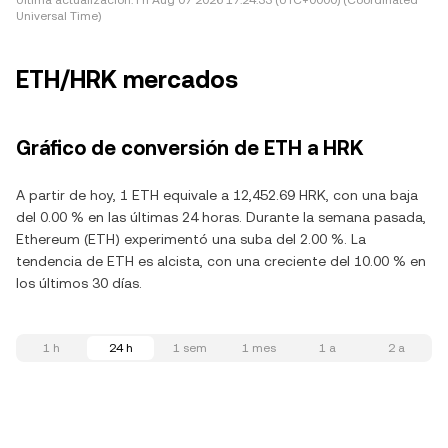
Última actualización:
Fri Aug 07 2026 17:24:33 (UTC+0000) (Coordinated
Universal Time)
ETH/HRK mercados
Gráfico de conversión de ETH a HRK
A partir de hoy, 1 ETH equivale a 12,452.69 HRK, con una baja
del 0.00 % en las últimas 24 horas. Durante la semana pasada,
Ethereum (ETH) experimentó una suba del 2.00 %. La
tendencia de ETH es alcista, con una creciente del 10.00 % en
los últimos 30 días.
1 h
24 h
1 sem
1 mes
1 a
2 a