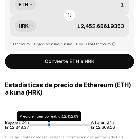
ETH
HRK
1 Ethereum = 12,452.68 kuna, 1 kuna = 0.0₄80304 Ethereum
Convierte ETH a HRK
Estadísticas de precio de Ethereum (ETH)
a kuna (HRK)
Precio en tiempo real: kn12,452.69
Bajo en 24h
Alto en 24h
kn12,349.37
kn12,669.16
* Los siguientes datos muestran la información del mercado de
ETH
.