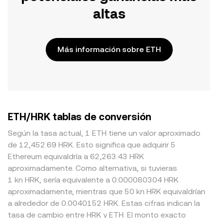
altas
Más información sobre ETH
ETH/HRK tablas de conversión
Según la tasa actual, 1 ETH tiene un valor aproximado
de 12,452.69 HRK. Esto significa que adquirir 5
Ethereum equivaldría a 62,263.43 HRK
aproximadamente. Como alternativa, si tuvieras
1 kn HRK, sería equivalente a 0.000080304 HRK
aproximadamente, mientras que 50 kn HRK equivaldrían
a alrededor de 0.0040152 HRK. Estas cifras indican la
tasa de cambio entre HRK y ETH. El monto exacto