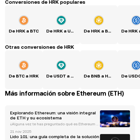
Conversiones de HRK populares
De HRK a BTC
De HRK a USDT
De HRK a BNB
Otras conversiones de HRK
De BTC a HRK
De USDT a HRK
De BNB a HRK
Más información sobre Ethereum (ETH)
Explorando Ethereum: una visión integral
de ETH y su ecosistema
¿Alguna vez te has preguntado qué es Ethereum y
cómo se diferencia de otras criptomonedas como
21 nov 2025
Bitcoin? Ethereum es una red descentralizada de c
Lido 101: una guía completa de la solución
omputadoras en todo el mundo que sigue un conju