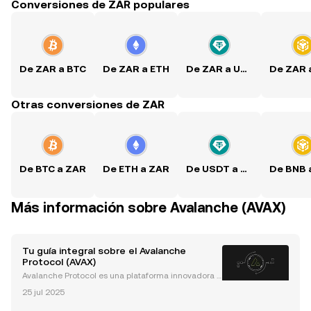
Conversiones de ZAR populares
De ZAR a BTC
De ZAR a ETH
De ZAR a USDT
Otras conversiones de ZAR
De BTC a ZAR
De ETH a ZAR
De USDT a ZAR
Más información sobre Avalanche (AVAX)
Tu guía integral sobre el Avalanche
Protocol (AVAX)
Avalanche Protocol es una plataforma innovadora d
e código abierto diseñada para lanzar aplicaciones
25 jul 2025
descentralizadas (dapps), blockchains personaliza
das y redes interoperables. Con sus innovadores m