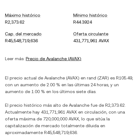
Máximo histórico
Mínimo histórico
R2,373.62
R44.3924
Cap. del mercado
Oferta circulante
R45,548,719,636
431,771,961 AVAX
Leer más:
Precio de
Avalanche
(
AVAX
)
El precio actual de
Avalanche
(
AVAX
) en
rand
(
ZAR
) es
R105.49
,
con
un aumento
de
2.00 %
en las últimas 24 horas, y
un
aumento
de
1.00 %
en los últimos siete días.
El precio histórico más alto de
Avalanche
fue de
R2,373.62
.
Actualmente hay
431,771,961 AVAX
en circulación, con una
oferta máxima de
720,000,000 AVAX
, lo que sitúa la
capitalización de mercado totalmente diluida en
aproximadamente
R45,548,719,636
.