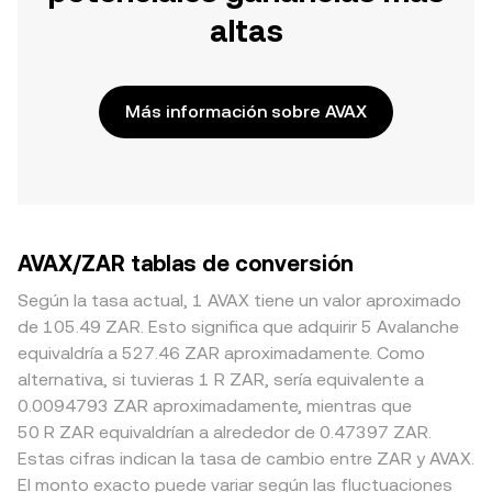
altas
Más información sobre AVAX
AVAX/ZAR tablas de conversión
Según la tasa actual, 1 AVAX tiene un valor aproximado
de 105.49 ZAR. Esto significa que adquirir 5 Avalanche
equivaldría a 527.46 ZAR aproximadamente. Como
alternativa, si tuvieras 1 R ZAR, sería equivalente a
0.0094793 ZAR aproximadamente, mientras que
50 R ZAR equivaldrían a alrededor de 0.47397 ZAR.
Estas cifras indican la tasa de cambio entre ZAR y AVAX.
El monto exacto puede variar según las fluctuaciones