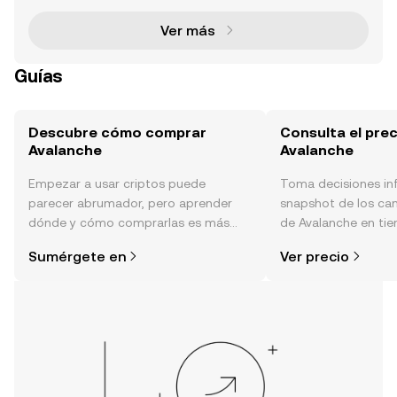
ec
Ver más
Guías
Descubre cómo comprar
Consulta el prec
Avalanche
Avalanche
Empezar a usar criptos puede
Toma decisiones i
parecer abrumador, pero aprender
snapshot de los ca
dónde y cómo comprarlas es más
de Avalanche en tie
simple de lo que piensas. Comienza
sentimiento de la c
Sumérgete en
Ver precio
tu aventura en la aplicación móvil de
noticias y más.
OKX o aquí mismo en la página web.