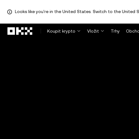
Looks like you're in the United States. Switch to the United S
Přeskočit na hlavní obsah
Koupit krypto
Vložit
Trhy
Obcho