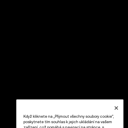
Když kliknete na „Přijmout všechny soubory cookie“,
poskytnete tím souhlas k jejich ukládání na vašem
zařízení, což pomáhá s navigací na stránce, s