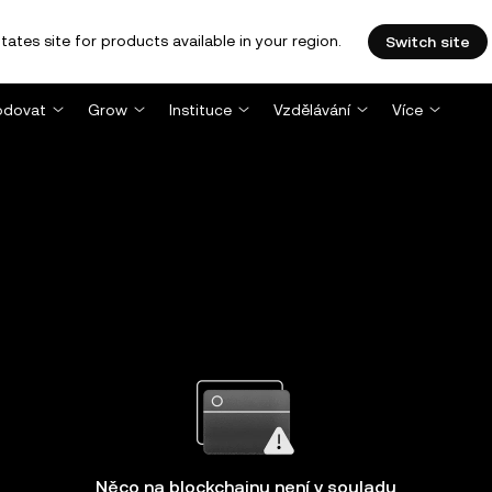
tates site for products available in your region.
Switch site
dovat
Grow
Instituce
Vzdělávání
Více
Něco na blockchainu není v souladu