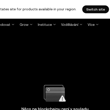
tates site for products available in your region.
Switch site
dovat
Grow
Instituce
Vzdělávání
Více
Něco na blockchainu není v souladu