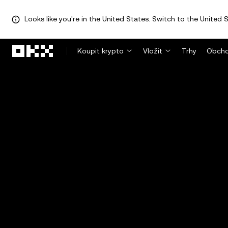
Looks like you're in the United States. Switch to the United S
Přeskočit na hlavní obsah
Koupit krypto
Vložit
Trhy
Obcho