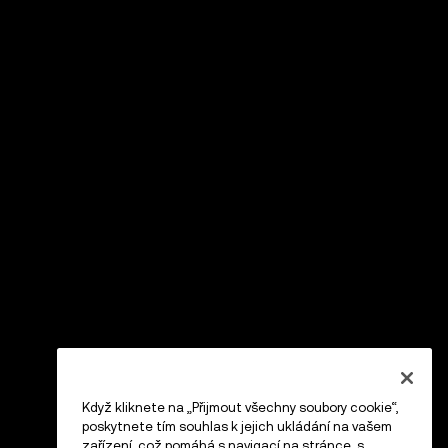
Když kliknete na „Přijmout všechny soubory cookie“,
poskytnete tím souhlas k jejich ukládání na vašem
zařízení, což pomáhá s navigací na stránce, s