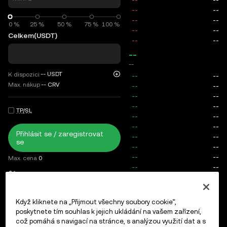
0 %
0 %
25 %
50 %
75 %
100 %
Celkem
(USDT)
--
--
--
USDT
K dispozici
Max. nákup
--
CRV
TP/SL
Přihlásit se / zaregistrovat
se
Max. cena
0
Poplatky
Příkazy open order
Historie objednávek
Otevřené pozice
Když kliknete na „Přijmout všechny soubory cookie“,
poskytnete tím souhlas k jejich ukládání na vašem zařízení,
což pomáhá s navigací na stránce, s analýzou využití dat a s