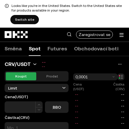
Looks like you're in the United States. Switch to the United States site
for products available in your region.
Switch site
Přeskočit na hlavní obsah
Zaregistrovat se
Směna
Spot
Futures
Obchodovací boti
--
CRV/USDT
--
Koupit
Prodat
0,0001
Cena
Částka
Limit
(USDT)
(CRV)
Cena
(USDT)
Cena
BBO
Částka
(CRV)