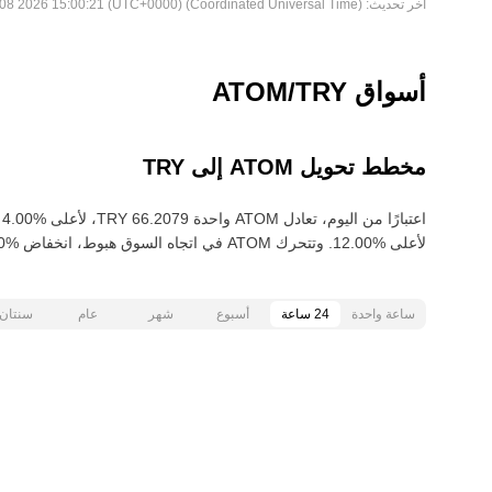
آخر تحديث:
Sat Aug 08 2026 15:00:21 (UTC+0000) (Coordinated Universal Time)
أسواق ATOM/TRY
مخطط تحويل ATOM إلى TRY
لأعلى‏ ‏‎12.00‎%‎‏. وتتحرك ATOM في اتجاه السوق هبوط‏، انخفاض‏ ‏‎11.00‎%‎‏ خلال آخر 30 يومًا.
ساعة واحدة
24 ساعة
أسبوع
شهر
عام
سنتان