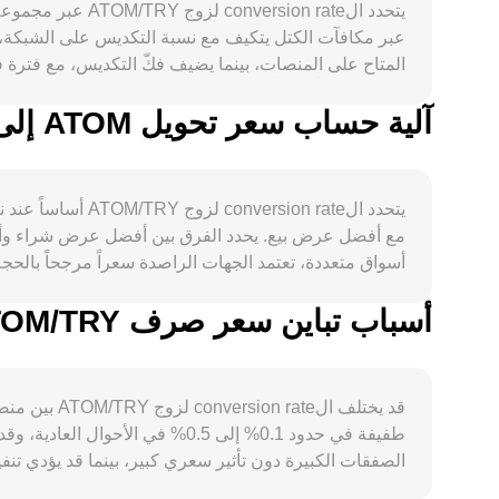
آلية حساب سعر تحويل ATOM إلى TRY
يتحدد الon rate
مع أفضل عرض بيع. يحدد الفرق بين أفضل عرض شراء وأف
الخيارات حيثما توافرت، وتدفقات الحيتان بين البورصات 
السيولة.
أسباب تباين سعر صرف ATOM/TRY بين المنصات المختلفة
يعكس أفضل تقدير للسوق لقيمة ATOM مقومة بـ TRY.
قد يختلف ا
طفيفة في حدود 0.1% إلى 0.5% ف
الصفقات الكبيرة دون تأثير سعري كبير، بينما قد يؤدي ت