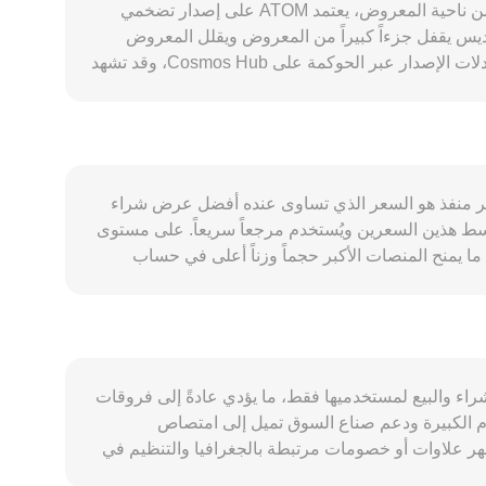
يتحدد الconversion rate لزوج ATOM/TRY عبر مجموعة من العوامل الخاصة بشبكة Cosmos Hub وظروف السوق الأوسع. من ناحية المعروض، يعتمد ATOM على إصدار تضخمي
halving» دوري مثل بعض الشبكات الأخرى. التكديس يقفل جزءاً كبيراً من المعروض ويقلل المعروض
المتاح على المنصات، بينما يضيف فكّ التكديس، مع فترة فك تمتد عادةً لأسابيع، موجات عرض لاحقة إلى السوق. يمكن تعديل معدلات الإصدار عبر الحوكمة على Cosmos Hub، وقد تشهد
الشبكة حرقاً جزئياً لرسوم المعاملات أو تغييرات على آليات الرسوم بحسب مقترحات الحوكمة، ما يؤثر على المعروض المتداول. أما الطلب على ATOM فيقوده استخدامه كأصل تكديس
وحوكمة، ودوره في الأمن المشترك عبر Interchain Security، واعتماده كضمان أو أصل أساسي في بروتوكولات DeFi ضمن منظومة Cosmos مثل Osmosis، إلى جانب نمو حركة IBC
A أيضاً بالاتجاه العام للبيتكوين وسوق الأصول المشفرة، حيث تميل التحركات الواسعة إلى طغيانها على
اسات الفائدة، ومستوى التضخم المحلي، في القيمة المقومة بالليرة لأي أصل مشفر،
واء كانت قواعد حول منصات تداول المشتقات والتكديس أو اشتراطات الامتثال
، حيث يصبح آخر سعر منفذ هو السعر الذي تساوى عنده أفضل عرض شراء
الخاصة بأزواج الليرة في تركيا، إذ يمكن أن تغير سهولة الوصول إلى السيولة المقومة بـ TRY. تقنياً، تسهم ديناميكيات مثل معدلات التمويل في عقود ATOM الدائمة، وتواريخ تسوية
 هذين السعرين ويُستخدم مرجعاً سريعاً. على مستوى
، خاصة عندما يتزامن فكّ تكديس كبير مع انخفاض عمق
اق متعددة، تعتمد الجهات الراصدة سعراً مرجحاً بالحجم عبر VWAP، حيث VWAP = Σ(Price_i × Volume_i) / Σ Volume_i، ما يمنح المنصات الأكبر حجماً وزناً أعلى في حساب
السعر. عند تنفيذ تحويل بسيط، تُحتسب القيمة بالليرة التركية وفق المعادلة: قيمة TRY = كمية ATOM × الconversion rate، ويمكن عكسها: كمية ATOM = قيمة TRY / الconversion
rate. في البيئات اللامركزية حيث يتمتع ATOM بسيولة معتبرة، مثل مجمعات AMM على Osmosis، تُشتق الأسعار من معادلة x × y = k، حيث تمثل x وy أرصدة زوج الأصول في المجمع،
ويكون السعر اللحظي تقريباً مساوياً لـ y/x، مع تحرك السعر بحسب الانزلاق الناتج عن تغيير الأرصدة. كل هذه الآليات، من دفاتر الأوامر إلى AMM وVWAP، تتفاعل لتنتج سعراً لحظياً
قل يضم عروض الشراء والبيع لمستخدميها فقط، ما يؤدي عادةً إلى فروقات
ذات الأحجام الكبيرة ودعم صناع السوق تميل إلى امتصاص
ظهر علاوات أو خصومات مرتبطة بالجغرافيا والتنظيم في
أزواج TRY، إذ يمكن أن تؤثر قواعد الامتثال المحلية، قنوات الإيداع والسحب بالليرة، وساعات عمل البنوك في تركيا على توافر السيولة المقومة بـ TRY وتكاليفها. في كثير من الحالات