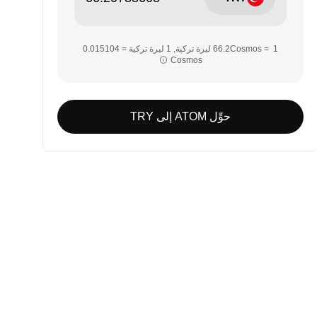
Cosmos‏‏
حوِّل ATOM إلى TRY