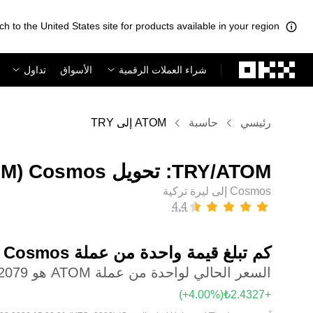
ch to the United States site for products available in your region.
لتخطي إلى المحتوى الأساسي
شراء العملات الرقمية
الأسواق
تداول
رئيسي
حاسبة
ATOM إلى TRY
Cosmos إلى ليرة تركية
كم تبلغ قيمة واحدة من عملة ‏Cosmos بعملة ‏ليرة تركية؟
السعر الحالي لواحدة من عملة ATOM هو ‏‎‏‎66.2079‏‏₺‏
(‏‎+4.00‎%‎‏)