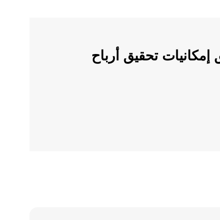
ملات الرقمية على OKX وأطلق إمكانيات تحقيق أرباح