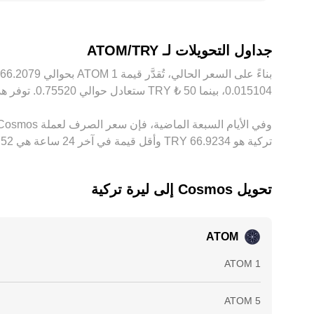
الشبكة، وحدود السحب والإيداع، ما يترك مجالاً لبقاء فر
جداول التحويلات لـ ATOM/TRY
تركية هو ‏‎66.9234‏‏ TRY وأقل قيمة في آخر 24 ساعة هي ‏‎63.7752‏‏ TRY.
تحويل ‏Cosmos إلى ‏ليرة تركية
ATOM