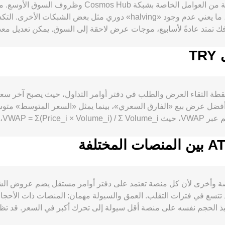
عبر مكافآت الكتل يتكيف مع نسبة التكديس على الشبكة، ما يعني عدم وجود «
بين السلاسل التي ترفع الحاجة إلى ATOM للرسوم والمشاركة. تتأثر تحركات TOM
الأخبار الخاصة بـ ATOM على المدى القصير. على جانب TRY، تؤثر قوة أو ضعف الليرة التركية، وسي
ما ينعكس مباشرة على الconversion rate لزوج ATOM/TRY. الأحداث التنظيمية لها دور ملحوظ، س
conversi لزوج ATOM/TRY أساساً عند نقطة التقاء العرض والطلب في دفتر أوامر التداول
ضل عرض بيع «الفارق السعري»، بينما يمثل «السعر المتوسط» متوسط
ومحافظ التكديس، في تقلبات قصيرة الأجل فوق هذه العوامل الهيكلية
أسو
لconversion rate لزوج ATOM/TRY بين منصة وأخرى لأن كل منصة تعتمد على دفتر أوامر مست
ي الأحوال العادية، وقد تتسع في فترات التقلب. العمق والسيولة مهمان: المنصات 
نفيذ الحجم نفسه على منصة أقل سيولة إلى تحرك أكبر في السعر. قد ت