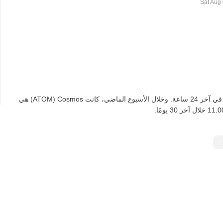
اعتبارًا من اليوم، تعادل ATOM واحدة ‏‎‏‎66.2079‏‏ TRY‏، لأعلى‏ ‏‎4.00‎%‎‏ في آخر 24 ساعة. وخلال الأسبوع الماضي، كانت Cosmos‏ (ATOM) هي