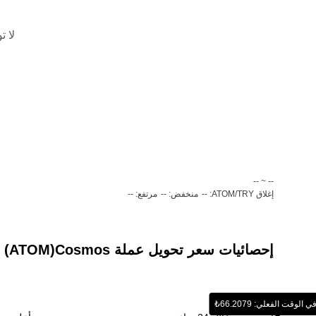
لا ت
‏-- ~ ‎--‏
إغلاق ATOM/TRY: --
منخفض: --
مرتفع: --
إحصائيات سعر تحويل عملة ‏Cosmos(‏ATOM) إلى عملة ‏ليرة تركية (‏TRY)
وقت الفعلي: ‏‎‏‎66.2079‏‏₺‏