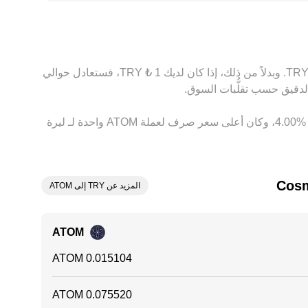
يُسعَّر ATOM مقابل USDT أولاً، ثم يُحوَّل إلى TRY، ما يعني أن أي انحراف بسيط في تسعير USDT مقابل TRY ينعكس مباشرة في الquote النهائي لزوج ATOM/TRY. يعمل التحكيم
ليرة، لكنه ليس فورياً أو مثالياً دائماً بسبب تكاليف ورسوم التحويل، تأخيرات
بناءً على السعر الحالي، تُقدَّر قيمة 1 ‏ATOM بحوالي ‏‏‎66.2079‏ ‏TRY. وهذا يعني أن الحصول على 5 ‏Cosmos سيعادل حوالي ‏‏‎331.04‏ ‏TRY. وبدلاً من ذلك، إذا كان لديك 1 ‏₺ ‏TRY، فستعادل حوالي
وفي الأيام السبعة الماضية، فإن سعر الصرف لعملة ‏Cosmos ‏زيادة بمقدار ‏‏‎12.00‎%‎‏. وعلى مدار 24 ساعة، اختلف هذا السعر بمقدار ‏‎4.00‎%‎‏، وكان أعلى سعر صرف لعملة ATOM واحدة لـ ليرة
المزيد عن TRY إلى ATOM
ATOM