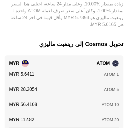
‏زيادة بمقدار ‏‏‎10.00‎%‎‏. وعلى مدار 24 ساعة، اختلف هذا السعر
التحويل، وأوقات السحب والإيداع، والاعتبارات التنظيمية التي قد
للسوق، وكل ذلك ينعكس مباشرة على معدل التحويل لزوج
تبقي على فروق طفيفة بين المنصات.
بمقدار ‏‎1.00‎%‎‏، وكان أعلى سعر صرف لعملة ATOM واحدة لـ
ATOM/MYR.
رينغيت ماليزي هو ‏‎5.7393‏‏ MYR وأقل قيمة في آخر 24 ساعة
هي ‏‎5.6165‏‏ MYR.
تحويل ‏Cosmos إلى ‏رينغيت ماليزي
MYR
ATOM