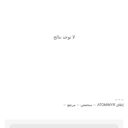
لا توجد نتائج
‏-- ~ ‎--‏
إغلاق ATOM/MYR: --
منخفض: --
مرتفع: --