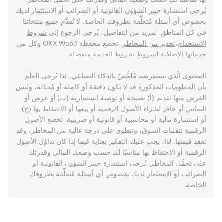
يُرجى استشارة خبير الشؤون القانونية أو الضرائب أو الاستثمار لديك
بخصوص أي أسئلة مُتعلِّقة بظروفك الخاصة. لا تُقدَّم جميع منتجاتنا
في كل المناطق. لمزيد من التفاصيل، يُرجى الرجوع إلى
شروط
الاستخدام
،
تحذير من المخاطر
. تخضع محفظة OKX Web3 وكل من
خدماتها الإضافية لشروط
شروط الخدمة
منفصلة.
المحتوى الّذي تستعرضه مُلخَّصٌ بالذكاء الصناعي، لذا يُرجى العلم
بأن المعلومات المذكورة قد لا تكون دقيقة أو كاملة أو مُحدّثة، وليس
الغرض منها تقديم (أ) نصيحة أو توصية استثمارية (ب) أو عرض أو
التماس أو حافز لشراء الأصول الرقمية أو بيعها أو الاحتفاظ بها (ج)
أو استشارة مالية أو محاسبية أو قانونية أو ضريبية. تخضع الأصول
الرقمية لتقلبات السوق، وتنطوي على درجة عالية من المخاطر، وقد
تفقد قيمتها. لذا، يجب عليك التفكير بعناية فيما إذا كان تداوُل الأصول
الرقمية أو الاحتفاظ بها مناسبًا لك حسب وضعك المالي وقدرتك
على تحمُّل المخاطر. يُرجى استشارة خبير الشؤون القانونية أو
الضرائب أو الاستثمار لديك بخصوص أي أسئلة مُتعلِّقة بظروفك
الخاصة.