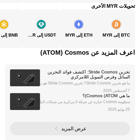
تحويلات MYR الأخرى
BTC إلى MYR
ETH إلى MYR
USDT إلى MYR
BNB إلى MYR
اعرف المزيد عن‏ Cosmos (‏ATOM)
تخزين Stride Cosmos: اكتشف فوائد التخزين
السائل وفرص التمويل اللامركزي
ما هو تخزين Stride Cosmos؟ تخزين Stride Cosmos هو ن
هج ثوري للتخزين داخل نظام Cosmos البيئي، مدعوم ببروتو
كول التخزين السائل Stride. يتيح هذا الحل المبتكر للمستخ
ما هي Cosmos (ATOM)؟
دمين تخزين رموزهم مع الحفاظ على السيولة م
منظومة Cosmos عبارة عن شبكة لا مركزية من شبكات البل
وكشين المستقلة. وتتميز شبكات بلوكشين Cosmos، والتي
تسمى أيضًا "Zones"، بميزة التوازن وتوافقية التشغيل وقابل
ة للتطوير بشكل كبير. ولهذا السبب، يشير فري
عرض المزيد