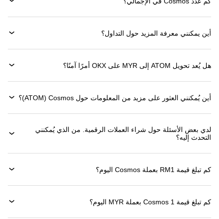
كم عدد Cosmos في الإجمالي؟
أين يمكنني معرفة المزيد حول التداول؟
هل يُعد تحويل ATOM إلى MYR على OKX أمرًا آمنًا؟
أين يُمكنني العثور على مزيد من المعلومات حول ‏Cosmos (‏ATOM)؟
لدي بعض الأسئلة حول شراء العملات الرقمية. من الذي يُمكنني
التحدث إليه؟
كم تبلغ قيمة 1‏RM بعملة ‏Cosmos اليوم؟
كم تبلغ قيمة 1 ‏Cosmos بعملة ‏MYR اليوم؟