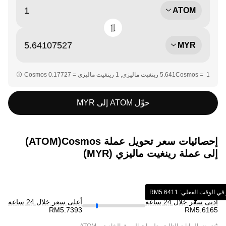
ATOM
MYR
حوِّل ATOM إلى MYR
إحصائيات سعر تحويل عملة ‏Cosmos(‏ATOM)
إلى عملة ‏رينغيت ماليزي (‏MYR)
لوقت الفعلي: ‏‎‏‎5.6411‏‏RM‏
أدنى سعر خلال 24 ساعة
أعلى سعر خلال 24 ساعة