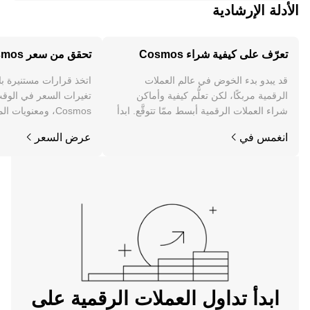
الأدلة الإرشادية
تعرّف على كيفية شراء Cosmos
تحقق من سعر Cosmos
قد يبدو بدء الخوض في عالم العملات
اتخذ قرارات مستنيرة ب
الرقمية مربكًا، لكن تعلُّم كيفية وأماكن
تغيرات السعر في الوقت
شراء العملات الرقمية أبسط ممّا تتوقَّع. ابدأ
Cosmos، ومعنويات 
رحلتك على تطبيق OKX للجوال، أو هنا على
والمزيد.
انغمس في
عرض السعر
الويب.
ابدأ تداول العملات الرقمية على