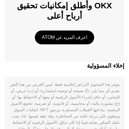
OKX وأطلق إمكانيات تحقيق
أرباح أعلى
اعرف المزيد عن ATOM
إخلاء المسؤولية
يتوفر هذا المحتوى لأغراض إعلامية فقط. ليس الغرض من هذا النص
تقديم أي مما يلي: (أ) نصيحة أو توصية استثمارية؛ أو (ب) عرض، أو
التماس، أو حافز لشراء الأصول الرقمية أو بيعها أو الاحتفاظ بها؛ أو
(ج) مشورة مالية، أو محاسبية، أو قانونية، أو ضريبية. تخضع الأصول
الرقمية، بما فيها العملات المستقرة، ورموز NFT، لتقلبات السوق
وتنطوي على درجة عالية من المخاطرة، وقد تفقد قيمتها. لذا، يجب
عليك التفكير بعناية فيما إذا كان تداوُل الأصول الرقمية أو الاحتفاظ
بها مناسبًا لك حسب وضعك المالي وقدرتك على تحمُّل المخاطر.