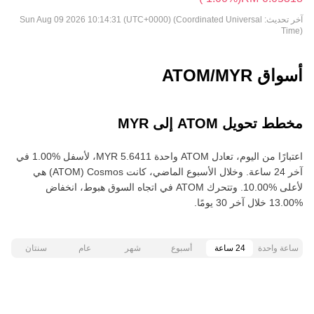
آخر تحديث:
Sun Aug 09 2026 10:14:31 (UTC+0000) (Coordinated Universal
Time)
أسواق ATOM/MYR
مخطط تحويل ATOM إلى MYR
اعتبارًا من اليوم، تعادل ATOM واحدة ‏‎‏‎5.6411‏‏ MYR‏، لأسفل‏ ‏‎1.00‎%‎‏ في
آخر 24 ساعة. وخلال الأسبوع الماضي، كانت Cosmos‏ (ATOM) هي
لأعلى‏ ‏‎10.00‎%‎‏. وتتحرك ATOM في اتجاه السوق هبوط‏، انخفاض‏
ساعة واحدة
24 ساعة
أسبوع
شهر
عام
سنتان