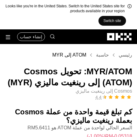
Looks like you're in the United States. Switch to the United States site for
products available in your region.
Switch site
التخطي إلى المحتوى الأساسي
إنشاء حساب
رئيسي
حاسبة
ATOM إلى MYR
‏ATOM/‏MYR: تحويل ‏Cosmos
(‏ATOM) إلى ‏رينغيت ماليزي (‏MYR)
Cosmos إلى رينغيت ماليزي
كم تبلغ قيمة واحدة من عملة ‏Cosmos
بعملة ‏رينغيت ماليزي؟
السعر الحالي لواحدة من عملة ATOM هو ‏‎‏‎5.6411‏‏RM‏
(‏‎‎-1.00‎%‎‏)