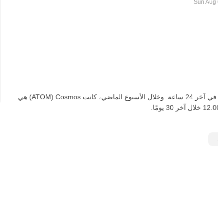
اعتبارًا من اليوم، تعادل ATOM واحدة ‏‎‏‎16.4220‏‏ BOB‏، لأعلى‏ ‏‎0.00‎%‎‏ في آخر 24 ساعة. وخلال الأسبوع الماضي، كانت Cosmos‏ (ATOM) هي