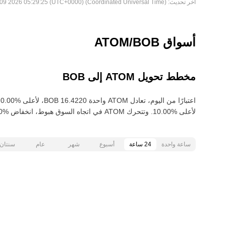
آخر تحديث:
Sun Aug 09 2026 05:29:25 (UTC+0000) (Coordinated Universal Time)
أسواق ATOM/BOB
مخطط تحويل ATOM إلى BOB
لأعلى‏ ‏‎10.00‎%‎‏. وتتحرك ATOM في اتجاه السوق هبوط‏، انخفاض‏ ‏‎12.00‎%‎‏ خلال آخر 30 يومًا.
ساعة واحدة
24 ساعة
أسبوع
شهر
عام
سنتان