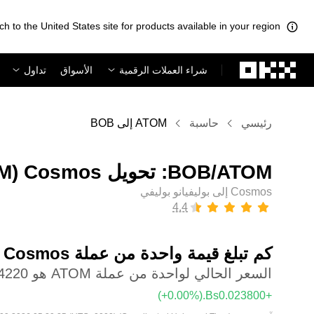
ch to the United States site for products available in your region.
لتخطي إلى المحتوى الأساسي
شراء العملات الرقمية
الأسواق
تداول
رئيسي
حاسبة
ATOM إلى BOB
Cosmos إلى بوليفيانو بوليفي
كم تبلغ قيمة واحدة من عملة ‏Cosmos بعملة ‏بوليفيانو بوليفي؟
السعر الحالي لواحدة من عملة ATOM هو ‏‎‏‎16.4220‏‏Bs.‏
(‏‎+0.00‎%‎‏)