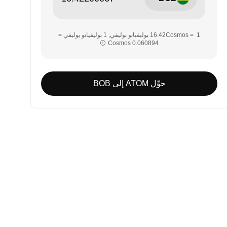
‏‏1 Cosmos = ‎‏‎16.42‏ بوليفيانو بوليفي‏, ‎‏1 بوليفيانو بوليفي =
حوِّل ATOM إلى BOB