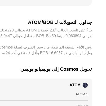
تمنع إزالة الفروقات بالكامل.
جداول التحويلات لـ ATOM/BOB
حوالي ‏‏‎0.060894‏، بينما 50 ‏Bs. ‏BOB ستعادل حوالي ‏‏‎3.0447‏. توفر هذه الأرقام مؤشرًا لسعر الصرف بين ‏BOB و‏ATOM، وقد يختلف المبلغ الدقيق حسب تقلُّبات السوق.
بوليفيانو بوليفي هو ‏‎16.6957‏‏ BOB وأقل قيمة في آخر 24 ساعة هي ‏‎16.3030‏‏ BOB.
تحويل ‏Cosmos إلى ‏بوليفيانو بوليفي
ATOM