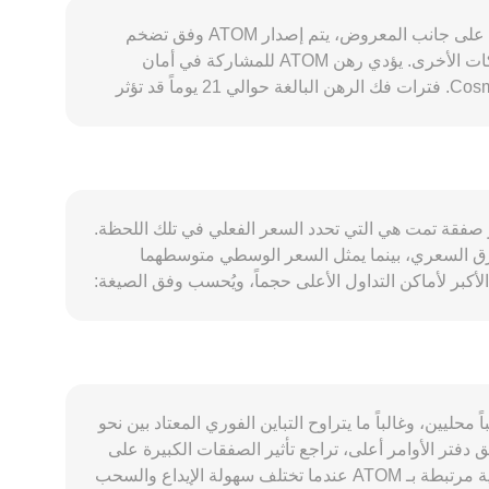
يتحدد نطاق حركة conversion rate لزوج ATOM/BOB عبر مزيج من عوامل خاصة بشبكة Cosmos Hub وعوامل سوقية أوسع. على جانب المعروض، يتم إصدار ATOM وفق تضخم
ديناميكي يتراوح عادة بين نحو 7% و20% بحسب نسبة التجميد في الشبكة، ولا توجد عمليات «تنصيف» دورية كما في بعض الشبكات الأخرى. يؤدي رهن ATOM للمشاركة في أمان
الشبكة إلى قفل جزء كبير من المعروض وتخفيف ضغط البيع، بينما تبقى آليات الحرق محدودة وغير مركزية في تصميم Cosmos Hub. فترات فك الرهن البالغة حوالي 21 يوماً قد تؤثر
في السيولة المتاحة عند حدوث صدمات سعرية. على جانب الطلب، يرتبط ATOM بنشاط منظومة Cosmos الأوسع من خلال بروتوكول IBC الذي يزيد استخدام الشبكات المتداخلة،
إضافة إلى Replicated Security (الأمن المُشترك) الذي يتيح لسلاسل مستهلكة الاستفادة من مدققي Cosmos Hub، ما يدعم دور ATOM كأصل رهن وحوكمة. كما تسهم تطبيقات DeFi
القائمة على Cosmos وسلاسل مثل Osmosis في خلق حالات استخدام كضمان أو لتوفير السيولة، بما في ذلك المشتقات السائلة مثل stATOM، وهو ما قد يعزز الطلب في فترات نمو
النشاط على السلسلة. تتأثر تحركات ATOM قصيرة الأجل عادة باتجاه بيتكوين وبمزاج المخاطرة العام، فيما يعكس طرف BOB قوة البوليفيانو وتوفّر السيولة المحلية؛ ومع أن BOB عملة
ت التنظيمية، مثل سياسات الجهات الرقابية تجاه الرهن
فيذ؛ أي إن آخر صفقة تمت هي التي تحدد السعر الفعلي في تلك اللحظة.
والعوائد، أو قرارات الإدراج على المنصات الكبرى، أو المواقف الإقليمية من تداول الأصول الرقمية، قد تحفز تحركات مفاجئة في ATOM/BOB، خصوصاً في أسواق ذات قيود على قنوات
ض شراء وأفضل عرض بيع الفارق السعري، بينما يمثل السعر الوسطي متوسطهما
التحويل. أخيراً، تضيف الديناميكيات الفنية طبقة من التقلبات، بما في ذلك معدلات التمويل في العقود الدائمة، تواريخ إقفال خيارات ATOM، وتدفقات الحيتان على السلسلة أو بين
صات متعددة، يعتمد مقدمو المؤشرات على متوسط السعر المرجّح بالحجم (VWAP) لمنح الوزن الأكبر لأماكن التداول الأعلى حجماً، ويُحسب وفق الصيغة:
VWAP = Σ(Price_i × Volume_i) / Σ Volume_i. في التحويلات البسيطة، يمكن التعبير عن العملية حسابياً كالتالي: قيمة BOB = كمية ATOM × conversion rate، وبالعكس فإن كمية
ATOM = قيمة BOB ÷ conversion rate. إذا كان لـ ATOM سيولة ملحوظة على منصات تداول لامركزية في منظومة Cosmos مثل Osmosis، فإن التسعير قد يتبع نموذج صانع السوق
ي ذي حاصل الضرب الثابت حيث x × y = k، ويُستنتج السعر اللحظي من نسبة الأرصدة في مجمع السيولة بحيث السعر ≈ y/x، ما يعني أن الصفقات الكبيرة تغير التوازن وترفع أو
رضاً وطلباً محليين، وغالباً ما يتراوح التباين الفوري المعتاد بين نحو
عمق دفتر الأوامر أعلى، تراجع تأثير الصفقات الكبيرة على
السعر، بينما يؤدي العمق المحدود إلى انزلاق سعري أكبر وتباين أوضح عن السعر «الإجماعي». قد تنشأ فروقات جغرافية وتنظيمية مرتبطة بـ ATOM عندما تختلف سهولة الإيداع والسحب