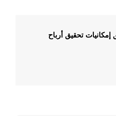
ملات الرقمية على OKX وأطلق إمكانيات تحقيق أرباح