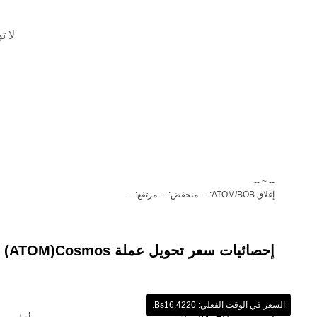
لا ت
‏-- ~ ‎--‏
إغلاق ATOM/BOB: --
منخفض: --
مرتفع: --
إحصائيات سعر تحويل عملة ‏Cosmos(‏ATOM) إلى عملة ‏بوليفيانو بوليفي (‏BOB)
السعر في الوقت الفعلي: ‏‎‏‎16.4220‏‏Bs.‏