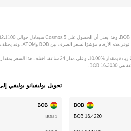
المراجحة بين المنصات على تقليص هذه الفروقات بمرور الوقت عبر شراء ATOM حيث ي
تحويل ‏بوليفيانو بوليفي إلى ‏osmos
BOB
BOB