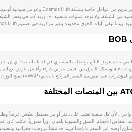
 المحلية ورسوم التحويل يمكن أن ينعكس على التسعير الفوري. التطورا
conv لزوج ATOM/BOB السعر الذي يلتقي عنده عرض البائع مع طلب المشتري في لحظة التن
يتكون دفتر الأوامر من عروض الشراء (bids) وعروض البيع (asks)، ويشكل الفرق بين أفضل عر
ويُستخدم مرجعاً تقديرياً. عبر من
الآل
conversion  لزوج ATOM/BOB بين منصة وأخرى لأن كل منصة تعتمد على دفتر أوامر مستقل يعكس ع
ع عند انخفاض الأحجام. العمق والسيولة يلعبان دوراً محورياً؛ فكلما كان 