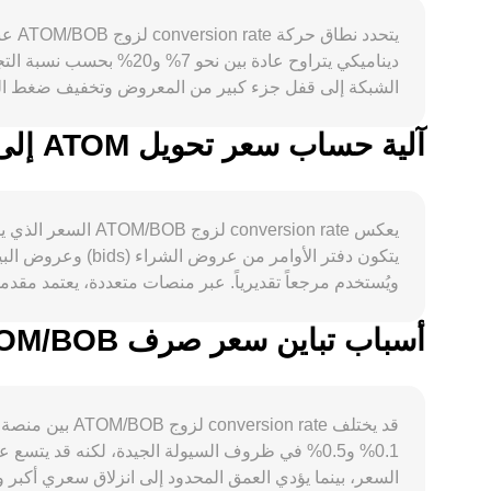
آلية حساب سعر تحويل ATOM إلى BOB
مستقرة نسبياً مقابل الدولار، فإن اختلاف ظروف السيولة
يعكس ersion rate
المنصات، وكلها قد تغيّر توازن السيولة وتؤثر في conversion rate في المدى القصير.
أسباب تباين سعر صرف ATOM/BOB بين المنصات المختلفة
تخفض السعر وفق عمق المجمع.
قد يختلف rate
0.1% و0.5% في ظروف السيولة الجيدة، لكنه قد يتس