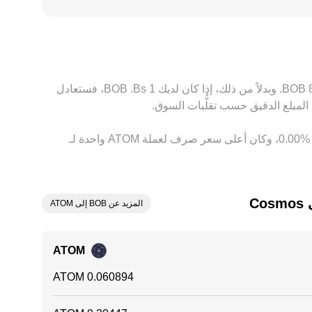
أو تتباين القيود على تحويلات الأصول الرقمية، ما قد يضيف علاوة أو خصماً محلياً عند التسعير مقابل BOB. كذلك، تعتمد عدة منصات على تسعير ATOM مقابل USDT أولاً، ثم تحويل
القيمة إلى BOB، وبما أن USDT قد يتداول أحياناً بعلاوة أو خصم طفيفين مقابل العملات الورقية، فإن هذا الأساس ينعكس على السعر النهائي المقتبس لزوج ATOM/BOB. يعمل نشاط
كون أرخص وبيعه حيث يكون أغلى، إلا أن تكاليف التحويل، الحدود التنظيمية، وفترات التأكيد قد
بناءً على السعر الحالي، تُقدَّر قيمة 1 ‏ATOM بحوالي ‏‏‎16.4220‏ ‏BOB. وهذا يعني أن الحصول على 5 ‏Cosmos سيعادل حوالي ‏‏‎82.1100‏ ‏BOB. وبدلاً من ذلك، إذا كان لديك 1 ‏Bs. ‏BOB، فستعادل
وفي الأيام السبعة الماضية، فإن سعر الصرف لعملة ‏Cosmos ‏زيادة بمقدار ‏‏‎10.00‎%‎‏. وعلى مدار 24 ساعة، اختلف هذا السعر بمقدار ‏‎0.00‎%‎‏، وكان أعلى سعر صرف لعملة ATOM واحدة لـ
C
المزيد عن BOB إلى ATOM
ATOM