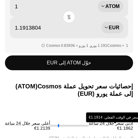
ATOM
EUR
حوِّل ATOM إلى EUR
إحصائيات سعر تحويل عملة ‏Cosmos(‏ATOM)
إلى عملة ‏يورو (‏EUR)
ر في الوقت الفعلي: ‏‎‏‎1.1914‏‏€‏
أدنى سعر خلال 24 ساعة
أعلى سعر خلال 24 ساعة