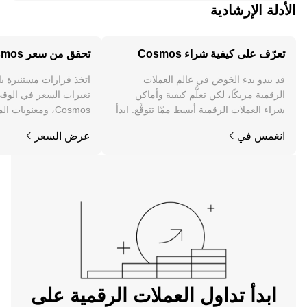
الأدلة الإرشادية
تعرّف على كيفية شراء Cosmos
تحقق من سعر Cosmos
قد يبدو بدء الخوض في عالم العملات
اتخذ قرارات مستنيرة ب
الرقمية مربكًا، لكن تعلُّم كيفية وأماكن
تغيرات السعر في الوقت
شراء العملات الرقمية أبسط ممّا تتوقَّع. ابدأ
Cosmos، ومعنويات 
رحلتك على تطبيق OKX للجوال، أو هنا على
والمزيد.
انغمس في
عرض السعر
الويب.
ابدأ تداول العملات الرقمية على