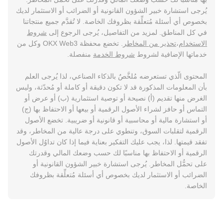
يُرجى استشارة خبير الشؤون القانونية أو الضرائب أو الاستثمار لديك
بخصوص أي أسئلة مُتعلِّقة بظروفك الخاصة. لا تُقدَّم جميع منتجاتنا
في كل المناطق. لمزيد من التفاصيل، يُرجى الرجوع إلى
شروط
الاستخدام
،
تحذير من المخاطر
. تخضع محفظة OKX Web3 وكل من
خدماتها الإضافية لشروط
شروط الخدمة
منفصلة.
المحتوى الّذي تستعرضه مُلخَّصٌ بالذكاء الصناعي، لذا يُرجى العلم
بأن المعلومات المذكورة قد لا تكون دقيقة أو كاملة أو مُحدّثة، وليس
الغرض منها تقديم (أ) نصيحة أو توصية استثمارية (ب) أو عرض أو
التماس أو حافز لشراء الأصول الرقمية أو بيعها أو الاحتفاظ بها (ج)
أو استشارة مالية أو محاسبية أو قانونية أو ضريبية. تخضع الأصول
الرقمية لتقلبات السوق، وتنطوي على درجة عالية من المخاطر، وقد
تفقد قيمتها. لذا، يجب عليك التفكير بعناية فيما إذا كان تداوُل الأصول
الرقمية أو الاحتفاظ بها مناسبًا لك حسب وضعك المالي وقدرتك
على تحمُّل المخاطر. يُرجى استشارة خبير الشؤون القانونية أو
الضرائب أو الاستثمار لديك بخصوص أي أسئلة مُتعلِّقة بظروفك
الخاصة.