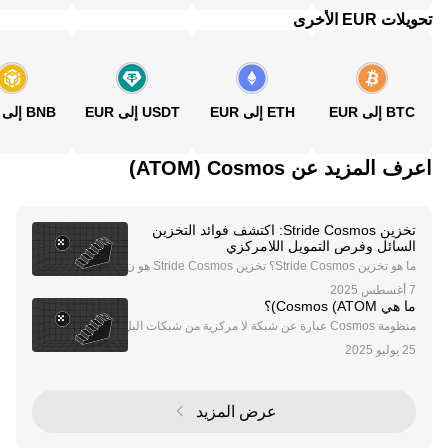
تحويلات EUR الأخرى
BTC إلى EUR
ETH إلى EUR
USDT إلى EUR
BNB إلى EUR
اعرف المزيد عن‏ Cosmos (‏ATOM)
تخزين Stride Cosmos: اكتشف فوائد التخزين
السائل وفرص التمويل اللامركزي
ما هو تخزين Stride Cosmos؟ تخزين Stride Cosmos هو ن
هج ثوري للتخزين داخل نظام Cosmos البيئي، مدعوم ببروتو
كول التخزين السائل Stride. يتيح هذا الحل المبتكر للمستخ
ما هي Cosmos (ATOM)؟
دمين تخزين رموزهم مع الحفاظ على السيولة م
منظومة Cosmos عبارة عن شبكة لا مركزية من شبكات البل
وكشين المستقلة. وتتميز شبكات بلوكشين Cosmos، والتي
تسمى أيضًا "Zones"، بميزة التوازن وتوافقية التشغيل وقابل
ة للتطوير بشكل كبير. ولهذا السبب، يشير فري
عرض المزيد