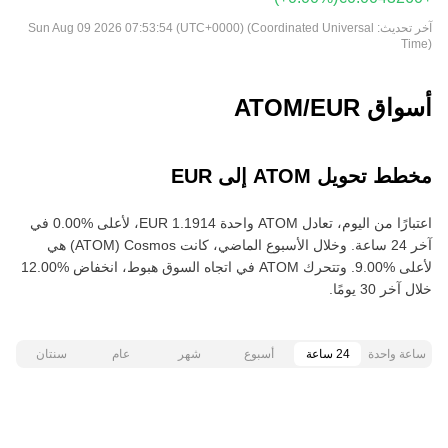
آخر تحديث:
Sun Aug 09 2026 07:53:54 (UTC+0000) (Coordinated Universal
Time)
أسواق ATOM/EUR
مخطط تحويل ATOM إلى EUR
اعتبارًا من اليوم، تعادل ATOM واحدة ‏‎‏‎1.1914‏‏ EUR‏، لأعلى‏ ‏‎0.00‎%‎‏ في
آخر 24 ساعة. وخلال الأسبوع الماضي، كانت Cosmos‏ (ATOM) هي
خلال آخر 30 يومًا.
ساعة واحدة
24 ساعة
أسبوع
شهر
عام
سنتان