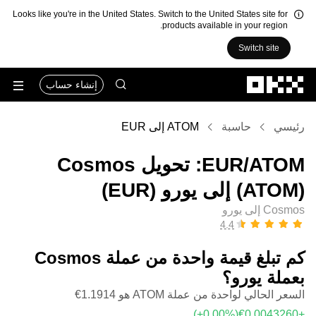
Looks like you're in the United States. Switch to the United States site for
products available in your region.
Switch site
التخطي إلى المحتوى الأساسي
إنشاء حساب
رئيسي
حاسبة
ATOM إلى EUR
‏ATOM/‏EUR: تحويل ‏Cosmos
(‏ATOM) إلى ‏يورو (‏EUR)
Cosmos إلى يورو
كم تبلغ قيمة واحدة من عملة ‏Cosmos
بعملة ‏يورو؟
السعر الحالي لواحدة من عملة ATOM هو ‏‎‏‎1.1914‏‏€‏
(‏‎+0.00‎%‎‏)