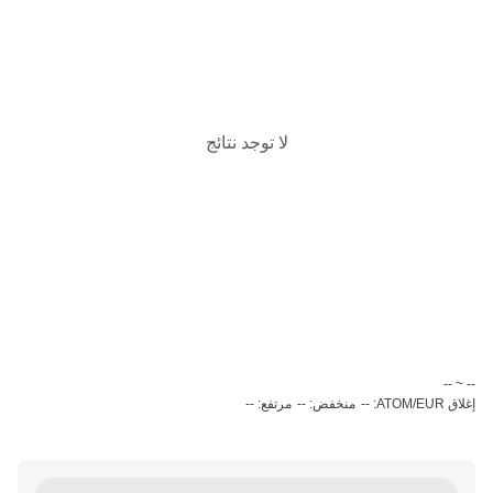
لا توجد نتائج
‏-- ~ ‎--‏
إغلاق ATOM/EUR: --
منخفض: --
مرتفع: --