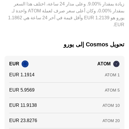
‏زيادة بمقدار ‏‏‎9.00‎%‎‏. وعلى مدار 24 ساعة، اختلف هذا السعر
الرسوم، فروق السيولة، وفترات التحقق، ما يُبقي على فروق
بسيطة قائمة بين المنصات.
بمقدار ‏‎0.00‎%‎‏، وكان أعلى سعر صرف لعملة ATOM واحدة لـ
EUR.
تحويل ‏Cosmos إلى ‏يورو
EUR
ATOM