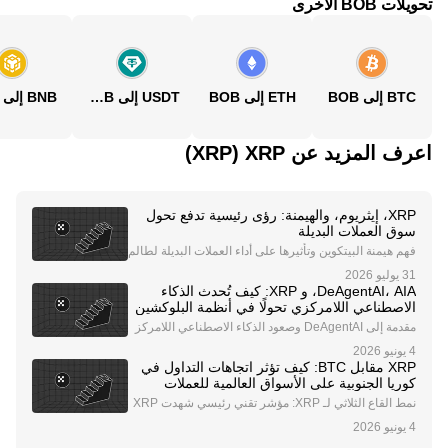
تحويلات BOB الأخرى
BTC إلى BOB
ETH إلى BOB
USDT إلى BOB
BNB إلى BOB
اعرف المزيد عن‏ XRP (‏XRP)
XRP، إيثريوم، والهيمنة: رؤى رئيسية تدفع تحول
سوق العملات البديلة
فهم هيمنة البيتكوين وتأثيرها على أداء العملات البديلة لطالم
ا كانت هيمنة البيتكوين مقياسًا حاسمًا لفهم اتجاهات سوق ال
عملات الرقمية. تاريخيًا، تعكس هيمنة البيتكوين النسبة المئو
DeAgentAI، AIA، و XRP: كيف تُحدث الذكاء
ية من إجمالي القيمة السوقي
الاصطناعي اللامركزي تحولًا في أنظمة البلوكشين
مقدمة إلى DeAgentAI وصعود الذكاء الاصطناعي اللامركز
ي إن تقارب تقنية البلوكشين والذكاء الاصطناعي (AI) يُحدث
ثورة في مشهد التكنولوجيا، مما يؤدي إلى ظهور مشاريع مبت
XRP مقابل BTC: كيف تؤثر اتجاهات التداول في
كرة تعيد تشكيل كيفية تفاعلنا مع الأنظمة
كوريا الجنوبية على الأسواق العالمية للعملات
المشفرة
نمط القاع الثلاثي لـ XRP: مؤشر تقني رئيسي شهدت XRP
مؤخرًا تشكيل نمط القاع الثلاثي ضمن منطقة الطلب بين 2.
10 و2.15 دولار، مما يشير إلى احتمال انعكاس صعودي. يشي