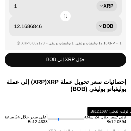
XRP
BOB
حوِّل XRP إلى BOB
إحصائيات سعر تحويل عملة ‏XRP(‏XRP) إلى عملة
‏بوليفيانو بوليفي (‏BOB)
الفعلي: ‏‎‏‎12.1687‏‏Bs.‏
أدنى سعر خلال 24 ساعة
أعلى سعر خلال 24 ساعة