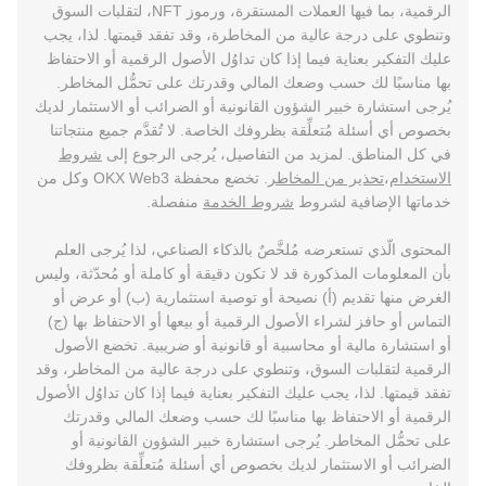
الرقمية، بما فيها العملات المستقرة، ورموز NFT، لتقلبات السوق
وتنطوي على درجة عالية من المخاطرة، وقد تفقد قيمتها. لذا، يجب
عليك التفكير بعناية فيما إذا كان تداوُل الأصول الرقمية أو الاحتفاظ
بها مناسبًا لك حسب وضعك المالي وقدرتك على تحمُّل المخاطر.
يُرجى استشارة خبير الشؤون القانونية أو الضرائب أو الاستثمار لديك
بخصوص أي أسئلة مُتعلِّقة بظروفك الخاصة. لا تُقدَّم جميع منتجاتنا
في كل المناطق. لمزيد من التفاصيل، يُرجى الرجوع إلى
شروط
الاستخدام
،
تحذير من المخاطر
. تخضع محفظة OKX Web3 وكل من
خدماتها الإضافية لشروط
شروط الخدمة
منفصلة.
المحتوى الّذي تستعرضه مُلخَّصٌ بالذكاء الصناعي، لذا يُرجى العلم
بأن المعلومات المذكورة قد لا تكون دقيقة أو كاملة أو مُحدّثة، وليس
الغرض منها تقديم (أ) نصيحة أو توصية استثمارية (ب) أو عرض أو
التماس أو حافز لشراء الأصول الرقمية أو بيعها أو الاحتفاظ بها (ج)
أو استشارة مالية أو محاسبية أو قانونية أو ضريبية. تخضع الأصول
الرقمية لتقلبات السوق، وتنطوي على درجة عالية من المخاطر، وقد
تفقد قيمتها. لذا، يجب عليك التفكير بعناية فيما إذا كان تداوُل الأصول
الرقمية أو الاحتفاظ بها مناسبًا لك حسب وضعك المالي وقدرتك
على تحمُّل المخاطر. يُرجى استشارة خبير الشؤون القانونية أو
الضرائب أو الاستثمار لديك بخصوص أي أسئلة مُتعلِّقة بظروفك