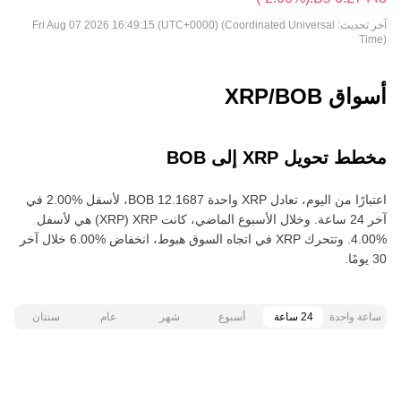
آخر تحديث:
Fri Aug 07 2026 16:49:15 (UTC+0000) (Coordinated Universal
Time)
أسواق XRP/BOB
مخطط تحويل XRP إلى BOB
اعتبارًا من اليوم، تعادل XRP واحدة ‏‎‏‎12.1687‏‏ BOB‏، لأسفل‏ ‏‎2.00‎%‎‏ في
آخر 24 ساعة. وخلال الأسبوع الماضي، كانت XRP‏ (XRP) هي لأسفل‏
‏‎4.00‎%‎‏. وتتحرك XRP في اتجاه السوق هبوط‏، انخفاض‏ ‏‎6.00‎%‎‏ خلال آخر
30 يومًا.
ساعة واحدة
24 ساعة
أسبوع
شهر
عام
سنتان