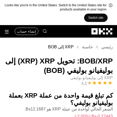
Looks like you're in the United States. Switch to the United States site for
products available in your region.
Switch site
التخطي إلى المحتوى الأساسي
إنشاء حساب
رئيسي
حاسبة
XRP إلى BOB
‏XRP/‏BOB: تحويل ‏XRP (‏XRP) إلى
‏بوليفيانو بوليفي (‏BOB)
XRP إلى بوليفيانو بوليفي
كم تبلغ قيمة واحدة من عملة ‏XRP بعملة
‏بوليفيانو بوليفي؟
السعر الحالي لواحدة من عملة XRP هو ‏‎‏‎12.1687‏‏Bs.‏
(‏‎‎-2.00‎%‎‏)