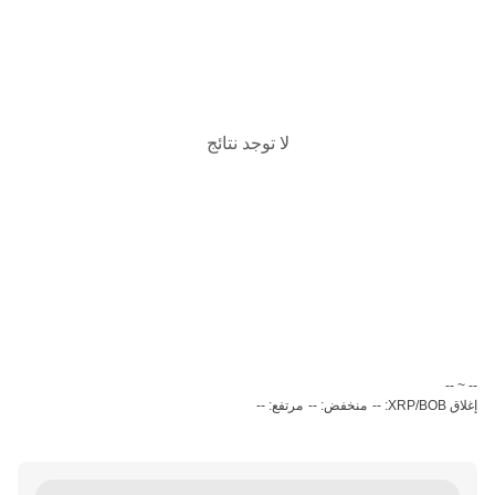
لا توجد نتائج
‏-- ~ ‎--‏
إغلاق XRP/BOB: --
منخفض: --
مرتفع: --