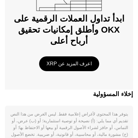
ابدأ تداول العملات الرقمية على
OKX وأطلق إمكانيات تحقيق
أرباح أعلى
اعرف المزيد عن XRP
إخلاء المسؤولية
يتوفر هذا المحتوى لأغراض إعلامية فقط. ليس الغرض من هذا النص
تقديم أي مما يلي: (أ) نصيحة أو توصية استثمارية؛ أو (ب) عرض، أو
التماس، أو حافز لشراء الأصول الرقمية أو بيعها أو الاحتفاظ بها؛ أو
(ج) مشورة مالية، أو محاسبية، أو قانونية، أو ضريبية. تخضع الأصول