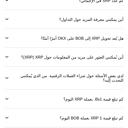
كم عدد XRP في الإجمالي؟
أين يمكنني معرفة المزيد حول التداول؟
هل يُعد تحويل XRP إلى BOB على OKX أمرًا آمنًا؟
أين يُمكنني العثور على مزيد من المعلومات حول ‏XRP (‏XRP)؟
لدي بعض الأسئلة حول شراء العملات الرقمية. من الذي يُمكنني
التحدث إليه؟
كم تبلغ قيمة 1‏Bs. بعملة ‏XRP اليوم؟
كم تبلغ قيمة 1 ‏XRP بعملة ‏BOB اليوم؟