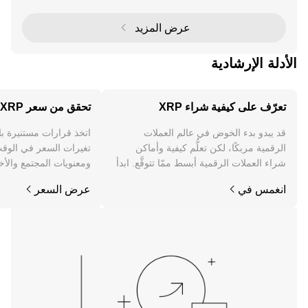
ر هذا المؤشر التقني على الإطار الزمني العال
عرض المزيد
الأدلة الإرشادية
تعرّف على كيفية شراء XRP
تحقق من سعر XRP
قد يبدو بدء الخوض في عالم العملات
اتخذ قرارات مستنيرة ب
الرقمية مربكًا، لكن تعلُّم كيفية وأماكن
شراء العملات الرقمية أبسط ممّا تتوقَّع. ابدأ
ومعنويات المجتمع والأخب
رحلتك على تطبيق OKX للجوال، أو هنا على
انغمس في
عرض السعر
الويب.