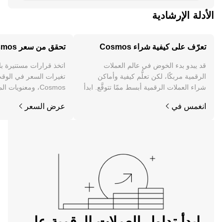
الأدلة الإرشادية
تعرّف على كيفية شراء Cosmos
تحقق من سعر Cosmos
قد يبدو بدء الخوض في عالم العملات
اتخذ قرارات مستنيرة ب
الرقمية مربكًا، لكن تعلُّم كيفية وأماكن
تغيرات السعر في الوقت
شراء العملات الرقمية أبسط ممّا تتوقَّع. ابدأ
Cosmos، ومعنويات 
رحلتك على تطبيق OKX للجوال، أو هنا على
والمزيد.
انغمس في
عرض السعر
الويب.
ابدأ تداول العملات الرقمية على