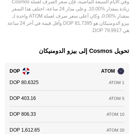
وفي الأيام السبعة الماضية، فإن سعر الصرف لعملة ‏Cosmos
بسبب تكاليف التحويل، أزمنة السحب والإيداع، وحدود السيولة، لذا
مباشرة في معدل التحويل ATOM/DOP.
‏زيادة بمقدار ‏‏‎10.00‎%‎‏. وعلى مدار 24 ساعة، اختلف هذا السعر
تبقى فروقات بسيطة قائمة عبر المنصات بشكل مستمر.
بمقدار ‏‎0.00‎%‎‏، وكان أعلى سعر صرف لعملة ATOM واحدة لـ
بيزو الدومنيكان هو ‏‎81.7395‏‏ DOP وأقل قيمة في آخر 24 ساعة
هي ‏‎79.9917‏‏ DOP.
تحويل ‏Cosmos إلى ‏بيزو الدومنيكان
DOP
ATOM