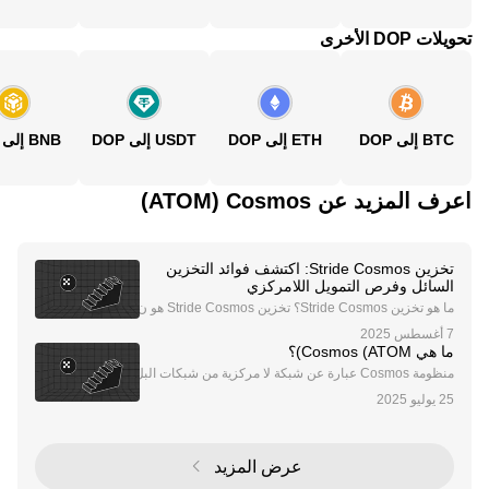
تحويلات DOP الأخرى
BTC إلى DOP
ETH إلى DOP
USDT إلى DOP
BNB إلى DOP
اعرف المزيد عن‏ Cosmos (‏ATOM)
تخزين Stride Cosmos: اكتشف فوائد التخزين
السائل وفرص التمويل اللامركزي
ما هو تخزين Stride Cosmos؟ تخزين Stride Cosmos هو ن
هج ثوري للتخزين داخل نظام Cosmos البيئي، مدعوم ببروتو
كول التخزين السائل Stride. يتيح هذا الحل المبتكر للمستخ
ما هي Cosmos (ATOM)؟
دمين تخزين رموزهم مع الحفاظ على السيولة م
منظومة Cosmos عبارة عن شبكة لا مركزية من شبكات البل
وكشين المستقلة. وتتميز شبكات بلوكشين Cosmos، والتي
تسمى أيضًا "Zones"، بميزة التوازن وتوافقية التشغيل وقابل
ة للتطوير بشكل كبير. ولهذا السبب، يشير فري
عرض المزيد