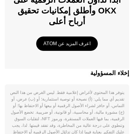
OKX وأطلق إمكانيات تحقيق
أرباح أعلى
اعرف المزيد عن ATOM
إخلاء المسؤولية
يتوفر هذا المحتوى لأغراض إعلامية فقط. ليس الغرض من هذا النص
تقديم أي مما يلي: (أ) نصيحة أو توصية استثمارية؛ أو (ب) عرض، أو
التماس، أو حافز لشراء الأصول الرقمية أو بيعها أو الاحتفاظ بها؛ أو
(ج) مشورة مالية، أو محاسبية، أو قانونية، أو ضريبية. تخضع الأصول
الرقمية، بما فيها العملات المستقرة، ورموز NFT، لتقلبات السوق
وتنطوي على درجة عالية من المخاطرة، وقد تفقد قيمتها. لذا، يجب
عليك التفكير بعناية فيما إذا كان تداوُل الأصول الرقمية أو الاحتفاظ