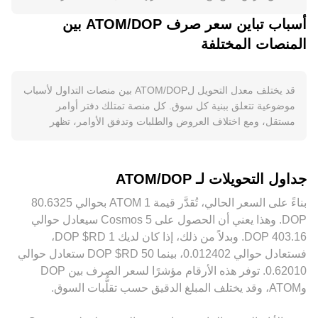
وأفضل عروض البيع ترسم نطاق التداول اللحظي، والفارق بينهما هو
حوكمة أو سياسات رسوم محددة، ما يؤثر على المعروض الفعّال.
أسباب تباين سعر صرف ATOM/DOP بين
السبريد، بينما يُعد السعر الوسطي بينهما مرجعاً شائعاً. عبر منصات
على جانب الطلب، يرتبط ATOM بصحة منظومة Cosmos الأوسع:
المنصات المختلفة
متعددة، يقوم مجمّعو البيانات باحتساب متوسط السعر المرجّح
اعتماد Interchain Security لتمكين سلاسل تابعة من الاستفادة من
بالحجم (VWAP) لإعطاء وزن أكبر للأماكن ذات السيولة المرتفعة،
أمن Cosmos Hub، ونشاط IBC عبر سلاسل مثل Osmosis
وفق الصيغة: VWAP = Σ(Price_i × Volume_i) / Σ Volume_i.
وNeutron، وزيادة استخدام ATOM في الرسوم والحكومة، كلها
حساب التحويل بسيط عند التنفيذ: قيمة DOP الناتجة = كمية ATOM
قد يختلف معدل التحويل لATOM/DOP بين منصات التداول لأسباب
ترفع الطلب الفعلي. كما يمكن أن يعزّز نمو بروتوكولات DeFi
× معدل التحويل، وبالعكس كمية ATOM = قيمة DOP ÷ معدل
موضوعية تتعلق ببنية كل سوق. كل منصة تمتلك دفتر أوامر
المرتبطة بـCosmos واستخدام ATOM كضمان أو في حوافز
التحويل. إذا كان لATOM سيولة ملحوظة على منصات التداول
مستقل، ومع اختلاف العروض والطلبات وتدفق الأوامر، تظهر
السيولة من الحاجة إليه، ما ينعكس على معدل التحويل مقابل DOP.
اللامركزي مثل Osmosis، فقد يلعب نموذج صانع السوق الآلي دوراً
فروقات لحظية عادةً ضمن نطاق 0.1% إلى 0.5% في الظروف
من ناحية الارتباطات الكلية، يتحرك ATOM غالباً مع اتجاه Bitcoin
في تحديد السعر المحلي، حيث يحافظ على ثابت السيولة عبر
الطبيعية، لكنها قد تتسع عند انخفاض السيولة أو ارتفاع التقلب. عمق
في المدى القصير، إذ تؤثر تحركات BTC واسعة النطاق على شهية
المعادلة x × y = k، ويكون السعر اللحظي تقريباً مساوياً y/x بين
السيولة مهم؛ فالأوامر الكبيرة تُحدث أثراً سعرياً أقل على المنصات
المخاطرة في التشفير ككل. قوة أو ضعف عملة DOP المحلية،
جداول التحويلات لـ ATOM/DOP
احتياطيات زوج السيولة. هذه المدخلات—دفاتر الأوامر، VWAP عبر
ذات العمق العالي، بينما تزيد من التذبذب على المنصات الصغيرة.
وتغيّرات أسعار الفائدة العالمية، وميل المستثمرين إلى المخاطرة أو
منصات مركزية، وتس定ير AMM على DEX—تتداخل لتشكيل
قد تظهر علاوات أو خصومات جغرافية أو تنظيمية داخل أسواق تتأثر
الابتعاد عنها، كلها عوامل تترك بصمتها على معدل التحويل
معدل التحويل المعروض لATOM/DOP على أي واجهة تحويل.
بمواقف محلية تجاه ATOM أو قيود رأس المال، ما ينعكس على
ATOM/DOP. الأحداث التنظيمية ذات الصلة تشمل مواقف الجهات
‏DOP. وهذا يعني أن الحصول على 5 ‏Cosmos سيعادل حوالي
التسعير مقابل DOP. في كثير من الحالات يُسعَّر ATOM أساساً
الأمريكية من برامج الـstaking، وإشارات إنفاذ ذكرت ATOM في
‏‏‎403.16‏ ‏DOP. وبدلاً من ذلك، إذا كان لديك 1 ‏RD$ ‏DOP،
مقابل USDT، ثم يُحوَّل السعر إلى DOP، وأي انحراف في تسعير
بعض القضايا، وقرارات إدراج أو تعليق التداول على منصات كبيرة،
فستعادل حوالي ‏‏‎0.012402‏، بينما 50 ‏RD$ ‏DOP ستعادل حوالي
USDT مقابل DOP—ولو كان طفيفاً—يتغذى مباشرة في معدل
وكلها قد تغيّر السيولة والتدفقات سريعاً. أخيراً، العوامل الفنية مثل
‏‏‎0.62010‏. توفر هذه الأرقام مؤشرًا لسعر الصرف بين ‏DOP
التحويل لATOM/DOP. يقوم المتداولون والشركات المتخصصة
معدلات التمويل في العقود الدائمة لATOM، تواريخ انتهاء خيارات
و‏ATOM، وقد يختلف المبلغ الدقيق حسب تقلُّبات السوق.
بعمليات المراجحة لتقليص هذه الفروقات عبر شراء ATOM في
المشتقات، وتحوّلات كبار الحائزين على السلسلة أو عبر البورصات،
المنصة الأرخص وبيعها في الأغلى، لكن المراجحة ليست مثالية
تضيف تقلبات قصيرة الأجل فوق هذه المحرّكات الأساسية، وتنعكس