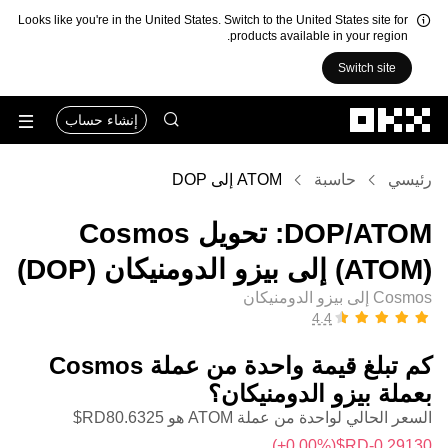
Looks like you're in the United States. Switch to the United States site for
products available in your region.
Switch site
التخطي إلى المحتوى الأساسي
إنشاء حساب
رئيسي
حاسبة
ATOM إلى DOP
‏ATOM/‏DOP: تحويل ‏Cosmos
(‏ATOM) إلى ‏بيزو الدومنيكان (‏DOP)
Cosmos إلى بيزو الدومنيكان
كم تبلغ قيمة واحدة من عملة ‏Cosmos
بعملة ‏بيزو الدومنيكان؟
السعر الحالي لواحدة من عملة ATOM هو ‏‎‏‎80.6325‏‏RD$‏
(‏‎+0.00‎%‎‏)