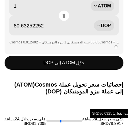
ATOM
DOP
حوِّل ATOM إلى DOP
إحصائيات سعر تحويل عملة ‏Cosmos(‏ATOM)
إلى عملة ‏بيزو الدومنيكان (‏DOP)
‏‎‏‎80.6325‏‏RD$‏
أدنى سعر خلال 24 ساعة
أعلى سعر خلال 24 ساعة