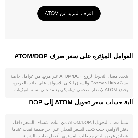
اعرف المزيد عن ATOM
العوامل المؤثرة على سعر صرف ATOM/DOP
يتحدد معدل التحويل لزوج ATOM/DOP عبر مزيج من عوامل خاصة
بشبكة Cosmos Hub والسياق الكلي للأسواق. على جانب العرض،
يخضع ATOM لإصدار تضخمي ديناميكي يعتمد على نسبة التوكينات
المكدّسة، حيث تؤدي معدلات الـstaking المرتفعة إلى خفض معدل
آلية حساب سعر تحويل ATOM إلى DOP
الإصدار، بينما تؤدي معدلات الـstaking المنخفضة إلى زيادته.
الـstaking يقفل كمية كبيرة من ATOM ويقلل ضغط البيع الحر، فيما
تسمح نماذج الـliquid staking بتداول مشتقات مميّزة دون فك
ينشأ معدل التحويل لATOM/DOP من آليات اكتشاف السعر داخل
التوكينات الأساسية، ما يبدّل ديناميكيات السيولة. لا توجد آلية
دفتر الأوامر، حيث يتحدد السعر الفعلي عبر آخر صفقة نُفذت عندما
«تنصيف» لATOM، لكن حوكمة Cosmos Hub تستطيع تعديل
يتطابق عرض البائع مع طلب المشتري. أفضل طلبات الشراء
معلمات الإصدار أو الرسوم، وقد تحدث حرق محدود عبر مقترحات