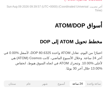
آخر تحديث:
Sun Aug 09 2026 09:39:57 (UTC+0000) (Coordinated Universal
Time)
أسواق ATOM/DOP
مخطط تحويل ATOM إلى DOP
اعتبارًا من اليوم، تعادل ATOM واحدة ‏‎‏‎80.6325‏‏ DOP‏، لأسفل‏ ‏‎0.00‎%‎‏ في
آخر 24 ساعة. وخلال الأسبوع الماضي، كانت Cosmos‏ (ATOM) هي
لأعلى‏ ‏‎10.00‎%‎‏. وتتحرك ATOM في اتجاه السوق هبوط‏، انخفاض‏
ساعة واحدة
24 ساعة
أسبوع
شهر
عام
سنتان