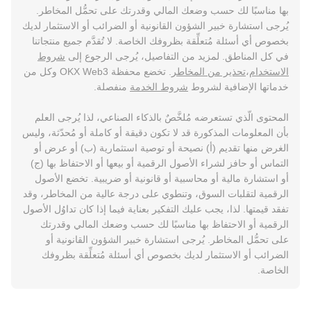
بها مناسبًا لك حسب وضعك المالي وقدرتك على تحمُّل المخاطر.
يُرجى استشارة خبير الشؤون القانونية أو الضرائب أو الاستثمار لديك
بخصوص أي أسئلة مُتعلِّقة بظروفك الخاصة. لا تُقدَّم جميع منتجاتنا
في كل المناطق. لمزيد من التفاصيل، يُرجى الرجوع إلى
شروط
الاستخدام
،
تحذير من المخاطر
. تخضع محفظة OKX Web3 وكل من
خدماتها الإضافية لشروط
شروط الخدمة
منفصلة.
المحتوى الّذي تستعرضه مُلخَّصٌ بالذكاء الصناعي، لذا يُرجى العلم
بأن المعلومات المذكورة قد لا تكون دقيقة أو كاملة أو مُحدّثة، وليس
الغرض منها تقديم (أ) نصيحة أو توصية استثمارية (ب) أو عرض أو
التماس أو حافز لشراء الأصول الرقمية أو بيعها أو الاحتفاظ بها (ج)
أو استشارة مالية أو محاسبية أو قانونية أو ضريبية. تخضع الأصول
الرقمية لتقلبات السوق، وتنطوي على درجة عالية من المخاطر، وقد
تفقد قيمتها. لذا، يجب عليك التفكير بعناية فيما إذا كان تداوُل الأصول
الرقمية أو الاحتفاظ بها مناسبًا لك حسب وضعك المالي وقدرتك
على تحمُّل المخاطر. يُرجى استشارة خبير الشؤون القانونية أو
الضرائب أو الاستثمار لديك بخصوص أي أسئلة مُتعلِّقة بظروفك
الخاصة.