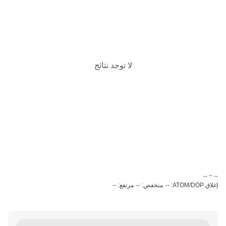
لا توجد نتائج
‏-- ~ ‎--‏
إغلاق ATOM/DOP: --
منخفض: --
مرتفع: --