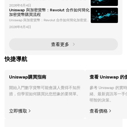
融（DeFi）領域的先驅協議，通過實現無需許可的代幣
p 也持續將最新技術融入其平台，為加密貨幣產業的發
2026年6月4日
交換，徹底改變了加密貨幣領域。然而，其發展過程中
展做出了貢獻，尤其是 去中心化金融 (DeFi)領域。 Uni
Uniswap 與加密貨幣：Revolut 合作如何簡化
也面臨了重大的監管障礙。開發者和更廣泛的加密社群
swap 是
加密貨幣購買流程
一直受到包括美國證券交易委員會（SEC）在內的監管
Uniswap 與加密貨幣：Revolut 合作如何簡化加密貨幣
機構的審查。這些挑戰引發了關於合規性、去中心化以
購買流程 加密貨幣的發展正以前所未有的速度演進，
及 DeFi 未來的關鍵問題。 SEC 對 Uniswap 的調查：
2026年6月4日
而作為領先的去中心化交易所（DEX），Uniswap 正在
關鍵進展 對 Unis
引領這場變革。其最近與位於倫敦的新型銀行 Revolut
的合作，代表著讓加密貨幣更易於全球用戶接觸的重要
一步。本文將深入探討這次合作的細節、對加密貨幣生
查看更多
態系統的影響，以及塑造金融科技（Fintech）和去中
心化金融（DeFi）領
快捷導航
Uniswap購買指南
查看 Uniswap 
開始入門數字貨幣可能會讓人覺得不知所
參考 Uniswap 
措，但學習如何購買比您想象的要簡單。
緒、最新資訊等一手
明智的決策。
立即獲取
查看價格