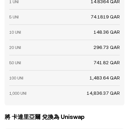
14.8364 QAR
1 UNI
74.1819 QAR
5 UNI
148.36 QAR
10 UNI
296.73 QAR
20 UNI
741.82 QAR
50 UNI
1,483.64 QAR
100 UNI
14,836.37 QAR
1,000 UNI
將 卡達里亞爾 兌換為 Uniswap