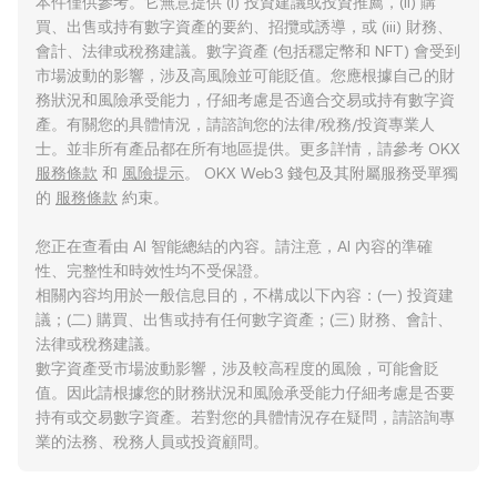
本件僅供參考。它無意提供 (i) 投資建議或投資推薦，(ii) 購
買、出售或持有數字資產的要約、招攬或誘導，或 (iii) 財務、
會計、法律或稅務建議。數字資產 (包括穩定幣和 NFT) 會受到
市場波動的影響，涉及高風險並可能貶值。您應根據自己的財
務狀況和風險承受能力，仔細考慮是否適合交易或持有數字資
產。有關您的具體情況，請諮詢您的法律/稅務/投資專業人
士。並非所有產品都在所有地區提供。更多詳情，請參考 OKX
服務條款
和
風險提示
。 OKX Web3 錢包及其附屬服務受單獨
的
服務條款
約束。
您正在查看由 AI 智能總結的內容。請注意，AI 內容的準確
性、完整性和時效性均不受保證。
相關內容均用於一般信息目的，不構成以下內容：(一) 投資建
議；(二) 購買、出售或持有任何數字資產；(三) 財務、會計、
法律或稅務建議。
數字資產受市場波動影響，涉及較高程度的風險，可能會貶
值。因此請根據您的財務狀況和風險承受能力仔細考慮是否要
持有或交易數字資產。若對您的具體情況存在疑問，請諮詢專
業的法務、稅務人員或投資顧問。