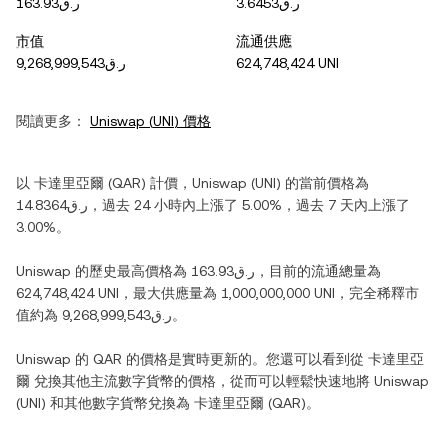
ر.ق3.6453
ر.ق163.93
市值
流通供應
ر.ق9,268,999,543
624,748,424 UNI
閱讀更多：
Uniswap
(
UNI
) 價格
以
卡達里亞爾
(
QAR
) 計價，
Uniswap
(
UNI
) 的當前價格為
ر.ق14.8364
，過去 24 小時內
上漲
了
5.00%
，過去 7 天內
上漲
了
3.00%
。
Uniswap
的歷史最高價格為
ر.ق163.93
，目前的流通總量為
624,748,424 UNI
，最大供應量為
1,000,000,000 UNI
，完全稀釋市
值約為
ر.ق9,268,999,543
。
Uniswap
的
QAR
的價格是實時更新的。您還可以看到從
卡達里亞
爾
兌換其他主流數字貨幣的價格，從而可以輕鬆快速地將
Uniswap
(
UNI
) 和其他數字貨幣兌換為
卡達里亞爾
(
QAR
)。