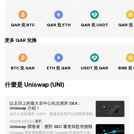
QAR 兌 BTC
QAR 兌 ETH
QAR 兌 USDT
QAR 兌
ִִִִִִִִִִִִִִִִִִִִִִִִִִִִִִִִִִִִִִִִִִִִִִִִ更多 QAR 兌換
BTC 兌 QAR
ETH 兌 QAR
USDT 兌 QAR
BNB 兌
什麼是 Uniswap (UNI)
以太坊上的最大去中心化交易所 DEX：
Uniswap 介紹！
去中心化交易所（DEX） 透過允許用戶以自我管理的
方式與其平台進行交互，提供了中心化的替代方案，從
2025年9月5日
|
新手
而鞏固了其在區塊鏈和加密貨幣行業中的地位。 Unisw
Uniswap 開發者：應對 SEC 審查與監管挑戰
ap 是 DEX 的一個很好的例子。自 2018 年成立以來，
Uniswap 與監管挑戰的介紹 Uniswap 作為去中心化金
Uniswap 已成為全球最大的去中心化交易所。 Uniswa