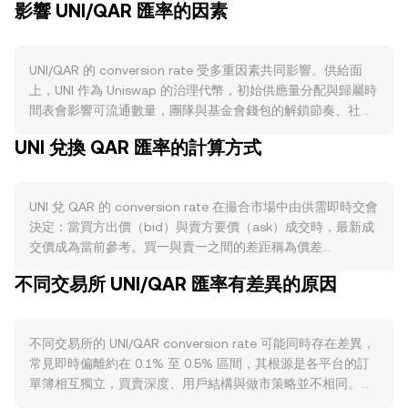
影響 UNI/QAR 匯率的因素
UNI/QAR 的 conversion rate 受多重因素共同影響。供給面
上，UNI 作為 Uniswap 的治理代幣，初始供應量分配與歸屬時
間表會影響可流通數量，團隊與基金會錢包的解鎖節奏、社群
金庫撥款與生態激勵發放都可能在特定時點增加拋壓；UNI 沒
UNI 兌換 QAR 匯率的計算方式
有內建與交易量直接掛鉤的自動燃燒機制，也沒有像比特幣那
樣的「減半」，是否啟用費用分潤或治理質押等機制需經治理
提案表決，這些設計一旦落地會改變市場對代幣需求與持有傾
UNI 兌 QAR 的 conversion rate 在撮合市場中由供需即時交會
向。需求面則取決於 Uniswap 生態活躍度與實際用例：去中
決定：當買方出價（bid）與賣方要價（ask）成交時，最新成
心化交易量、跨鏈部署採用、聚合器路由份額、協議費用開關
交價成為當前參考。買一與賣一之間的差距稱為價差
與回饋安排、以及對治理參與與投票權的預期，都會影響市場
（spread），而兩者均值常用作中間價（mid-price），反映
對持有 UNI 的意願。宏觀層面上，UNI 與整體加密資產對比特
不同交易所 UNI/QAR 匯率有差異的原因
該時刻訂單簿的定價中樞。跨多個交易場所時，聚合數據會以
幣走勢具有高相關性，風險偏好轉弱時通常拖累短期表現；
加權方式給出成交參考，例如以成交量加權平均價（VWAP）
QAR 與美元長期維持緊密掛鉤，因此美元走勢與美債利率變化
衡量整體價格影響力，其計算為 VWAP = Σ(Price_i ×
會間接反映在以 QAR 計價的 UNI 價格上。監管動態方面，針
不同交易所的 UNI/QAR conversion rate 可能同時存在差異，
Volume_i) / Σ Volume_i，成交量越大的場內價格權重越高。
對去中心化交易所的合規指引、對治理代幣屬性的監管表述、
常見即時偏離約在 0.1% 至 0.5% 區間，其根源是各平台的訂
基礎換算則很直接：以 UNI 計價，QAR 值 = UNI 數量 ×
以及美國等主要司法轄區的執法行動或訴訟進展，都可能迅速
單簿相互獨立，買賣深度、用戶結構與做市策略並不相同。流
conversion rate；以 QAR 計價，UNI 數量 = QAR 值 ÷
改變市場對 UNI 的風險定價與可接觸性。技術面上，永續合約
動性越深的場域，大額下單造成的價格衝擊越小；相反地，深
conversion rate。由於 UNI 也有顯著的去中心化交易所流動