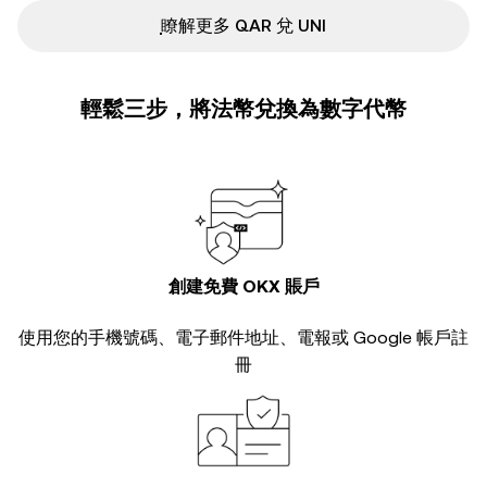
ִִִִִִִִִִִִִִִִִִִִִִִִִִִִִִִִִִִִִִִִִִִִִִִ瞭解更多 QAR 兌 UNI
輕鬆三步，將法幣兌換為數字代幣
創建免費 OKX 賬戶
使用您的手機號碼、電子郵件地址、電報或 Google 帳戶註
冊