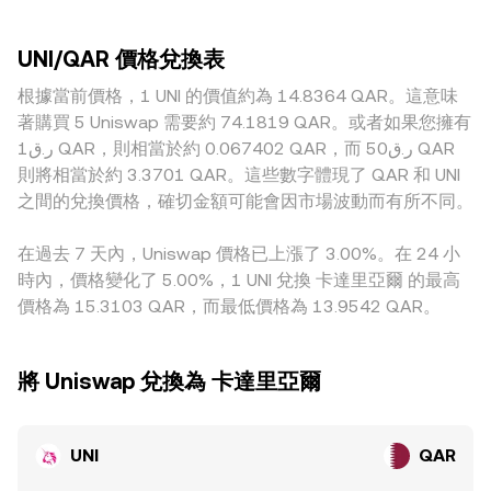
的資金費率正負與高低、季度合約與期權到期日的倉位重置、
度較淺或活躍度較低的市場，單筆委託就可能拉開價差，使得
性，AMM（自動做市商）池使用 x × y = k 的恆定乘積公式來
鏈上與中心化交易所的大額錢包流向、以及 Uniswap 等 DEX
報價短暫偏離「全球共識」水準。地理與監管也會造成溢價或
定價，其中以 UNI 與報價資產池儲備量表示時，即價格近似為
流動性池的深度與再平衡，會在短期內加劇 UNI/QAR
UNI/QAR 價格兌換表
折價：例如部分地區對 UNI 的合規可得性、法遵審查、或交易
y/x；當交易導致池內儲備比改變，價格會沿著曲線滑動，並透
conversion rate 的波動。
對的上架情況不同，會改變該地平台的實際需求與供給。許多
根據當前價格，1 UNI 的價值約為 14.8364 QAR。這意味
過套利與跨市流動在一定程度上與中心化交易所的成交價對
平臺的 UNI 報價以 USDT 為核心流動性，當 UNI/USDT 的基差
齊。最終，在特定平台上呈現的 UNI/QAR conversion rate，
著購買 5 Uniswap 需要約 74.1819 QAR。或者如果您擁有
與 USDT 相對 QAR 的定價（透過銀行渠道或場外商的 QAR
通常綜合了本地訂單簿最新成交、跨所 VWAP 參考，以及（若
ر.ق1 QAR，則相當於約 0.067402 QAR，而 ر.ق50 QAR
對接）存在微小溢折價時，最終折算到 UNI/QAR 的
有使用）透過 USDT 或其他中介報價對 QAR 的路徑換算。
則將相當於約 3.3701 QAR。這些數字體現了 QAR 和 UNI
conversion rate 也會反映這些偏差。套利者會在不同交易所
之間的兌換價格，確切金額可能會因市場波動而有所不同。
之間搬運流動性、賺取差價，對價格起到穩定作用，但手續
費、提領與入帳時間、鏈上擁堵、風控限額與匯兌路徑差異，
在過去 7 天內，Uniswap 價格已上漲了 3.00%。在 24 小
都使得套利難以即時且完全抹平各地的價格分歧。
時內，價格變化了 5.00%，1 UNI 兌換 卡達里亞爾 的最高
價格為 15.3103 QAR，而最低價格為 13.9542 QAR。
將 Uniswap 兌換為 卡達里亞爾
UNI
QAR