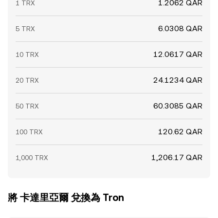
1.2062 QAR
1 TRX
6.0308 QAR
5 TRX
12.0617 QAR
10 TRX
24.1234 QAR
20 TRX
60.3085 QAR
50 TRX
120.62 QAR
100 TRX
1,206.17 QAR
1,000 TRX
將 卡達里亞爾 兌換為 Tron