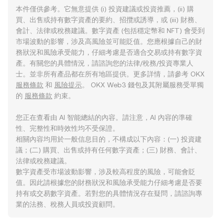
本件僅供參考。它無意提供 (i) 投資建議或投資推薦，(ii) 購
買、出售或持有數字資產的要約、招攬或誘導，或 (iii) 財務、
會計、法律或稅務建議。數字資產 (包括穩定幣和 NFT) 會受到
市場波動的影響，涉及高風險並可能貶值。您應根據自己的財
務狀況和風險承受能力，仔細考慮是否適合交易或持有數字資
產。有關您的具體情況，請諮詢您的法律/稅務/投資專業人
士。並非所有產品都在所有地區提供。更多詳情，請參考 OKX
服務條款
和
風險提示
。 OKX Web3 錢包及其附屬服務受單獨
的
服務條款
約束。
您正在查看由 AI 智能總結的內容。請注意，AI 內容的準確
性、完整性和時效性均不受保證。
相關內容均用於一般信息目的，不構成以下內容：(一) 投資建
議；(二) 購買、出售或持有任何數字資產；(三) 財務、會計、
法律或稅務建議。
數字資產受市場波動影響，涉及較高程度的風險，可能會貶
值。因此請根據您的財務狀況和風險承受能力仔細考慮是否要
持有或交易數字資產。若對您的具體情況存在疑問，請諮詢專
業的法務、稅務人員或投資顧問。