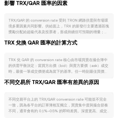
影響 TRX/QAR 匯率的因素
TRX/QAR 的 conversion rate 受到 TRON 網路供需與市場環
境多重因素共同影響。供給面上，TRX 的新發行主要透過區塊
獎勵分配給超級代表及投票者，形成持續但可預期的增量；同
時，質押與資源鎖定（用於獲取帶寬與能量）會暫時減少可流
TRX 兌換 QAR 匯率的計算方式
通的 TRX，網路手續費與機制性銷毀亦會在鏈上活動升溫時收
縮供應，降低拋壓。需求面則與 TRON 生態的實際使用緊密相
連：TRC-20 穩定幣（特別是 USDT）在 TRON 上的大量跨鏈
TRX 兌 QAR 的 conversion rate 核心由市場買賣在撮合簿中
與轉帳需求，帶動對 TRX 的「燃料費」與資源租用需求；
的供需平衡決定：當買方出價（bid）與賣方要價（ask）成交
DeFi 協議如 JustLend、Sun.io 的活躍度、鏈上結算與遊戲/支
時，最後一筆成交價便成為當下的基準。任一時刻最佳買價與
付類 dApp 的增長，都會提高持有與使用 TRX 的動機。宏觀
最佳賣價之間的差距構成點差，兩者平均值可視為參考的中間
層面，TRX 走勢常受比特幣方向牽動，整體加密市場的風險偏
不同交易所 TRX/QAR 匯率有差異的原因
價。跨平台層面，數據聚合商會計算加權的成交均價
好轉變會放大短期波動；同時 QAR 與美元長期緊密盯住，美
（VWAP），以各平台價格按成交量加權：VWAP = Σ(Price_i ×
元利率與流動性環境的變化會透過 QAR 強弱間接影響
Volume_i) / Σ Volume_i，成交量越大的市場對整體參考價格
TRX/QAR 的名目定價。監管方面，針對 TRX 的合規定性、交
不同交易平台上的 TRX/QAR conversion rate 可能並不完全
影響越大。對用戶而言，簡單換算遵循基本算術：以 TRX 換
易平台的上架或監管限制、以及針對穩定幣的政策都可能即時
一致，因為各平台的訂單簿相互獨立，買賣集中度與撮合節奏
成 QAR 時，QAR 金額 = TRX 數量 × conversion rate；反向
改變市場流動性與風險評估，對 conversion rate 造成衝擊。
不同，通常會有約 0.1%–0.5% 的即時差異。深度更高、成交
估算則為 TRX 數量 = QAR 金額 / conversion rate。除了中心
技術層面上，合約市場的永續合約資金費率偏離、季度合約交
更活躍的市場，單筆大額交易對價格的衝擊較小，偏離全球共
化撮合外，TRX 在 TRON 上的 DEX（如 SunSwap）也具備