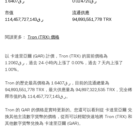
ر.ق0.024720
ر.ق1.6407
市值
流通供應
ر.ق114,457,727,143
94,893,551,778 TRX
閱讀更多：
Tron
(
TRX
) 價格
以
卡達里亞爾
(
QAR
) 計價，
Tron
(
TRX
) 的當前價格為
ر.ق1.2062
，過去 24 小時內
上漲
了
0.00%
，過去 7 天內
上漲
了
1.00%
。
Tron
的歷史最高價格為
ر.ق1.6407
，目前的流通總量為
94,893,551,778 TRX
，最大供應量為
94,897,322,535 TRX
，完全稀
釋市值約為
ر.ق114,457,727,143
。
Tron
的
QAR
的價格是實時更新的。您還可以看到從
卡達里亞爾
兌
換其他主流數字貨幣的價格，從而可以輕鬆快速地將
Tron
(
TRX
) 和
其他數字貨幣兌換為
卡達里亞爾
(
QAR
)。