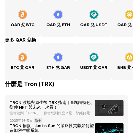
QAR 兌 BTC
QAR 兌 ETH
QAR 兌 USDT
QAR 兌
ִִִִִִִִִִִִִִִִִִִִִִִִִִִִִִִִִִִִִִִִִִִִִִִִ更多 QAR 兌換
BTC 兌 QAR
ETH 兌 QAR
USDT 兌 QAR
BNB 兌
什麼是 Tron (TRX)
TRON 波場與原生幣 TRX 指南 | 區塊鏈特色、
衍伸 NFT 與未來一次看！
當你聽到「TRON」，你會想到什麼？是一部經典電
影，還是一個創新的區塊鏈平台？拿起你的爆米花，繼
2025年9月5日
|
新手
續閱讀吧！本文將帶您深入探索 TRON 的區塊鏈生態
TRON 捐款：Justin Sun 的策略性貢獻如何塑
系統，這是加密貨幣和區塊鏈行業中的重要參與者，吸
造加密生態系統
引了無數參與者與技術愛好者。 我們將全面分析 TRO