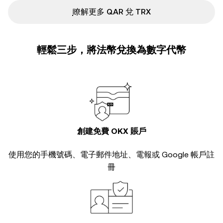
ִִִִִִִִִִִִִִִִִִִִִִִִִִִִִִִִִִִִִִִִִִִִִִִ瞭解更多 QAR 兌 TRX
輕鬆三步，將法幣兌換為數字代幣
創建免費 OKX 賬戶
使用您的手機號碼、電子郵件地址、電報或 Google 帳戶註
冊