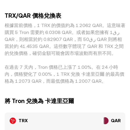
割或選擇權到期時的對沖壓力，以及鏈上巨鯨地址在交易所之
識價格的幅度也較低；相反地，深度較淺或流動性分散的平台
可觀流動性，這類自動做市商（AMM）以恆定乘積 x × y = k
間的大額轉移，常在短時間內影響深度與波動，使 TRX/QAR
更容易出現瞬時滑價與較大偏差。地域與合規因素亦會造成溢
維持池子平衡，其中價格近似為 y/x，單筆大額兌換會改變池
的短期定價出現擾動。
TRX/QAR 價格兌換表
價或折價，例如某些地區法幣入金渠道、身份驗證要求或對
子儲備比例，進而即時反映在價格上。這些機制共同構成
TRX、穩定幣的監管態度不同，可能使 TRX 兌當地法幣（延
根據當前價格，1 TRX 的價值約為 1.2062 QAR。這意味著
TRX/QAR conversion rate 的形成與更新方式，並透過不同交
伸至 QAR 報價）的可得流動性與成本結構出現差異。另有一
易場域的成交與流動性條件相互影響。
購買 5 Tron 需要約 6.0308 QAR。或者如果您擁有 ر.ق1
項常見來源是經由基礎報價鏈路傳導：不少平台實際先引用
QAR，則相當於約 0.82907 QAR，而 ر.ق50 QAR 則將相
TRX/USDT 價，再結合 USDT/QAR 的定價，若 USDT 對 QAR
當於約 41.4535 QAR。這些數字體現了 QAR 和 TRX 之間
存在細微升貼水，最終呈現的 TRX/QAR 價格也會相應偏移。
的兌換價格，確切金額可能會因市場波動而有所不同。
雖然跨所套利會在價差擴大時介入、買低賣高以收斂價格，但
受制於轉帳時間、手續費、風險限制與合規成本，套利並非即
在過去 7 天內，Tron 價格已上漲了 1.00%。在 24 小時
時且完美，因而不同交易所之間仍可能短暫維持差異。
內，價格變化了 0.00%，1 TRX 兌換 卡達里亞爾 的最高價
格為 1.2073 QAR，而最低價格為 1.2007 QAR。
將 Tron 兌換為 卡達里亞爾
TRX
QAR