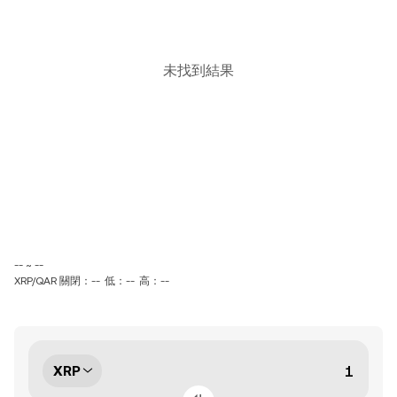
未找到結果
-- ~ --
XRP/QAR 關閉：--
低：--
高：--
XRP