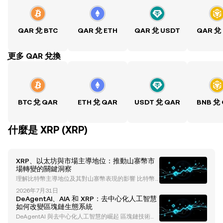
QAR 兌 BTC
QAR 兌 ETH
QAR 兌 USDT
QAR 兌
ִִִִִִִִִִִִִִִִִִִִִִִִִִִִִִִִִִִִִִִִִִִִִִִִ更多 QAR 兌換
BTC 兌 QAR
ETH 兌 QAR
USDT 兌 QAR
BNB 兌
什麼是 XRP (XRP)
XRP、以太坊與市場主導地位：推動山寨幣市
場轉變的關鍵洞察
理解比特幣主導地位及其對山寨幣表現的影響 比特幣
主導地位一直是理解加密貨幣市場趨勢的重要指標。歷
2026年7月31日
史上，比特幣的主導地位反映了比特幣在整個加密貨幣
DeAgentAI、AIA 和 XRP：去中心化人工智慧
市場總市值中的佔比。截至目前，比特幣的主導地位已
如何改變區塊鏈生態系統
下降至約 60-61%，這表明市場動態可能正在發生變
DeAgentAI 與去中心化人工智慧的崛起 區塊鏈技術與
化。這一下降通常與資金流向山寨幣相關，為像 以太