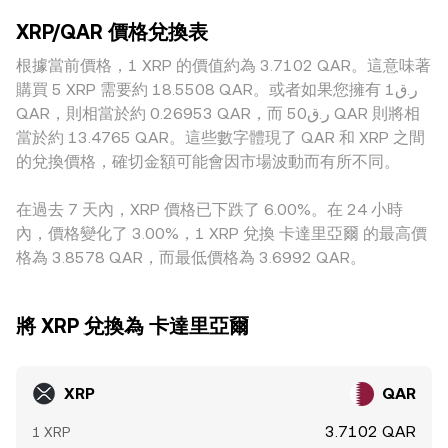
conversion rate 的短線波動。
價格變動。此外，與 XRP 相關的地域與監管因素也會造成溢價
積關係，池內即時價格可由 price = y/x 近似表示，這些鏈上價
XRP/QAR 價格兌換表
或折價，例如某地合規門檻、法幣入金通道或歷史上上架狀態
格再透過套利與做市與中心化市場互相影響，最終反映在
的差異，會改變當地市場的可交易性與流動性。實務上，許多
根據當前價格，1 XRP 的價值約為 3.7102 QAR。這意味著
XRP/QAR 的整體報價。
平台的 XRP 報價先經由 XRP/USDT 或 XRP/USD，再折算為
購買 5 XRP 需要約 18.5508 QAR。或者如果您擁有 ر.ق1
QAR；若 USDT 對美元有微小溢折價，或本地 QAR/USDT 報
QAR，則相當於約 0.26953 QAR，而 ر.ق50 QAR 則將相
價存在基差，都會傳導至最終的 XRP/QAR 定價。跨所套利雖
當於約 13.4765 QAR。這些數字體現了 QAR 和 XRP 之間
能在一定程度上收斂價差，但受限於手續費、提現與入金時
的兌換價格，確切金額可能會因市場波動而有所不同。
間、風控與額度限制，仍可能出現短暫且可觀的差異。
在過去 7 天內，XRP 價格已下跌了 6.00%。在 24 小時
內，價格變化了 3.00%，1 XRP 兌換 卡達里亞爾 的最高價
格為 3.8578 QAR，而最低價格為 3.6992 QAR。
將 XRP 兌換為 卡達里亞爾
XRP
QAR
3.7102 QAR
1 XRP