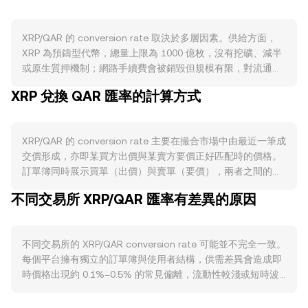
XRP/QAR 的 conversion rate 取決於多層因素。供給方面，
XRP 為預鑄型代幣，總量上限為 1000 億枚，沒有挖礦、減半
或原生質押機制；網路手續費會被銷毀但規模有限，對流通量
的長期影響較小。Ripple 以託管帳戶按月釋放最多 10 億枚
XRP 兌換 QAR 匯率的計算方式
XRP，未用部分會回存，這些託管解鎖與回存的節奏會影響市
場可得供給與賣壓。需求方面，XRP 的使用主要來自 Ripple
支付與跨境結算場景、XRPL 原生去中心化交易所與近期的
XRP/QAR 的 conversion rate 主要在撮合市場中由最近一筆成
AMM、NFT（XLS-20）與代幣化應用，鏈上活動增減會改變
交價形成，亦即某買方出價與某賣方要價正好匹配時的價格。
對 XRP 的實際需求。宏觀上，XRP 像多數加密資產一樣對比
訂單簿同時展示買單（出價）與賣單（要價），兩者之間的差
特幣走勢有高度相關性，風險偏好強時流入增加，風險偏好降
距為價差，價差上下緊密程度反映即時流動性；最佳買價與最
溫時承壓；同時 QAR 對美元長期採取固定匯制，QAR 相對美
不同交易所 XRP/QAR 匯率有差異的原因
佳賣價的平均數可作為參考的中間價。跨多個平台時，數據提
元的穩定使得美元走勢、利率與能源價格周期間接影響到以
供方常計算加權平均價格（VWAP），其公式為：VWAP =
QAR 計價的加密報價。監管層面，美國關於 XRP 是否屬於證
Σ(Price_i × Volume_i) / Σ Volume_i，成交量越大的平台對整體
券的訴訟進展、各國交易所的上架或合規要求，以及中東與北
不同交易所的 XRP/QAR conversion rate 可能並不完全一致。
價格影響越大。對於基礎換算，若當前 conversion rate 為
非地區的加密許可框架，皆可能帶來流動性與可及性變化，進
每個平台擁有獨立的訂單簿與使用者結構，供需差異會造成即
R，則以 QAR 計值等於 XRP 數量乘上 R，即 QAR Value =
而影響 XRP/QAR 的短期波動。技術層面，永續合約資金費率
時價格出現約 0.1%–0.5% 的常見偏離，流動性較淺或短時波
XRP Amount × rate；反過來，XRP Amount = QAR Value /
的偏離、選擇權到期集中日、巨鯨地址的大額鏈上轉帳、交易
動較大的場合偏離度可能更高。深度越足的交易所單筆大額成
rate。在去中心化層面，XRPL 內建訂單簿式 DEX，且已引入
所庫存變化與託管地址異動，都可能在基本面之外增加
交對價格的影響越小，深度不足時同樣規模的交易更容易推動
AMM 功能；在 AMM 池中，資產儲備滿足 x × y = k 的恆定乘