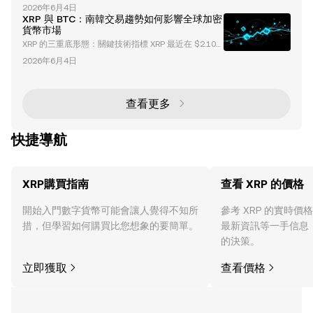
人工智慧（AI）的融合正在徹底改變科技領域，催生出
坊（ETH） 和 XRP 這樣的資產創造了增長的機會。 當
2026年6月4日
創新的項目，重新定義我們與數位生態系統的互動方
比特幣的主導地位下降時，通常意味著投資者正在將資
XRP 與 BTC：南韓交易趨勢如何影響全球加密
式。其中一個開創性的計劃是 DeAgentAI ，這是一個
金
貨幣市場
去中心化的 AI 代理基礎架構，旨在促進多個區塊鏈網
XRP 的三重底形態：關鍵技術指標 XRP 最近在 $2.10–
絡之間安全、可驗證且可擴展的互動。憑藉其原生代幣
$2.15 的需求區域 內形成了 三重底形態 ，這表明可能
AIA 以及顯著的市場表現，DeAgentAI 正在加速成為
2026年6月4日
出現看漲反轉。這一高時間框架的技術指標顯示出賣壓
加密貨幣和人工智慧領域的關
減弱和買方主導地位增強的跡象。歷史上，三重底形態
通常與中期反彈相關，對於 XRP 而言，這可能意味著
價格潛在向 $3 價位 或更高移動。 $3 價位既是心理障
查看更多
礙，也是關鍵的技術阻力點。歷史數據顯示該價位存在
強大的賣壓，這使其成為交
快捷導航
XRP購買指南
查看 XRP 的價格
開始入門數字貨幣可能會讓人覺得不知所
參考 XRP 的實時
措，但學習如何購買比您想象的要簡單。
最新資訊等一手信息
的決策。
立即獲取
查看價格