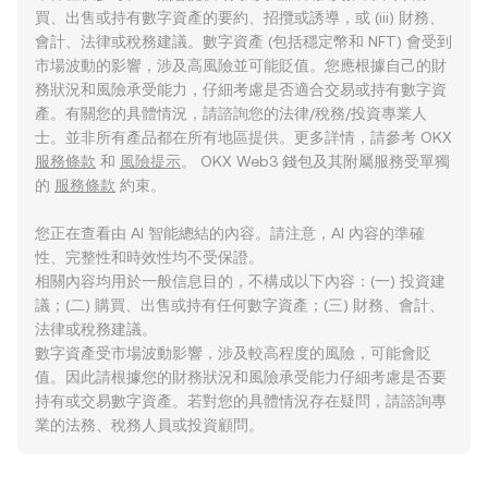
買、出售或持有數字資產的要約、招攬或誘導，或 (iii) 財務、
會計、法律或稅務建議。數字資產 (包括穩定幣和 NFT) 會受到
市場波動的影響，涉及高風險並可能貶值。您應根據自己的財
務狀況和風險承受能力，仔細考慮是否適合交易或持有數字資
產。有關您的具體情況，請諮詢您的法律/稅務/投資專業人
士。並非所有產品都在所有地區提供。更多詳情，請參考 OKX
服務條款
和
風險提示
。 OKX Web3 錢包及其附屬服務受單獨
的
服務條款
約束。
您正在查看由 AI 智能總結的內容。請注意，AI 內容的準確
性、完整性和時效性均不受保證。
相關內容均用於一般信息目的，不構成以下內容：(一) 投資建
議；(二) 購買、出售或持有任何數字資產；(三) 財務、會計、
法律或稅務建議。
數字資產受市場波動影響，涉及較高程度的風險，可能會貶
值。因此請根據您的財務狀況和風險承受能力仔細考慮是否要
持有或交易數字資產。若對您的具體情況存在疑問，請諮詢專
業的法務、稅務人員或投資顧問。