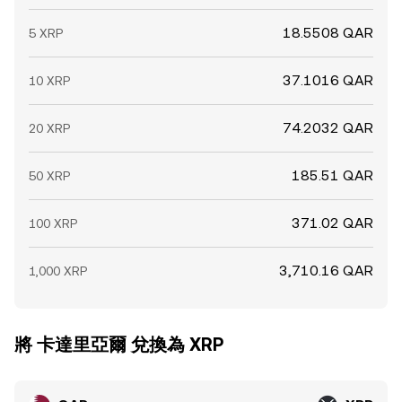
18.5508 QAR
5 XRP
37.1016 QAR
10 XRP
74.2032 QAR
20 XRP
185.51 QAR
50 XRP
371.02 QAR
100 XRP
3,710.16 QAR
1,000 XRP
將 卡達里亞爾 兌換為 XRP