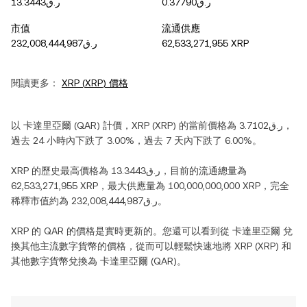
ر.ق0.37790
ر.ق13.3443
市值
流通供應
ر.ق232,008,444,987
62,533,271,955 XRP
閱讀更多：
XRP
(
XRP
) 價格
以
卡達里亞爾
(
QAR
) 計價，
XRP
(
XRP
) 的當前價格為
ر.ق3.7102
，
過去 24 小時內
下跌
了
3.00%
，過去 7 天內
下跌
了
6.00%
。
XRP
的歷史最高價格為
ر.ق13.3443
，目前的流通總量為
62,533,271,955 XRP
，最大供應量為
100,000,000,000 XRP
，完全
稀釋市值約為
ر.ق232,008,444,987
。
XRP
的
QAR
的價格是實時更新的。您還可以看到從
卡達里亞爾
兌
換其他主流數字貨幣的價格，從而可以輕鬆快速地將
XRP
(
XRP
) 和
其他數字貨幣兌換為
卡達里亞爾
(
QAR
)。