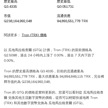
歷史最高
歷史最低
Q3.4335
Q0.051731
市值
流通供應
Q238,164,992,048
94,893,551,778 TRX
閱讀更多：
Tron
(
TRX
) 價格
以
瓜地馬拉格查爾
(
GTQ
) 計價，
Tron
(
TRX
) 的當前價格為
Q2.5098
，過去 24 小時內
上漲
了
0.00%
，過去 7 天內
下跌
了
0.00%
。
Tron
的歷史最高價格為
Q3.4335
，目前的流通總量為
94,893,551,778 TRX
，最大供應量為
94,894,849,115 TRX
，完全稀
釋市值約為
Q238,164,992,048
。
Tron
的
GTQ
的價格是實時更新的。您還可以看到從
瓜地馬拉格查
爾
兌換其他主流數字貨幣的價格，從而可以輕鬆快速地將
Tron
(
TRX
) 和其他數字貨幣兌換為
瓜地馬拉格查爾
(
GTQ
)。