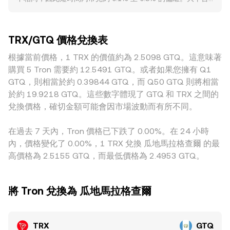
TRX/GTQ conversion rate 計價，則 GTQ 價值 = TRX 數量 ×
上，TRX 永續合約資金費率的正負與幅度，期權到期集中日的
通常擁有更深的流動性，單筆大額下單的衝擊較小；而流動性
該 rate；反之，TRX 數量 = GTQ 價值 / 該 rate。若參考
倉位壓力，交易所錢包庫存與鏈上巨鯨轉帳，以及大宗場外交
較薄的平台更容易出現較大的滑價與波動。在地域與監管層
TRON 上的去中心化交易所，許多池子採用自動做市商
易的流向，往往會在短期內對 TRX/GTQ 造成額外波動。
面，針對 TRON 或穩定幣的不同合規要求、法幣入出金管道的
（AMM）機制，遵循 x × y = k 的恆定乘積公式，其中 x 與 y
TRX/GTQ 價格兌換表
便利度與成本，可能導致 GTQ 場景下的溢價或折價。此外，
分別代表池中兩種資產（例如 TRX 與 USDT）的儲備量，瞬
很多場內報價並非直接以 TRX/GTQ 形成，而是透過
根據當前價格，1 TRX 的價值約為 2.5098 GTQ。這意味著
時價格可近似為 y/x；當大額交易改變池中儲備比例時，價格
TRX/USDT 再換算成 USDT/GTQ，若 USDT 在當地相對 GTQ
隨之移動，進而間接影響以 GTQ 折算的 TRX/GTQ 價位。
購買 5 Tron 需要約 12.5491 GTQ。或者如果您擁有 Q1
存在基差（溢折價），這會傳導至最終的 TRX/GTQ 報價。跨
GTQ，則相當於約 0.39844 GTQ，而 Q50 GTQ 則將相當
平台套利雖能在一定程度上收斂價差，但受限於手續費、入出
於約 19.9218 GTQ。這些數字體現了 GTQ 和 TRX 之間的
金耗時、風險控制與法規差異，收斂並非即時且並不完美，因
兌換價格，確切金額可能會因市場波動而有所不同。
此各交易所之間仍可能維持小幅度的價差。
在過去 7 天內，Tron 價格已下跌了 0.00%。在 24 小時
內，價格變化了 0.00%，1 TRX 兌換 瓜地馬拉格查爾 的最
高價格為 2.5155 GTQ，而最低價格為 2.4953 GTQ。
將 Tron 兌換為 瓜地馬拉格查爾
TRX
GTQ