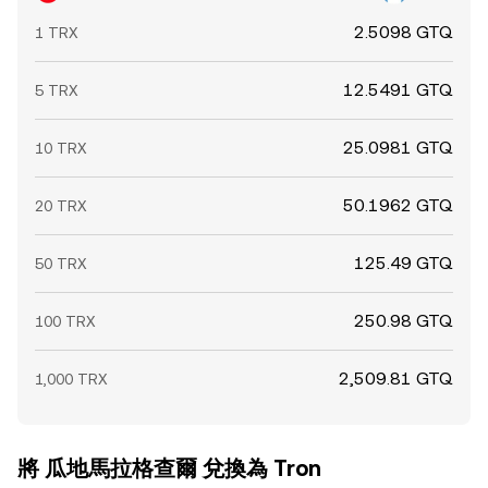
2.5098 GTQ
1 TRX
12.5491 GTQ
5 TRX
25.0981 GTQ
10 TRX
50.1962 GTQ
20 TRX
125.49 GTQ
50 TRX
250.98 GTQ
100 TRX
2,509.81 GTQ
1,000 TRX
將 瓜地馬拉格查爾 兌換為 Tron