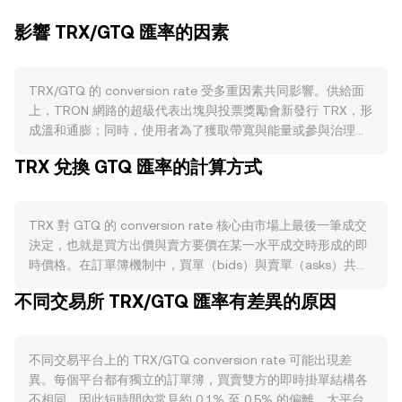
影響 TRX/GTQ 匯率的因素
TRX/GTQ 的 conversion rate 受多重因素共同影響。供給面
上，TRON 網路的超級代表出塊與投票獎勵會新發行 TRX，形
成溫和通膨；同時，使用者為了獲取帶寬與能量或參與治理而
「凍結」與質押 TRX，會短期鎖定流通量，降低可售壓力。
TRX 兌換 GTQ 匯率的計算方式
TRON 也會將部分鏈上手續費銷毀，使淨供給在高活動期間趨
於收斂，但 TRX 並無像比特幣那樣的週期性減半安排。需求
端主要取決於 TRON 生態活躍度：TRX 在網路上作為資源與
TRX 對 GTQ 的 conversion rate 核心由市場上最後一筆成交
手續費消耗資產，鏈上轉帳、SunSwap 等 DEX、JustLend 等
決定，也就是買方出價與賣方要價在某一水平成交時形成的即
DeFi 借貸，以及在 TRON 上發行的穩定幣（如 USDT-
時價格。在訂單簿機制中，買單（bids）與賣單（asks）共同
TRON）高頻使用，都會推升對 TRX 的實際需求。宏觀層面，
構成市場深度，最優買價與最優賣價之間的差距即為價差
TRX 對比特幣整體走勢具有高度相關性，風險偏好變化常主導
不同交易所 TRX/GTQ 匯率有差異的原因
（spread），其平均值可視為當下的中間價（mid-price），
短期方向；同時，危地馬拉格查爾（GTQ）的強弱、當地利率
常被用作參考。在多個平台之間，資料匯總方常以成交量加權
與流動性環境也會透過法幣購買力影響 TRX/GTQ 的報價。監
平均價（VWAP）衡量整體水平，計算式為：VWAP =
管事件方面，針對 TRON 生態的監管聲明、主要交易所的上架
不同交易平台上的 TRX/GTQ conversion rate 可能出現差
Σ(Price_i × Volume_i) / Σ Volume_i，成交量較大的市場對
或下架決策、以及與穩定幣法規相關的政策，皆可能改變資金
異。每個平台都有獨立的訂單簿，買賣雙方的即時掛單結構各
VWAP 的影響更大。對於單筆折算而言，若以某一時刻的
流向與市場情緒，進而反映在 conversion rate 上。技術層面
不相同，因此短時間內常見約 0.1% 至 0.5% 的偏離。大平台