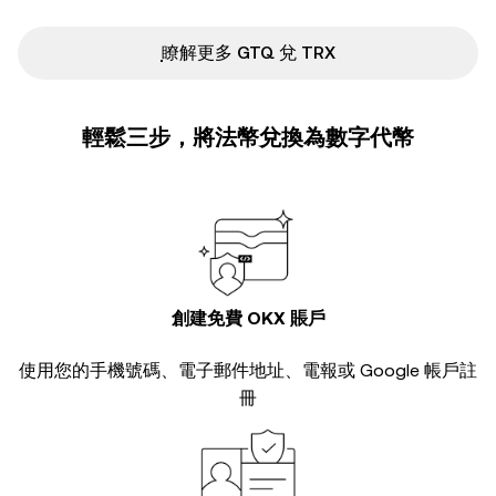
ִִִִִִִִִִִִִִִִִִִִִִִִִִִִִִִִִִִִִִִִִִִִִִִ瞭解更多 GTQ 兌 TRX
輕鬆三步，將法幣兌換為數字代幣
創建免費 OKX 賬戶
使用您的手機號碼、電子郵件地址、電報或 Google 帳戶註
冊