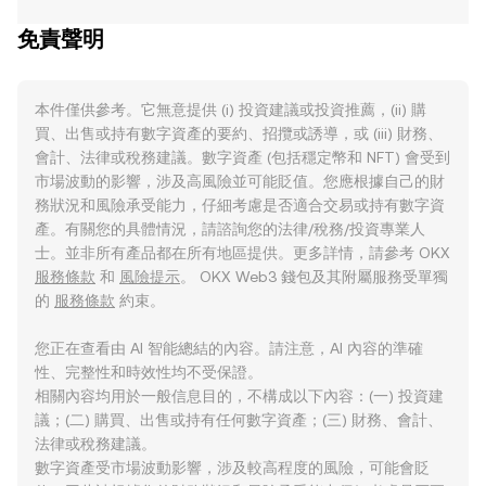
免責聲明
本件僅供參考。它無意提供 (i) 投資建議或投資推薦，(ii) 購
買、出售或持有數字資產的要約、招攬或誘導，或 (iii) 財務、
會計、法律或稅務建議。數字資產 (包括穩定幣和 NFT) 會受到
市場波動的影響，涉及高風險並可能貶值。您應根據自己的財
務狀況和風險承受能力，仔細考慮是否適合交易或持有數字資
產。有關您的具體情況，請諮詢您的法律/稅務/投資專業人
士。並非所有產品都在所有地區提供。更多詳情，請參考 OKX
服務條款
和
風險提示
。 OKX Web3 錢包及其附屬服務受單獨
的
服務條款
約束。
您正在查看由 AI 智能總結的內容。請注意，AI 內容的準確
性、完整性和時效性均不受保證。
相關內容均用於一般信息目的，不構成以下內容：(一) 投資建
議；(二) 購買、出售或持有任何數字資產；(三) 財務、會計、
法律或稅務建議。
數字資產受市場波動影響，涉及較高程度的風險，可能會貶