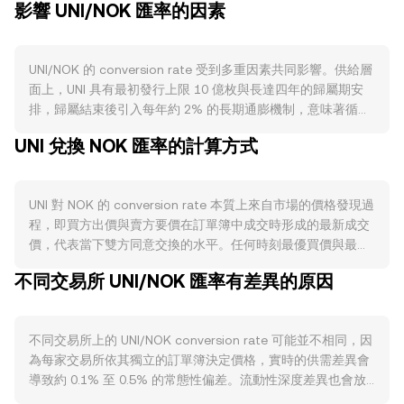
影響 UNI/NOK 匯率的因素
UNI/NOK 的 conversion rate 受到多重因素共同影響。供給層
面上，UNI 具有最初發行上限 10 億枚與長達四年的歸屬期安
排，歸屬結束後引入每年約 2% 的長期通膨機制，意味著循環
供給會隨時間溫和增加；協議本身沒有固定的銷毀機制，而是
UNI 兌換 NOK 匯率的計算方式
否啟用「費用開關」或分配協議收入等治理決策，會左右代幣
鎖倉與潛在賦能，進而改變賣壓與需求。需求主要取決於
Uniswap 生態的活動度，包括 DEX 成交量、做市池深度、跨
UNI 對 NOK 的 conversion rate 本質上來自市場的價格發現過
鏈與 Layer 2（如 Arbitrum、Optimism）上的使用情況，以
程，即買方出價與賣方要價在訂單簿中成交時形成的最新成交
及社群對治理提案的參與度；若市場預期治理變更帶來代幣質
價，代表當下雙方同意交換的水平。任何時刻最優買價與最優
押或費用分配，對持有與委託的意願會產生影響。宏觀方面，
賣價之間的差距構成點差，兩者均值常被視為參考的中間價；
UNI 對比特幣走勢有高度相關性，整體加密市場風險偏好轉變
不同交易所 UNI/NOK 匯率有差異的原因
訂單簿越深，單筆大額交易對價格的衝擊越小。跨多個平台
常主導短期方向；同時，NOK 的強弱受挪威利率政策、油價與
時，資料聚合方常使用成交量加權平均價（VWAP）作為綜合
外匯市場波動影響，當 NOK 走強或市場風險趨避升溫，通常
指標，其計算為 VWAP = Σ(Price_i × Volume_i) / Σ
會壓抑以 NOK 計價的 UNI/NOK conversion rate。監管動態
不同交易所上的 UNI/NOK conversion rate 可能並不相同，因
Volume_i，讓高成交量場域的價格權重更高。若透過簡單換
亦不可忽視，包含對去中心化交易協議與代幣分配機制的合規
為每家交易所依其獨立的訂單簿決定價格，實時的供需差異會
算，NOK 價值可表達為 NOK Value = UNI Amount × rate，而
審視、交易平台對 UNI 上架與合約交易規則的調整，以及歐洲
導致約 0.1% 至 0.5% 的常態性偏差。流動性深度差異也會放
所需的 UNI 數量則為 UNI Amount = NOK Value / rate。由於
經濟區內相關執法或指引，都可能迅速改變市場預期。技術面
大或縮小價差：在高流量平台，大單對價格的衝擊有限；在流
UNI 在去中心化交易所上有顯著流動性，其現貨參考價常受