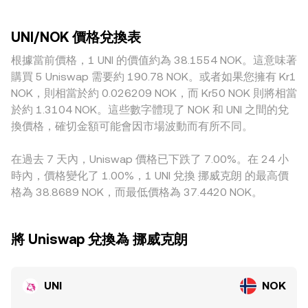
上，永續合約的資金費率、到期選擇權的倉位平衡、鏈上與中
動性較薄弱或以 NOK 交易較不活躍的市場，同等規模下的價
AMM 池影響，這些池子遵循 x × y = k 的恆定乘積模型，其中
心化交易所之間的大額錢包流向，以及流動性挖礦策略的變
格滑點更大，短時間內偏離全球參考價的幅度也更明顯。地理
價格約等於池中資產比例 y/x；例如 UNI/USDC 或 UNI/ETH 池
化，都會在短期內為 UNI/NOK conversion rate 帶來波動。
UNI/NOK 價格兌換表
與監管因素亦可能造成溢價或折價，包含某些地區對 UNI 相關
的相對價格透過套利傳導到中心化平台，再進一步映射到以
衍生品與槓桿的限制、法幣入金渠道的可得性，以及對加密服
根據當前價格，1 UNI 的價值約為 38.1554 NOK。這意味著
NOK 計價的報價。在實務上，部分平台的 UNI/NOK 報價亦可
務提供者的合規要求，這些都會影響 NOK 場景下的報價與點
能透過中間幣種折算（如先由 UNI 對 USDT 或 USD 定價，再
購買 5 Uniswap 需要約 190.78 NOK。或者如果您擁有 Kr1
差。此外，若平台主要以 USDT 為基礎撮合，USDT 相對
乘以 USDT/NOK 或 USD/NOK 的報價），最終形成可交易的
NOK，則相當於約 0.026209 NOK，而 Kr50 NOK 則將相當
NOK 的小幅溢折價會傳導進 UNI/NOK 的最終報價，形成跨市
UNI/NOK conversion rate。
於約 1.3104 NOK。這些數字體現了 NOK 和 UNI 之間的兌
場的基差差異。雖然跨所套利有助於收斂價格，但受限於手續
換價格，確切金額可能會因市場波動而有所不同。
費、提領與入金時間、鏈上擁塞與風險控制等成本與摩擦，價
格並不會完全一致，短期內仍可能維持可觀的差距。
在過去 7 天內，Uniswap 價格已下跌了 7.00%。在 24 小
時內，價格變化了 1.00%，1 UNI 兌換 挪威克朗 的最高價
格為 38.8689 NOK，而最低價格為 37.4420 NOK。
將 Uniswap 兌換為 挪威克朗
UNI
NOK