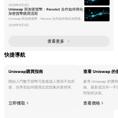
融（DeFi）領域的先驅協議，通過實現無需許可的代幣
p 也持續將最新技術融入其平台，為加密貨幣產業的發
2026年6月4日
交換，徹底改變了加密貨幣領域。然而，其發展過程中
展做出了貢獻，尤其是 去中心化金融 (DeFi)領域。 Uni
Uniswap 與加密貨幣：Revolut 合作如何簡化
也面臨了重大的監管障礙。開發者和更廣泛的加密社群
swap 是
加密貨幣購買流程
一直受到包括美國證券交易委員會（SEC）在內的監管
Uniswap 與加密貨幣：Revolut 合作如何簡化加密貨幣
機構的審查。這些挑戰引發了關於合規性、去中心化以
購買流程 加密貨幣的發展正以前所未有的速度演進，
及 DeFi 未來的關鍵問題。 SEC 對 Uniswap 的調查：
2026年6月4日
而作為領先的去中心化交易所（DEX），Uniswap 正在
關鍵進展 對 Unis
引領這場變革。其最近與位於倫敦的新型銀行 Revolut
的合作，代表著讓加密貨幣更易於全球用戶接觸的重要
一步。本文將深入探討這次合作的細節、對加密貨幣生
查看更多
態系統的影響，以及塑造金融科技（Fintech）和去中
心化金融（DeFi）領
快捷導航
Uniswap購買指南
查看 Uniswap 
開始入門數字貨幣可能會讓人覺得不知所
參考 Uniswap 
措，但學習如何購買比您想象的要簡單。
緒、最新資訊等一手
明智的決策。
立即獲取
查看價格