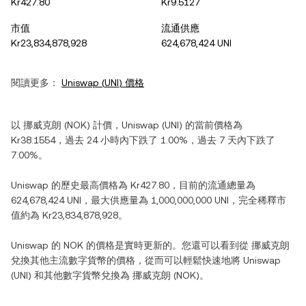
Kr427.80
Kr9.5127
市值
流通供應
Kr23,834,878,928
624,678,424 UNI
閱讀更多：
Uniswap
(
UNI
) 價格
以
挪威克朗
(
NOK
) 計價，
Uniswap
(
UNI
) 的當前價格為
Kr38.1554
，過去 24 小時內
下跌
了
1.00%
，過去 7 天內
下跌
了
7.00%
。
Uniswap
的歷史最高價格為
Kr427.80
，目前的流通總量為
624,678,424 UNI
，最大供應量為
1,000,000,000 UNI
，完全稀釋市
值約為
Kr23,834,878,928
。
Uniswap
的
NOK
的價格是實時更新的。您還可以看到從
挪威克朗
兌換其他主流數字貨幣的價格，從而可以輕鬆快速地將
Uniswap
(
UNI
) 和其他數字貨幣兌換為
挪威克朗
(
NOK
)。