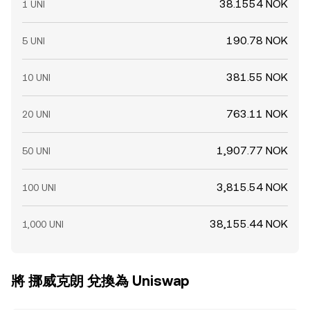
38.1554 NOK
1 UNI
190.78 NOK
5 UNI
381.55 NOK
10 UNI
763.11 NOK
20 UNI
1,907.77 NOK
50 UNI
3,815.54 NOK
100 UNI
38,155.44 NOK
1,000 UNI
將 挪威克朗 兌換為 Uniswap