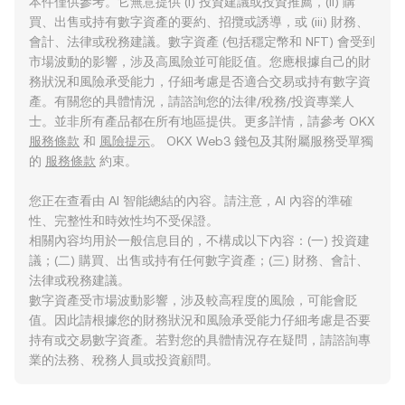
本件僅供參考。它無意提供 (i) 投資建議或投資推薦，(ii) 購
買、出售或持有數字資產的要約、招攬或誘導，或 (iii) 財務、
會計、法律或稅務建議。數字資產 (包括穩定幣和 NFT) 會受到
市場波動的影響，涉及高風險並可能貶值。您應根據自己的財
務狀況和風險承受能力，仔細考慮是否適合交易或持有數字資
產。有關您的具體情況，請諮詢您的法律/稅務/投資專業人
士。並非所有產品都在所有地區提供。更多詳情，請參考 OKX
服務條款
和
風險提示
。 OKX Web3 錢包及其附屬服務受單獨
的
服務條款
約束。
您正在查看由 AI 智能總結的內容。請注意，AI 內容的準確
性、完整性和時效性均不受保證。
相關內容均用於一般信息目的，不構成以下內容：(一) 投資建
議；(二) 購買、出售或持有任何數字資產；(三) 財務、會計、
法律或稅務建議。
數字資產受市場波動影響，涉及較高程度的風險，可能會貶
值。因此請根據您的財務狀況和風險承受能力仔細考慮是否要
持有或交易數字資產。若對您的具體情況存在疑問，請諮詢專
業的法務、稅務人員或投資顧問。