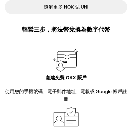
ִִִִִִִִִִִִִִִִִִִִִִִִִִִִִִִִִִִִִִִִִִִִִִִ瞭解更多 NOK 兌 UNI
輕鬆三步，將法幣兌換為數字代幣
創建免費 OKX 賬戶
使用您的手機號碼、電子郵件地址、電報或 Google 帳戶註
冊